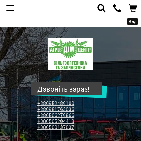
Вхід
ПП
"Агродім-
центр"
-
продаж
сільськогосподарської
техніки
Дзвоніть зараз!
та
запчастин
+380952489100
;
+380981763036
;
+380506279866
;
+380505204413
;
+380500137837