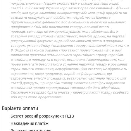
покупки. споживач (термін вживається в такому значенні згідно
статті 1. п.22 закону України «про захист прав споживачів») – фізична
особа, яка купує, замовляє, використовує або має намір придбати чи
замовити продукцію для особистих потреб, не пов’язаних з
підприємницькою діяльністю або виконанням обов’язків найманого
працівника. обмін або повернення товару належної якості
провадиться: якщо не використовувався; якщо збережено його
товарний вигляд, споживчі властивості, пломби, ярлики; на підставі
розрахунковий документ, виданий споживачеві разом з проданим
товаром. умови обміну / повернення товару неналежної якості стаття
8. Згідно із законом України «про захист прав споживачів»: в разі
виявлення протягом встановленого гарантійного строку недоліків
споживач, в порядку та в строки, встановлені законодавством, має
право вимагати безоплатного усунення недоліків товару в розумний
строк. вимоги споживача, передбачених цією статтею, не підлягають
задоволенню, якщо продавець, виробник (підприємство, що
задовольняє вимоги споживача, встановлені частиною першою цієї
статті) доведуть, що недоліки товару виникли внаслідок порушення
споживачем правил користування товаром або його зберігання.
Споживач має право брати участь у перевірці якості товару особисто
або через свого представника.
Варіанти оплати
Безготівковий розрахунок з ПДВ
Накладений платіж
Розрахунок готівкою