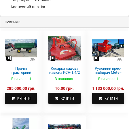
Авансовий платіж
Новинки!
Причіп
Косарка садова
Рулонний прес-
тракторний
навісна КСН-1,4/2
підбирач Metel-
самоскидний
м.
Fach Z 587
В наявності
В наявності
В наявності
Spike 2 ПТС-4
285 000,00 грн.
10,00 грн.
1 133 000,00 грн.
КУПИТИ
КУПИТИ
КУПИТИ