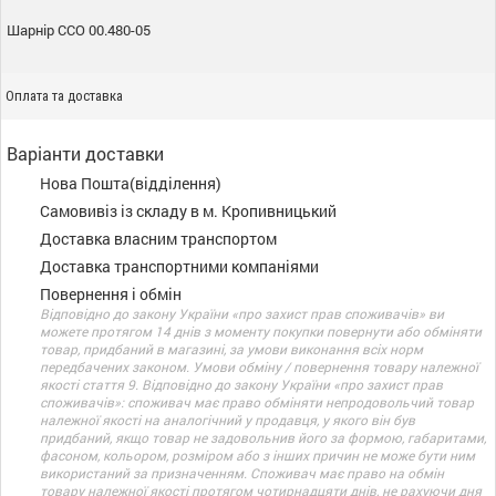
Шарнір ССО 00.480-05
Оплата та доставка
Варіанти доставки
Нова Пошта(відділення)
Самовивіз із складу в м. Кропивницький
Доставка власним транспортом
Доставка транспортними компаніями
Повернення і обмін
Відповідно до закону України «про захист прав споживачів» ви
можете протягом 14 днів з моменту покупки повернути або обміняти
товар, придбаний в магазині, за умови виконання всіх норм
передбачених законом. Умови обміну / повернення товару належної
якості стаття 9. Відповідно до закону України «про захист прав
споживачів»: споживач має право обміняти непродовольчий товар
належної якості на аналогічний у продавця, у якого він був
придбаний, якщо товар не задовольнив його за формою, габаритами,
фасоном, кольором, розміром або з інших причин не може бути ним
використаний за призначенням. Споживач має право на обмін
товару належної якості протягом чотирнадцяти днів, не рахуючи дня