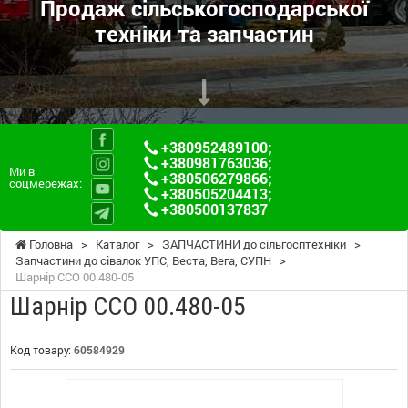
Продаж сільськогосподарської
техніки та запчастин
+380952489100
;
+380981763036
;
Ми в
+380506279866
;
соцмережах:
+380505204413
;
+380500137837
Головна
>
Каталог
>
ЗАПЧАСТИНИ до сільгосптехніки
>
Запчастини до сівалок УПС, Веста, Вега, СУПН
>
Шарнір ССО 00.480-05
Шарнір ССО 00.480-05
Код товару:
60584929