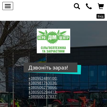
Вхід
ПП
"Агродім-
центр"
-
продаж
сільськогосподарської
техніки
Дзвоніть зараз!
та
запчастин
+380952489100
;
+380981763036
;
+380506279866
;
+380505204413
;
+380500137837