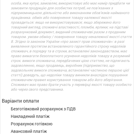
особа, яка купує, замовляє, використовує або має намір придбати чи
замовити продукцію для особистих потреб, не пов’язаних з
підприємницькою діяльністю або виконанням обов’язків найманого
працівника. обмін або повернення товару належної якості
провадиться: якщо не використовувався; якщо збережено його
товарний вигляд, споживчі властивості, пломби, ярлики; на підставі
розрахунковий документ, виданий споживачеві разом з проданим
товаром. умови обміну / повернення товару неналежної якості стаття
8. Згідно із законом України «про захист прав споживачів»: в разі
виявлення протягом встановленого гарантійного строку недоліків
споживач, в порядку та в строки, встановлені законодавством, має
право вимагати безоплатного усунення недоліків товару в розумний
строк. вимоги споживача, передбачених цією статтею, не підлягають
задоволенню, якщо продавець, виробник (підприємство, що
задовольняє вимоги споживача, встановлені частиною першою цієї
статті) доведуть, що недоліки товару виникли внаслідок порушення
споживачем правил користування товаром або його зберігання.
Споживач має право брати участь у перевірці якості товару особисто
або через свого представника.
Варіанти оплати
Безготівковий розрахунок з ПДВ
Накладений платіж
Розрахунок готівкою
Авансовий платіж