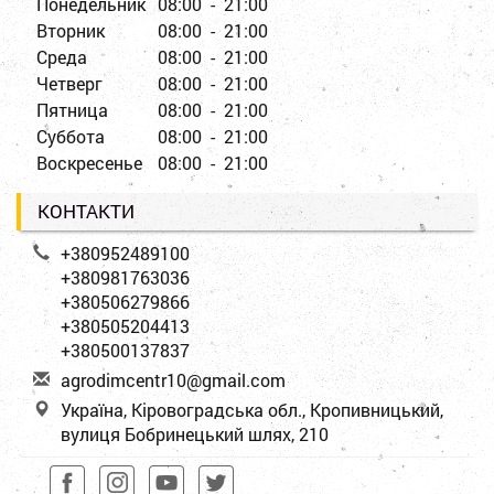
Понедельник
08:00 - 21:00
Вторник
08:00 - 21:00
Среда
08:00 - 21:00
Четверг
08:00 - 21:00
Пятница
08:00 - 21:00
Суббота
08:00 - 21:00
Воскресенье
08:00 - 21:00
КОНТАКТИ
+380952489100
+380981763036
+380506279866
+380505204413
+380500137837
a
gro
dim
cen
tr1
0@g
mai
l.c
om
Україна, Кіровоградська обл., Кропивницький,
вулиця Бобринецький шлях, 210