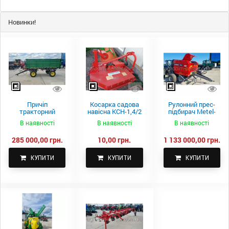
Новинки!
Причіп
Косарка садова
Рулонний прес-
тракторний
навісна КСН-1,4/2
підбирач Metel-
самоскидний
м.
Fach Z 587
В наявності
В наявності
В наявності
Spike 2 ПТС-4
285 000,00 грн.
10,00 грн.
1 133 000,00 грн.
КУПИТИ
КУПИТИ
КУПИТИ