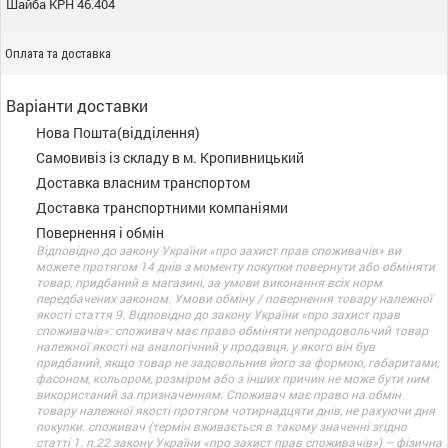
Шайба КРН 46.404
Оплата та доставка
Варіанти доставки
Нова Пошта(відділення)
Самовивіз із складу в м. Кропивницький
Доставка власним транспортом
Доставка транспортними компаніями
Повернення і обмін
Відповідно до закону України «про захист прав споживачів» ви
можете протягом 14 днів з моменту покупки повернути або обміняти
товар, придбаний в магазині, за умови виконання всіх норм
передбачених законом. Умови обміну / повернення товару належної
якості стаття 9. Відповідно до закону України «про захист прав
споживачів»: споживач має право обміняти непродовольчий товар
належної якості на аналогічний у продавця, у якого він був
придбаний, якщо товар не задовольнив його за формою, габаритами,
фасоном, кольором, розміром або з інших причин не може бути ним
використаний за призначенням. Споживач має право на обмін
товару належної якості протягом чотирнадцяти днів, не рахуючи дня
покупки. споживач (термін вживається в такому значенні згідно
статті 1. п.22 закону України «про захист прав споживачів») – фізична