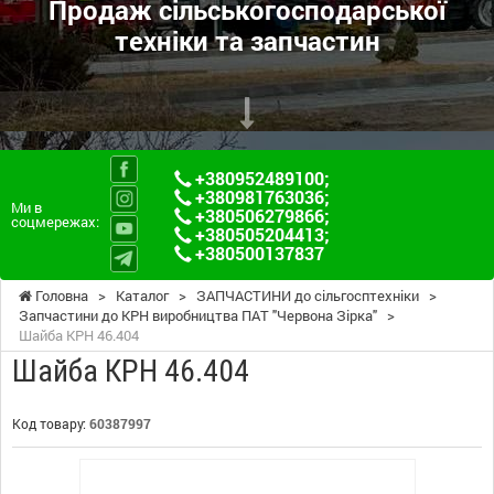
Продаж сільськогосподарської
техніки та запчастин
+380952489100
;
+380981763036
;
Ми в
+380506279866
;
соцмережах:
+380505204413
;
+380500137837
Головна
>
Каталог
>
ЗАПЧАСТИНИ до сільгосптехніки
>
Запчастини до КРН виробництва ПАТ "Червона Зірка"
>
Шайба КРН 46.404
Шайба КРН 46.404
Код товару:
60387997