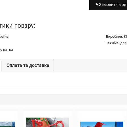
Замовити в оди
тики товару:
раїна
Виробник
:
К
Техніка
:
для
с катка
Оплата та доставка