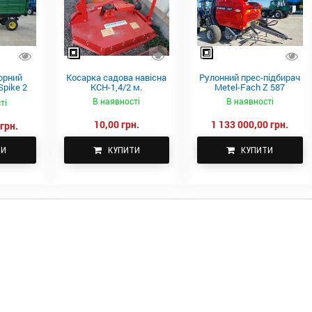
орний
Косарка садова навісна
Рулонний прес-підбирач
pike 2
КСН-1,4/2 м.
Metel-Fach Z 587
В наявності
В наявності
ті
10,00 грн.
1 133 000,00 грн.
грн.
ТИ
КУПИТИ
КУПИТИ