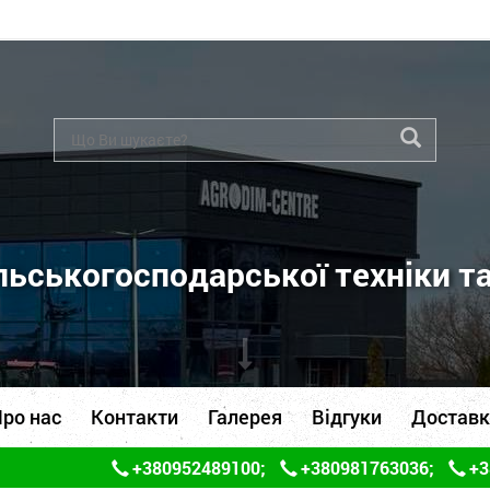
ьськогосподарської техніки т
ро нас
Контакти
Галерея
Відгуки
Доставк
+380952489100
;
+380981763036
;
+3