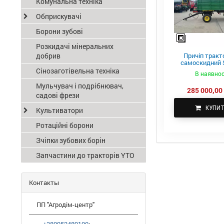
Комунальна техніка
Обприскувачі
Борони зубові
Розкидачі мінеральних
добрив
Причіп тракт
самоскидний S
ПТС-4
Сінозаготівельна техніка
В наявнос
Мульчувач і подрібнювач,
285 000,00 
садові фрези
КУПИ
Культиватори
Ротаційні борони
Зчіпки зубових борін
Запчастини до тракторів YTO
Контакты
ПП "Агродім-центр"