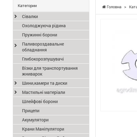
Категории
Головна
>
Кат
Сівалки
Охолоджуюча рідина
Пружинні борони
Паливороздавальне
обладнання
Глибокорозпушувачі
Візки для транспортування
жниварок
Шини,камери та диски
Мастильні матеріали
Шлейфові борони
Прицепи
Акумулятори
Крани Маніпулятори