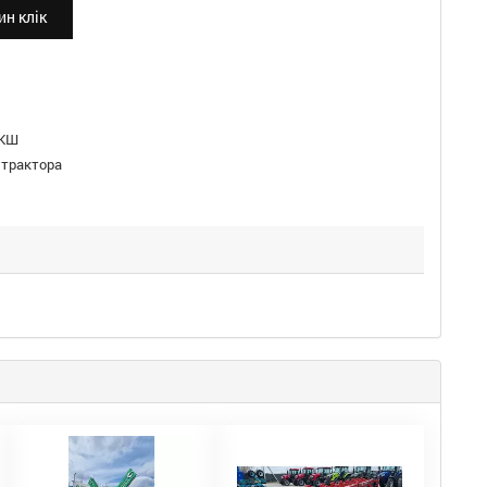
н клік
КШ
 трактора