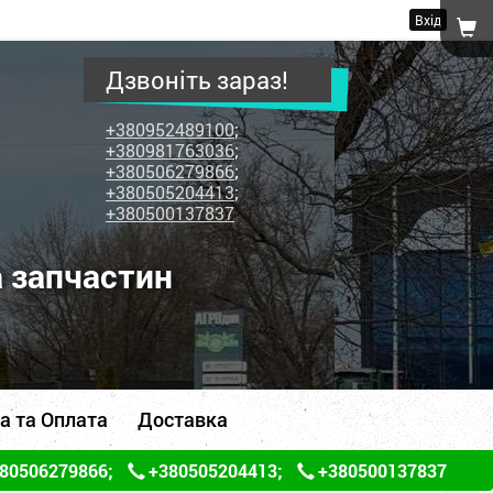
Вхід
Дзвоніть зараз!
+380952489100
;
+380981763036
;
+380506279866
;
+380505204413
;
+380500137837
а запчастин
а та Оплата
Доставка
80506279866
;
+380505204413
;
+380500137837