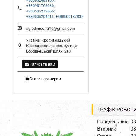
+380952489100
;
+380981763036
;
+380506279866
;
+380505204413
;
+380500137837
agrodimcentr10@gmail.com
Україна,
Кропивницький
,
Кіровоградська обл.
вулиця
Бобринецький шлях, 210
Написати нам
Стати партнером
ГРАФІК РОБОТ
Понедельник
08
Вторник
08
Среда
08