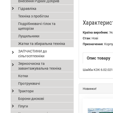
Внесення Рідких Добрив
Гідравліка
Техніка з пробігом
Характерис
Подрібнювачі гілок та
щепорізи
Країна виробник
:
Ук
Лущильники
Стан
:
Нові
Жатки та збиральна техніка
Призначення
:
Корпу
ЗАПЧАСТИНИ до
сільгосптехніки
Опис товару
Зерноочисна та
завантажувальна техніка
Шайба КЗК 6.02.021
Котки
Протруювачі
Новинки!
Трактори
Борони дискові
Плуги