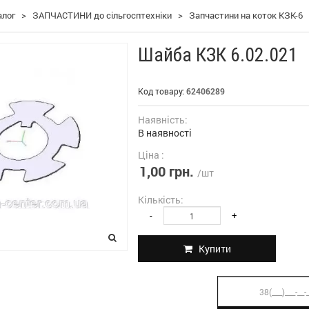
алог
>
ЗАПЧАСТИНИ до сільгосптехніки
>
Запчастини на коток КЗК-6
Шайба КЗК 6.02.021
Код товару:
62406289
Наявність:
В наявності
Ціна :
1,00 грн.
/шт
Кількість:
-
+
Купити