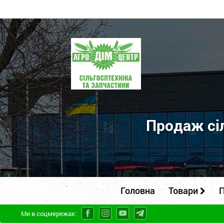
ПП
"Агродім-
центр"
-
продаж
сільськогосподарської
Продаж сіл
техніки
та
запчастин
Головна
Товари
П
Ми в соцмережах: