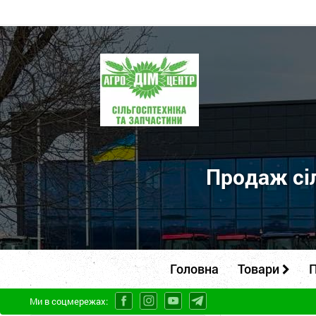
ПП
"Агродім-
центр"
-
продаж
сільськогосподарської
Продаж сіл
техніки
та
запчастин
Головна
Товари
П
Ми в соцмережах: