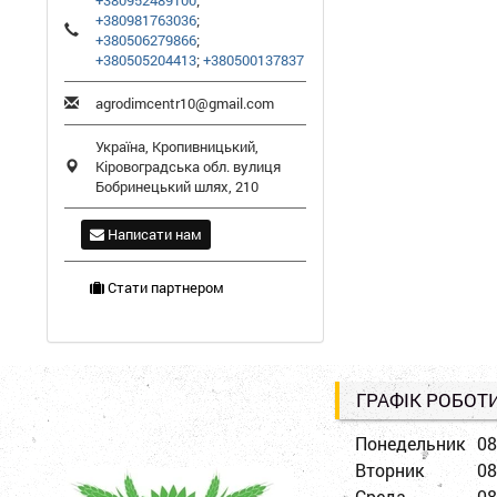
+380952489100
;
+380981763036
;
+380506279866
;
+380505204413
;
+380500137837
agrodimcentr10@gmail.com
Україна,
Кропивницький
,
Кіровоградська обл.
вулиця
Бобринецький шлях, 210
Написати нам
Стати партнером
ГРАФІК РОБОТ
Понедельник
08
Вторник
08
Среда
08