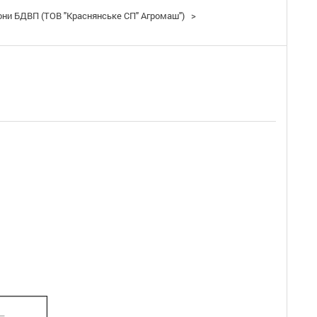
они БДВП (ТОВ "Краснянське СП" Агромаш")
>