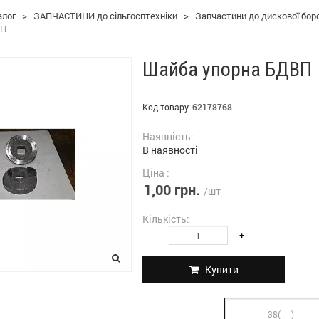
алог
>
ЗАПЧАСТИНИ до сільгосптехніки
>
Запчастини до дискової бор
ВП
Шайба упорна БДВП
Код товару:
62178768
Наявність:
В наявності
Ціна :
1,00 грн.
/шт
Кількість:
-
+
Купити