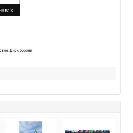
н клік
стин
:
Диск борони