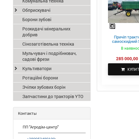
Комунальна техніка
Обприскувачі
Борони зубові
Розкидачі мінеральних
добрив
Причіп тракт
самоскидний S
Сінозаготівельна техніка
ПТС-4
В наявнос
Мульчувач і подрібнювач,
285 000,00 
садові фрези
Культиватори
КУПИ
Ротаційні борони
Зчіпки зубових борін
Запчастини до тракторів YTO
Контакты
ПП "Агродім-центр"