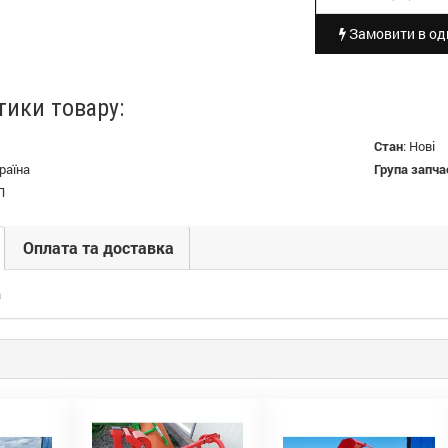
Замовити в оди
тики товару:
Стан
:
Нові
раїна
Група запча
П
Оплата та доставка
а