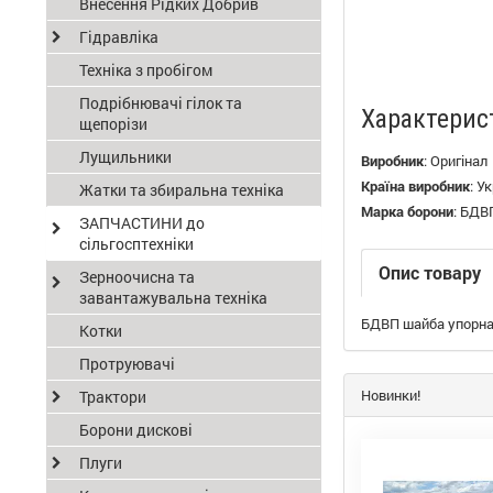
Внесення Рідких Добрив
Гідравліка
Техніка з пробігом
Подрібнювачі гілок та
Характерис
щепорізи
Лущильники
Виробник
:
Оригінал
Країна виробник
:
Ук
Жатки та збиральна техніка
Марка борони
:
БДВ
ЗАПЧАСТИНИ до
сільгосптехніки
Опис товару
Зерноочисна та
завантажувальна техніка
БДВП шайба упорн
Котки
Протруювачі
Новинки!
Трактори
Борони дискові
Плуги