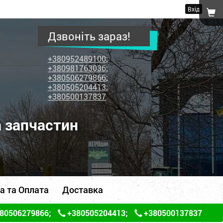
Вхід
Дзвоніть зараз!
+380952489100
;
+380981763036
;
+380506279866
;
+380505204413
;
+380500137837
а запчастин
а та Оплата
Доставка
80506279866
;
+380505204413
;
+380500137837