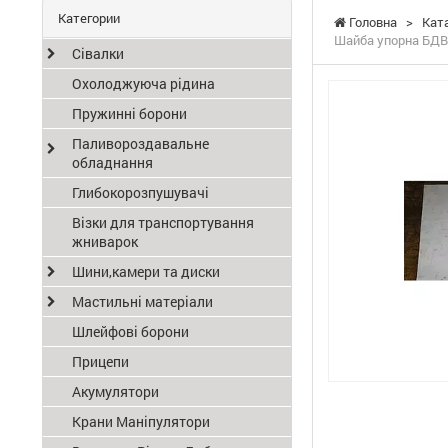
Категории
Головна
>
Кат
Шайба упорна БД
Сівалки
Охолоджуюча рідина
Пружинні борони
Паливороздавальне
обладнання
Глибокорозпушувачі
Візки для транспортування
жниварок
Шини,камери та диски
Мастильні матеріали
Шлейфові борони
Прицепи
Акумулятори
Крани Маніпулятори