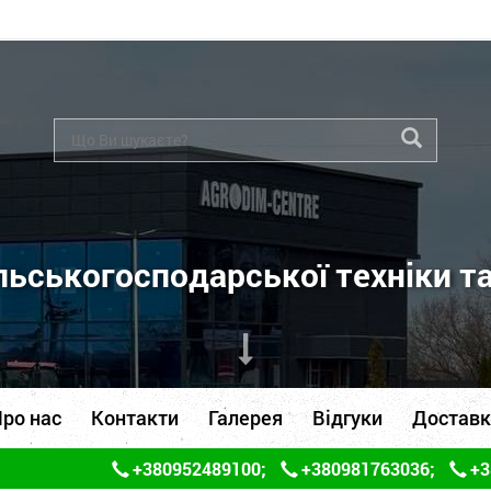
ьськогосподарської техніки т
ро нас
Контакти
Галерея
Відгуки
Доставк
+380952489100
;
+380981763036
;
+3