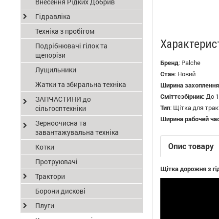
Внесення Рідких Добрив
Гідравліка
Техніка з пробігом
Характерис
Подрібнювачі гілок та
щепорізи
Бренд
:
Palche
Лущильники
Стан
:
Новий
Жатки та збиральна техніка
Ширина захоплення
Сміттєзбірник
:
До 1
ЗАПЧАСТИНИ до
Тип
:
Щітка для тра
сільгосптехніки
Ширина рабочей ча
Зерноочисна та
завантажувальна техніка
Опис товару
Котки
Протруювачі
Щітка дорожня з г
Трактори
Борони дискові
Плуги