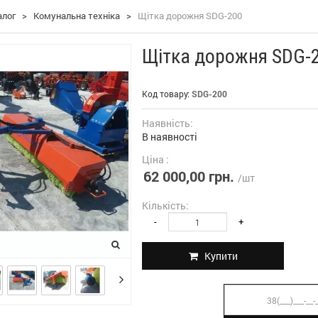
алог
>
Комунальна техніка
>
Щітка дорожня SDG-200
Щітка дорожня SDG-
Код товару:
SDG-200
Наявність:
В наявності
Ціна :
62 000,00 грн.
/шт
Кількість:
-
+
Купити