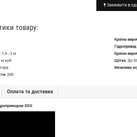
Замовити в оди
тики товару:
Країна виро
Гідропривід
:
1,6 - 2 м
Країна виро
 м.куб.
Щітка
:
До 5
ктора
Можлива аг
сти
:
200
Оплата та доставка
ідроприводом SDG