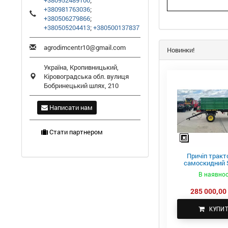
+380952489100
;
+380981763036
;
+380506279866
;
+380505204413
;
+380500137837
agrodimcentr10@gmail.com
Новинки!
Україна,
Кропивницький
,
Кіровоградська обл.
вулиця
Бобринецький шлях, 210
Написати нам
Стати партнером
Причіп тракт
самоскидний S
ПТС-4
В наявнос
285 000,00 
КУПИ