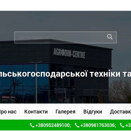
ьськогосподарської техніки т
ро нас
Контакти
Галерея
Відгуки
Доставк
+380952489100
;
+380981763036
;
+3