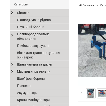
Категории
Головна
>
Кат
Сівалки
Охолоджуюча рідина
Пружинні борони
Паливороздавальне
обладнання
Глибокорозпушувачі
Візки для транспортування
жниварок
Шини,камери та диски
Мастильні матеріали
Шлейфові борони
Прицепи
Акумулятори
Крани Маніпулятори