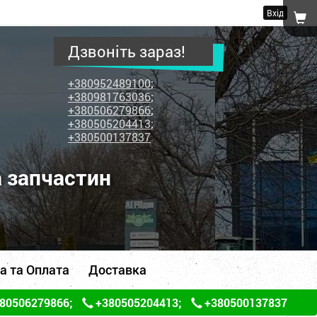
Вхід
Дзвоніть зараз!
+380952489100
;
+380981763036
;
+380506279866
;
+380505204413
;
+380500137837
а запчастин
а та Оплата
Доставка
80506279866
;
+380505204413
;
+380500137837