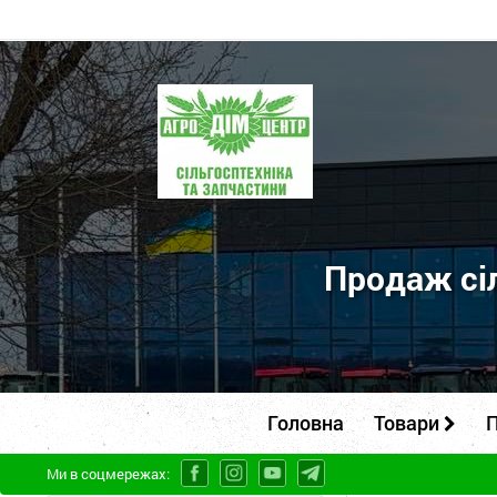
ПП
"Агродім-
центр"
-
продаж
сільськогосподарської
Продаж сіл
техніки
та
запчастин
Головна
Товари
П
Ми в соцмережах: