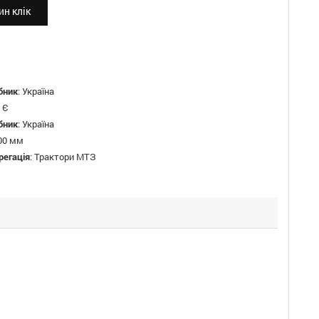
н клік
бник
:
Україна
:
Є
бник
:
Україна
00 мм
регація
:
Трактори МТЗ