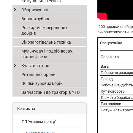
Комунальна техніка
Обприскувачі
Борони зубові
-200 призначений дл
Розкидачі мінеральних
використовувати на
добрив
Сінозаготівельна техніка
Спецтехніка
Мульчувач і подрібнювач,
садові фрези
Параметр
Культиватори
Вага
Габаритні розміри
Ротаційні борони
Привід
Зчіпки зубових борін
Робоча швидкість
Кут повороту
Запчастини до тракторів YTO
Діаметр барабан
Тип навіски
Контакты
Потужність трак
ПП "Агродім-центр"