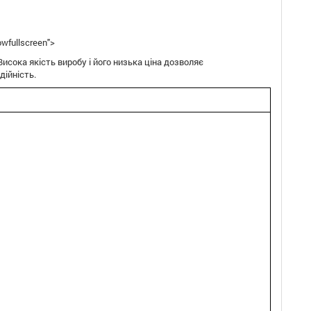
owfullscreen">
Висока якість виробу і його низька ціна дозволяє
ійність.