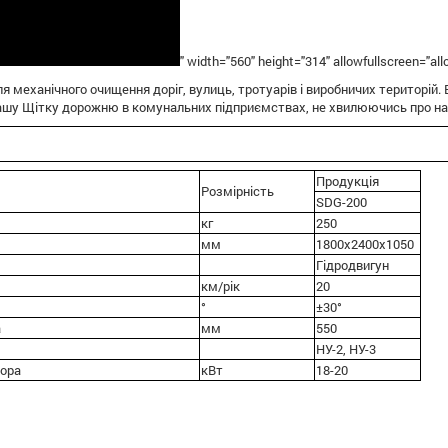
" width="560" height="314" allowfullscreen="all
я механічного очищення доріг, вулиць, тротуарів і виробничих територій. 
шу Щітку дорожню в комунальних підприємствах, не хвилюючись про над
Продукція
Розмірність
SDG-200
кг
250
мм
1800х2400х1050
Гідродвигун
км/рік
20
°
±30°
а
мм
550
НУ-2, НУ-3
тора
кВт
18-20