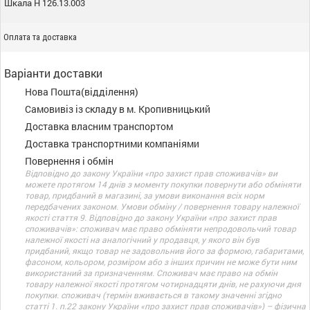
Шкала Н 126.13.003
Оплата та доставка
Варіанти доставки
Нова Пошта(відділення)
Самовивіз із складу в м. Кропивницький
Доставка власним транспортом
Доставка транспортними компаніями
Повернення і обмін
Відповідно до закону України «про захист прав споживачів» ви
можете протягом 14 днів з моменту покупки повернути або обміняти
товар, придбаний в магазині, за умови виконання всіх норм
передбачених законом. Умови обміну / повернення товару належної
якості стаття 9. Відповідно до закону України «про захист прав
споживачів»: споживач має право обміняти непродовольчий товар
належної якості на аналогічний у продавця, у якого він був
придбаний, якщо товар не задовольнив його за формою, габаритами,
фасоном, кольором, розміром або з інших причин не може бути ним
використаний за призначенням. Споживач має право на обмін
товару належної якості протягом чотирнадцяти днів, не рахуючи дня
покупки. споживач (термін вживається в такому значенні згідно
статті 1. п.22 закону України «про захист прав споживачів») – фізична