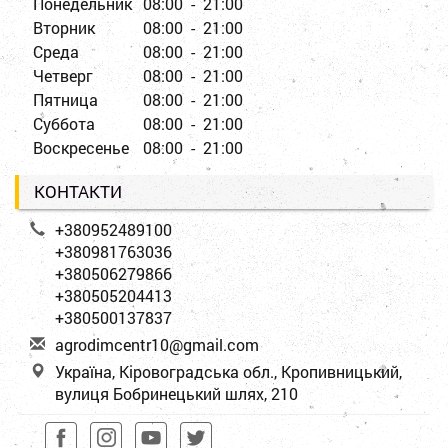
Понедельник
08:00 - 21:00
Вторник
08:00 - 21:00
Среда
08:00 - 21:00
Четверг
08:00 - 21:00
Пятница
08:00 - 21:00
Суббота
08:00 - 21:00
Воскресенье
08:00 - 21:00
КОНТАКТИ
+380952489100
+380981763036
+380506279866
+380505204413
+380500137837
a
gro
dim
cen
tr1
0@g
mai
l.c
om
Україна, Кіровоградська обл., Кропивницький,
вулиця Бобринецький шлях, 210