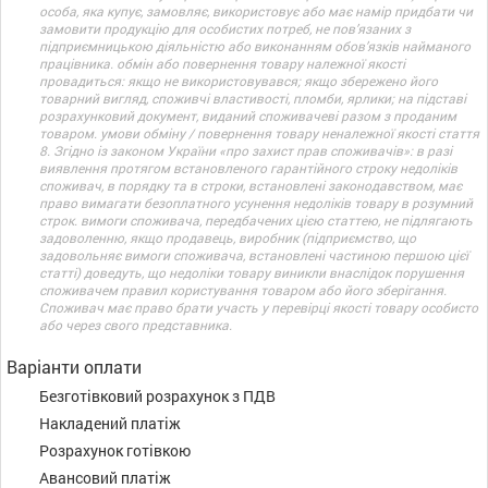
особа, яка купує, замовляє, використовує або має намір придбати чи
замовити продукцію для особистих потреб, не пов’язаних з
підприємницькою діяльністю або виконанням обов’язків найманого
працівника. обмін або повернення товару належної якості
провадиться: якщо не використовувався; якщо збережено його
товарний вигляд, споживчі властивості, пломби, ярлики; на підставі
розрахунковий документ, виданий споживачеві разом з проданим
товаром. умови обміну / повернення товару неналежної якості стаття
8. Згідно із законом України «про захист прав споживачів»: в разі
виявлення протягом встановленого гарантійного строку недоліків
споживач, в порядку та в строки, встановлені законодавством, має
право вимагати безоплатного усунення недоліків товару в розумний
строк. вимоги споживача, передбачених цією статтею, не підлягають
задоволенню, якщо продавець, виробник (підприємство, що
задовольняє вимоги споживача, встановлені частиною першою цієї
статті) доведуть, що недоліки товару виникли внаслідок порушення
споживачем правил користування товаром або його зберігання.
Споживач має право брати участь у перевірці якості товару особисто
або через свого представника.
Варіанти оплати
Безготівковий розрахунок з ПДВ
Накладений платіж
Розрахунок готівкою
Авансовий платіж