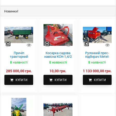
Новинки!
Причіп
Косарка садова
Рулонний прес-
тракторний
навісна КСН-1,4/2
підбирач Metel-
самоскидний
м.
Fach Z 587
В наявності
В наявності
В наявності
Spike 2 ПТС-4
285 000,00 грн.
10,00 грн.
1 133 000,00 грн.
КУПИТИ
КУПИТИ
КУПИТИ