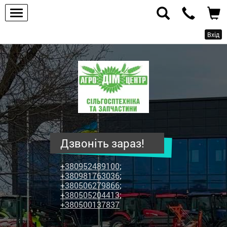
Вхід
ПП
"Агродім-
центр"
-
продаж
сільськогосподарської
техніки
Дзвоніть зараз!
та
запчастин
+380952489100
;
+380981763036
;
+380506279866
;
+380505204413
;
+380500137837