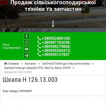
Продаж сільськогосподарської
техніки та запчастин
+380952489100
;
+380981763036
;
Ми в
+380506279866
;
соцмережах:
+380505204413
;
+380500137837
Головна
>
Каталог
>
ЗАПЧАСТИНИ до сільгосптехніки
>
Запчастини до сівалок УПС, Веста, Вега, СУПН
>
Шкала Н 126.13.003
Шкала Н 126.13.003
Код товару:
59946401