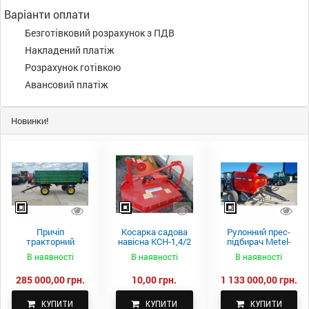
Варіанти оплати
Безготівковий розрахунок з ПДВ
Накладений платіж
Розрахунок готівкою
Авансовий платіж
Новинки!
Причіп
Косарка садова
Рулонний прес-
тракторний
навісна КСН-1,4/2
підбирач Metel-
самоскидний
м.
Fach Z 587
В наявності
В наявності
В наявності
Spike 2 ПТС-4
285 000,00 грн.
10,00 грн.
1 133 000,00 грн.
КУПИТИ
КУПИТИ
КУПИТИ