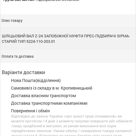
Опис товару
ШЛІЦЬОВИЙ ВАЛ Z-24 ЗАПОБІЖНОЇ МУФТИ ПРЕС-ПІДБИРАЧІ SIPMA-
СТАРИЙ ТИП 5224-110-203.01
Оплата та доставка
Варіанти доставки
Нова Пошта(відділення)
Самовивіз із складу в м. Кропивницький
Доставка власним транспортом
Доставка транспортними компаніями
Повернення і обмін
Відповідно до закону України «про захист прав споживачів» ви
можете протягом 14 днів з моменту покупки повернути або обміняти
товар, придбаний в магазині, за умови виконання всіх норм
передбачених законом. Умови обміну / повернення товару належної
якості стаття 9. Відповідно до закону України «про захист прав