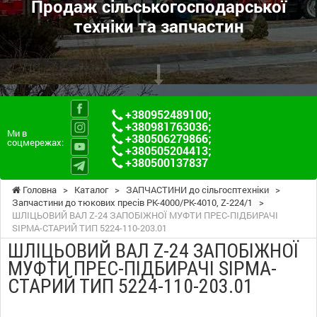
Продаж сільськогосподарської
техніки та запчастин
+380952489100
;
+380981763036
;
Ми в
+380506279866
;
соцмережах:
+380505204413
;
+380500137837
Головна
>
Каталог
>
ЗАПЧАСТИНИ до сільгосптехніки
>
Запчастини до тюкових пресів PK-4000/PK-4010, Z-224/1
>
ШЛІЦЬОВИЙ ВАЛ Z-24 ЗАПОБІЖНОЇ МУФТИ ПРЕС-ПІДБИРАЧІ
SIPMA-СТАРИЙ ТИП 5224-110-203.01
ШЛІЦЬОВИЙ ВАЛ Z-24 ЗАПОБІЖНОЇ
МУФТИ ПРЕС-ПІДБИРАЧІ SIPMA-
СТАРИЙ ТИП 5224-110-203.01