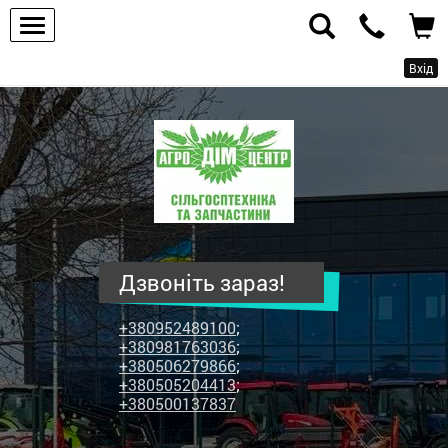
Вхід
ПП
"Агродім-
центр"
-
продаж
сільськогосподарської
техніки
Дзвоніть зараз!
та
запчастин
+380952489100
;
+380981763036
;
+380506279866
;
+380505204413
;
+380500137837