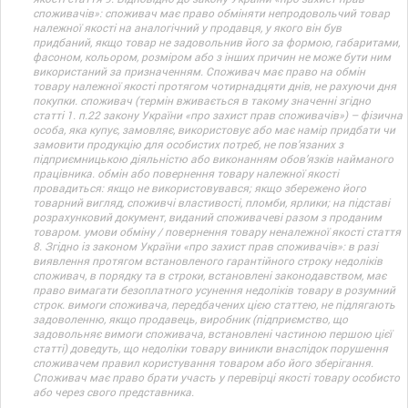
споживачів»: споживач має право обміняти непродовольчий товар
належної якості на аналогічний у продавця, у якого він був
придбаний, якщо товар не задовольнив його за формою, габаритами,
фасоном, кольором, розміром або з інших причин не може бути ним
використаний за призначенням. Споживач має право на обмін
товару належної якості протягом чотирнадцяти днів, не рахуючи дня
покупки. споживач (термін вживається в такому значенні згідно
статті 1. п.22 закону України «про захист прав споживачів») – фізична
особа, яка купує, замовляє, використовує або має намір придбати чи
замовити продукцію для особистих потреб, не пов’язаних з
підприємницькою діяльністю або виконанням обов’язків найманого
працівника. обмін або повернення товару належної якості
провадиться: якщо не використовувався; якщо збережено його
товарний вигляд, споживчі властивості, пломби, ярлики; на підставі
розрахунковий документ, виданий споживачеві разом з проданим
товаром. умови обміну / повернення товару неналежної якості стаття
8. Згідно із законом України «про захист прав споживачів»: в разі
виявлення протягом встановленого гарантійного строку недоліків
споживач, в порядку та в строки, встановлені законодавством, має
право вимагати безоплатного усунення недоліків товару в розумний
строк. вимоги споживача, передбачених цією статтею, не підлягають
задоволенню, якщо продавець, виробник (підприємство, що
задовольняє вимоги споживача, встановлені частиною першою цієї
статті) доведуть, що недоліки товару виникли внаслідок порушення
споживачем правил користування товаром або його зберігання.
Споживач має право брати участь у перевірці якості товару особисто
або через свого представника.