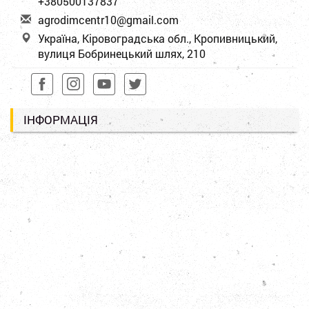
+380500137837
a
gro
dim
cen
tr1
0@g
mai
l.c
om
Україна, Кіровоградська обл., Кропивницький,
вулиця Бобринецький шлях, 210
ІНФОРМАЦІЯ