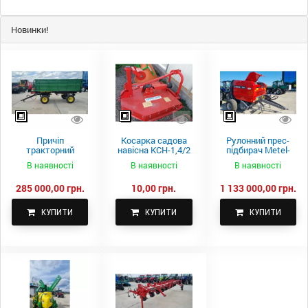
Новинки!
Причіп
Косарка садова
Рулонний прес-
тракторний
навісна КСН-1,4/2
підбирач Metel-
самоскидний
м.
Fach Z 587
В наявності
В наявності
В наявності
Spike 2 ПТС-4
285 000,00 грн.
10,00 грн.
1 133 000,00 грн.
КУПИТИ
КУПИТИ
КУПИТИ