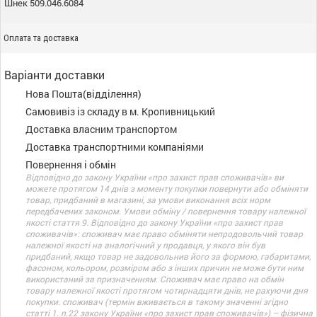
Шнек 509.046.6084
Оплата та доставка
Варіанти доставки
Нова Пошта(відділення)
Самовивіз із складу в м. Кропивницький
Доставка власним транспортом
Доставка транспортними компаніями
Повернення і обмін
Відповідно до закону України «про захист прав споживачів» ви
можете протягом 14 днів з моменту покупки повернути або обміняти
товар, придбаний в магазині, за умови виконання всіх норм
передбачених законом. Умови обміну / повернення товару належної
якості стаття 9. Відповідно до закону України «про захист прав
споживачів»: споживач має право обміняти непродовольчий товар
належної якості на аналогічний у продавця, у якого він був
придбаний, якщо товар не задовольнив його за формою, габаритами,
фасоном, кольором, розміром або з інших причин не може бути ним
використаний за призначенням. Споживач має право на обмін
товару належної якості протягом чотирнадцяти днів, не рахуючи дня
покупки. споживач (термін вживається в такому значенні згідно
статті 1. п.22 закону України «про захист прав споживачів») – фізична