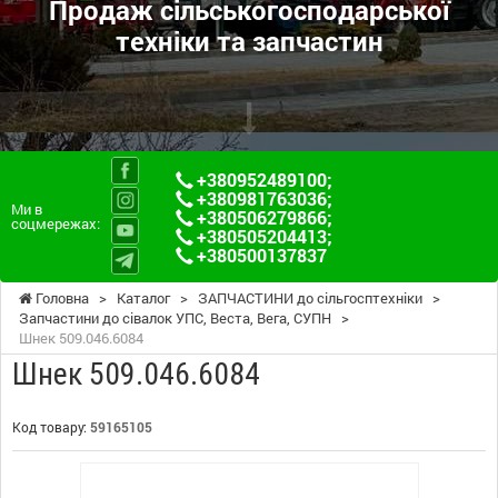
Продаж сільськогосподарської
техніки та запчастин
+380952489100
;
+380981763036
;
Ми в
+380506279866
;
соцмережах:
+380505204413
;
+380500137837
Головна
>
Каталог
>
ЗАПЧАСТИНИ до сільгосптехніки
>
Запчастини до сівалок УПС, Веста, Вега, СУПН
>
Шнек 509.046.6084
Шнек 509.046.6084
Код товару:
59165105