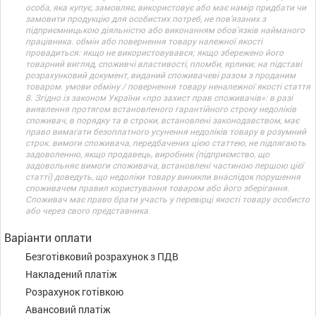
особа, яка купує, замовляє, використовує або має намір придбати чи
замовити продукцію для особистих потреб, не пов’язаних з
підприємницькою діяльністю або виконанням обов’язків найманого
працівника. обмін або повернення товару належної якості
провадиться: якщо не використовувався; якщо збережено його
товарний вигляд, споживчі властивості, пломби, ярлики; на підставі
розрахунковий документ, виданий споживачеві разом з проданим
товаром. умови обміну / повернення товару неналежної якості стаття
8. Згідно із законом України «про захист прав споживачів»: в разі
виявлення протягом встановленого гарантійного строку недоліків
споживач, в порядку та в строки, встановлені законодавством, має
право вимагати безоплатного усунення недоліків товару в розумний
строк. вимоги споживача, передбачених цією статтею, не підлягають
задоволенню, якщо продавець, виробник (підприємство, що
задовольняє вимоги споживача, встановлені частиною першою цієї
статті) доведуть, що недоліки товару виникли внаслідок порушення
споживачем правил користування товаром або його зберігання.
Споживач має право брати участь у перевірці якості товару особисто
або через свого представника.
Варіанти оплати
Безготівковий розрахунок з ПДВ
Накладений платіж
Розрахунок готівкою
Авансовий платіж