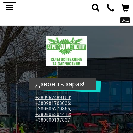
Вхід
ПП
"Агродім-
центр"
-
продаж
сільськогосподарської
техніки
Дзвоніть зараз!
та
запчастин
+380952489100
;
+380981763036
;
+380506279866
;
+380505204413
;
+380500137837