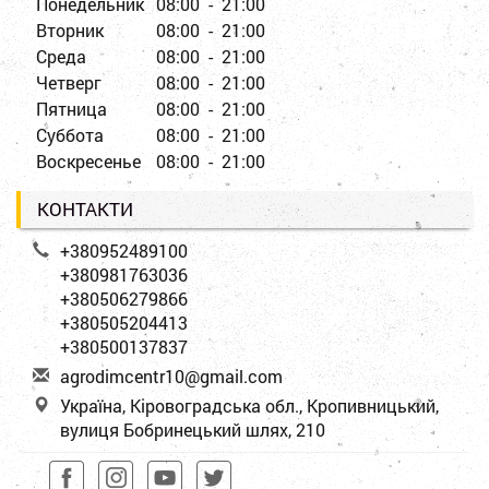
Понедельник
08:00 - 21:00
Вторник
08:00 - 21:00
Среда
08:00 - 21:00
Четверг
08:00 - 21:00
Пятница
08:00 - 21:00
Суббота
08:00 - 21:00
Воскресенье
08:00 - 21:00
КОНТАКТИ
+380952489100
+380981763036
+380506279866
+380505204413
+380500137837
a
gro
dim
cen
tr1
0@g
mai
l.c
om
Україна, Кіровоградська обл., Кропивницький,
вулиця Бобринецький шлях, 210