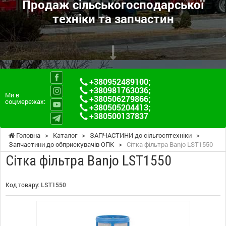
Продаж сільськогосподарської
техніки та запчастин
+380952489100
;
+380981763036
;
Ми в
+380506279866
;
соцмережах:
+380505204413
;
+380500137837
Головна
>
Каталог
>
ЗАПЧАСТИНИ до сільгосптехніки
>
Запчастини до обприскувачів ОПК
>
Сітка фільтра Banjo LST1550
Сітка фільтра Banjo LST1550
Код товару:
LST1550