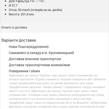
Для Т-фільтра 1¼" — 1½".
Ø 57,7
Сітка: 50 mesh (отворів на кв. дюйм).
Висота: 201,9 мм.
Оплата та доставка
Варіанти доставки
Нова Пошта(відділення)
Самовивіз із складу в м. Кропивницький
Доставка власним транспортом
Доставка транспортними компаніями
Повернення і обмін
Відповідно до закону України «про захист прав споживачів» ви
можете протягом 14 днів з моменту покупки повернути або обміняти
товар, придбаний в магазині, за умови виконання всіх норм
передбачених законом. Умови обміну / повернення товару належної
якості стаття 9. Відповідно до закону України «про захист прав
споживачів»: споживач має право обміняти непродовольчий товар
належної якості на аналогічний у продавця, у якого він був
придбаний, якщо товар не задовольнив його за формою, габаритами,
фасоном, кольором, розміром або з інших причин не може бути ним