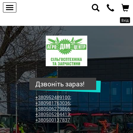
Вхід
ПП
"Агродім-
центр"
-
продаж
сільськогосподарської
техніки
Дзвоніть зараз!
та
запчастин
+380952489100
;
+380981763036
;
+380506279866
;
+380505204413
;
+380500137837