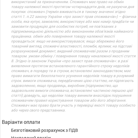
використаний за призначенням. Споживач має право на обмін
товару належної якості протягом чотирнадцяти днів, не рахуючи дня
покупки. споживач (термін вживається в такому значенні згідно
статті 1. п.22 закону України «про захист прав споживачів») – фізична
особа, яка купує, замовляє, використовує або має намір придбати чи
замовити продукцію для особистих потреб, не пов’язаних з
підприємницькою діяльністю або виконанням обов’язків найманого
працівника. обмін або повернення товару належної якості
провадиться: якщо не використовувався; якщо збережено його
товарний вигляд, споживчі властивості, пломби, ярлики; на підставі
розрахунковий документ, виданий споживачеві разом з проданим
товаром. умови обміну / повернення товару неналежної якості стаття
8. Згідно із законом України «про захист прав споживачів»: в разі
виявлення протягом встановленого гарантійного строку недоліків
споживач, в порядку та в строки, встановлені законодавством, має
право вимагати безоплатного усунення недоліків товару в розумний
строк. вимоги споживача, передбачених цією статтею, не підлягають
задоволенню, якщо продавець, виробник (підприємство, що
задовольняє вимоги споживача, встановлені частиною першою цієї
статті) доведуть, що недоліки товару виникли внаслідок порушення
споживачем правил користування товаром або його зберігання.
Споживач має право брати участь у перевірці якості товару особисто
або через свого представника.
Варіанти оплати
Безготівковий розрахунок з ПДВ
Накладений платіж