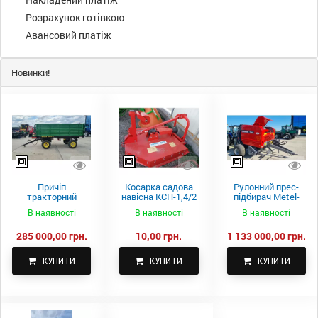
Розрахунок готівкою
Авансовий платіж
Новинки!
Причіп
Косарка садова
Рулонний прес-
тракторний
навісна КСН-1,4/2
підбирач Metel-
самоскидний
м.
Fach Z 587
В наявності
В наявності
В наявності
Spike 2 ПТС-4
285 000,00 грн.
10,00 грн.
1 133 000,00 грн.
КУПИТИ
КУПИТИ
КУПИТИ