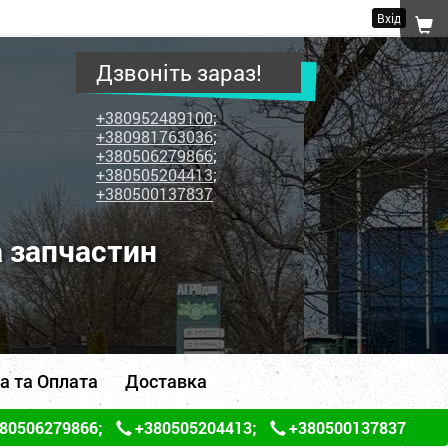
Вхід
Дзвоніть зараз!
+380952489100
;
+380981763036
;
+380506279866
;
+380505204413
;
+380500137837
а запчастин
а та Оплата
Доставка
80506279866
;
+380505204413
;
+380500137837