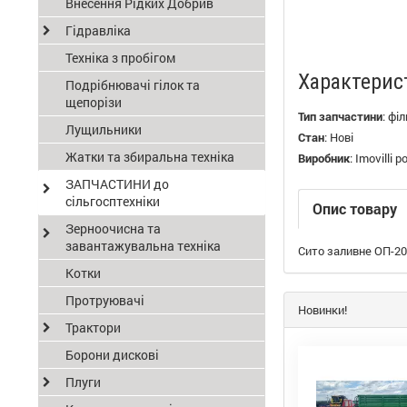
Внесення Рідких Добрив
Гідравліка
Техніка з пробігом
Характерис
Подрібнювачі гілок та
щепорізи
Тип запчастини
:
філ
Лущильники
Стан
:
Нові
Жатки та збиральна техніка
Виробник
:
Imovilli 
ЗАПЧАСТИНИ до
сільгосптехніки
Опис товару
Зерноочисна та
завантажувальна техніка
Сито заливне ОП-20
Котки
Протруювачі
Новинки!
Трактори
Борони дискові
Плуги