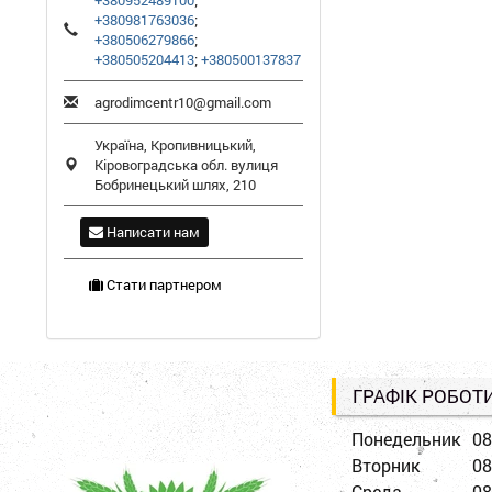
+380952489100
;
+380981763036
;
+380506279866
;
+380505204413
;
+380500137837
agrodimcentr10@gmail.com
Україна,
Кропивницький
,
Кіровоградська обл.
вулиця
Бобринецький шлях, 210
Написати нам
Стати партнером
ГРАФІК РОБОТ
Понедельник
08
Вторник
08
Среда
08