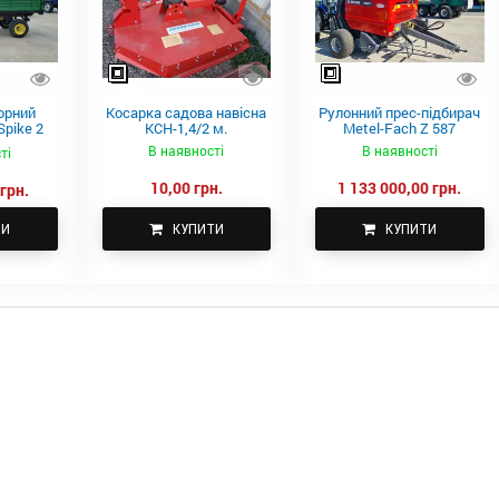
орний
Косарка садова навісна
Рулонний прес-підбирач
pike 2
КСН-1,4/2 м.
Metel-Fach Z 587
В наявності
В наявності
ті
10,00 грн.
1 133 000,00 грн.
грн.
ТИ
КУПИТИ
КУПИТИ