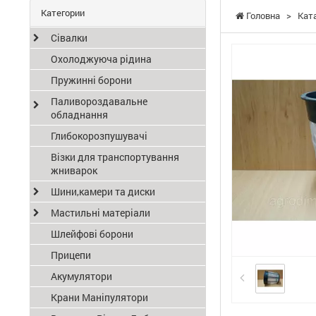
Категории
Головна
>
Кат
Сівалки
Охолоджуюча рідина
Пружинні борони
Паливороздавальне
обладнання
Глибокорозпушувачі
Візки для транспортування
жниварок
Шини,камери та диски
Мастильні матеріали
Шлейфові борони
Прицепи
Акумулятори
Крани Маніпулятори