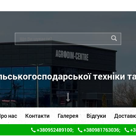
ьськогосподарської техніки т
ро нас
Контакти
Галерея
Відгуки
Доставк
+380952489100
;
+380981763036
;
+3