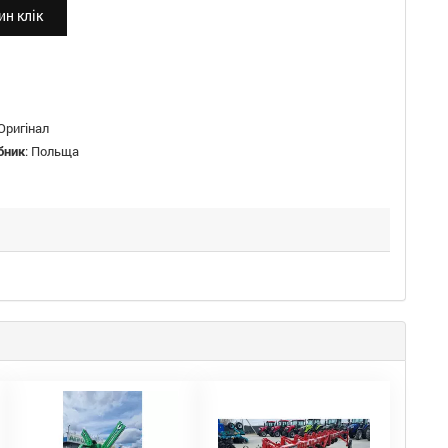
н клік
Оригінал
бник
:
Польща