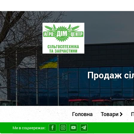
ПП
"Агродім-
центр"
-
продаж
сільськогосподарської
Продаж сіл
техніки
та
запчастин
Головна
Товари
П
Ми в соцмережах: