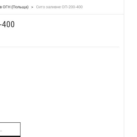
в ОГН (Польща)
>
Сито заливне ОП-200-400
-400