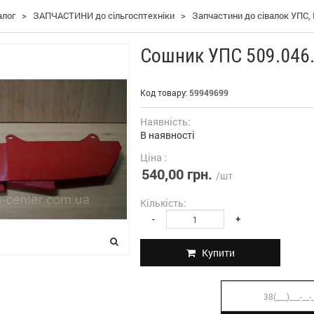
алог
>
ЗАПЧАСТИНИ до сільгосптехніки
>
Запчастини до сівалок УПС, 
Сошник УПС 509.046
Код товару:
59949699
Наявність:
В наявності
Ціна :
540,00 грн.
/шт
Кількість:
-
+
Купити