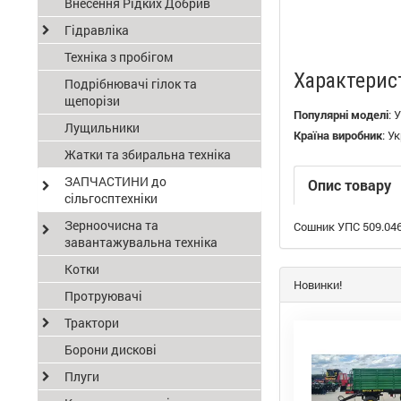
Внесення Рідких Добрив
Гідравліка
Техніка з пробігом
Характерис
Подрібнювачі гілок та
щепорізи
Популярні моделі
:
У
Лущильники
Країна виробник
:
Ук
Жатки та збиральна техніка
ЗАПЧАСТИНИ до
Опис товару
сільгосптехніки
Зерноочисна та
Сошник УПС 509.046
завантажувальна техніка
Котки
Новинки!
Протруювачі
Трактори
Борони дискові
Плуги