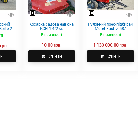
орний
Косарка садова навісна
Рулонний прес-підбирач
pike 2
КСН-1,4/2 м.
Metel-Fach Z 587
В наявності
В наявності
ті
10,00 грн.
1 133 000,00 грн.
грн.
ТИ
КУПИТИ
КУПИТИ