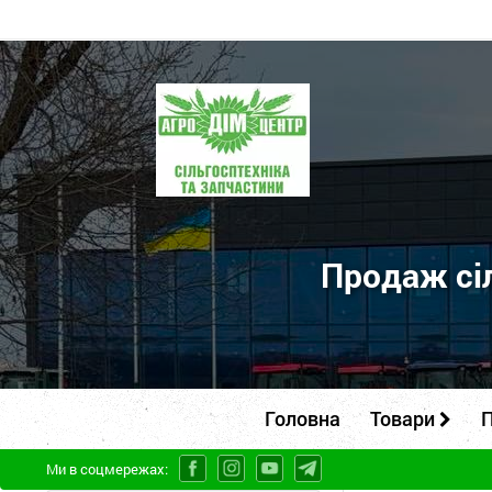
ПП
"Агродім-
центр"
-
продаж
сільськогосподарської
Продаж сіл
техніки
та
запчастин
Головна
Товари
П
Ми в соцмережах: