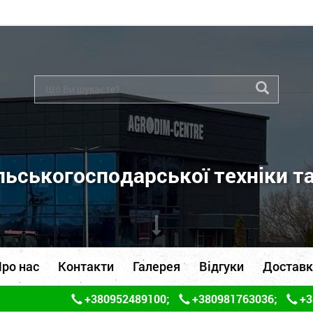
ьськогосподарської техніки т
ро нас
Контакти
Галерея
Відгуки
Доставк
+380952489100
;
+380981763036
;
+3