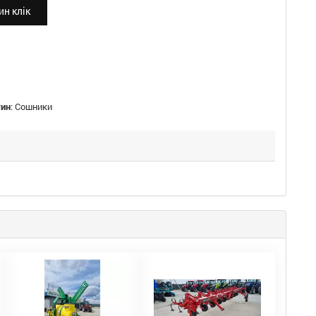
н клік
тин
:
Сошники