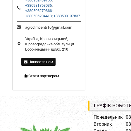
+380952489100
;
+380981763036
;
+380506279866
;
+380505204413
;
+380500137837
agrodimcentr10@gmail.com
Україна,
Кропивницький
,
Кіровоградська обл.
вулиця
Бобринецький шлях, 210
Написати нам
Стати партнером
ГРАФІК РОБОТ
Понедельник
08
Вторник
08
Среда
08