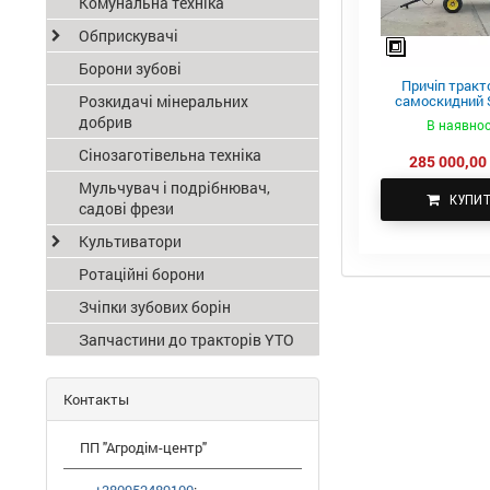
Комунальна техніка
Обприскувачі
Борони зубові
Причіп тракт
Розкидачі мінеральних
самоскидний S
ПТС-4
добрив
В наявнос
Сінозаготівельна техніка
285 000,00 
Мульчувач і подрібнювач,
КУПИ
садові фрези
Культиватори
Ротаційні борони
Зчіпки зубових борін
Запчастини до тракторів YTO
Контакты
ПП "Агродім-центр"