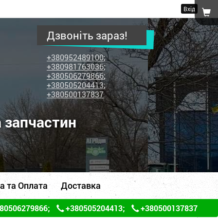
Вхід
Дзвоніть зараз!
+380952489100
;
+380981763036
;
+380506279866
;
+380505204413
;
+380500137837
а запчастин
а та Оплата
Доставка
80506279866
;
+380505204413
;
+380500137837