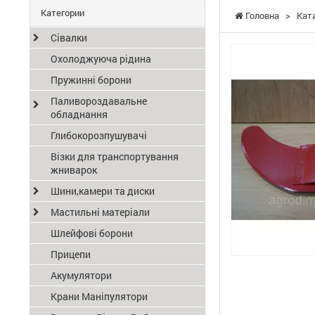
Категории
Головна
>
Кат
Сівалки
Охолоджуюча рідина
Пружинні борони
Паливороздавальне
обладнання
Глибокорозпушувачі
Візки для транспортування
жниварок
Шини,камери та диски
Мастильні матеріали
Шлейфові борони
Прицепи
Акумулятори
Крани Маніпулятори