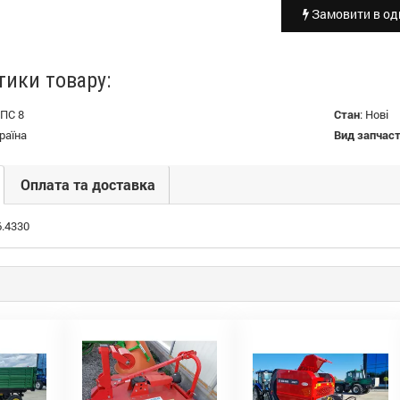
Замовити в оди
тики товару:
ПС 8
Стан
:
Нові
раїна
Вид запчас
Оплата та доставка
.4330