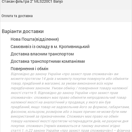
Стакан фільтра 2" MLS220C1 Banjo
Оплата та доставка
Варіанти доставки
Нова Пошта(відділення)
Самовивіз із складу в м. Кропивницький
Доставка власним транспортом
Доставка транспортними компаніями
Повернення і обмін
Відповідно до закону України «про захист прав споживачів» ви
можете протягом 14 днів з моменту покупки повернути або обміняти
товар, придбаний в магазині, за умови виконання всіх норм
передбачених законом. Умови обміну / повернення товару належної
якості стаття 9. Відповідно до закону України «про захист прав
споживачів»: споживач має право обміняти непродовольчий товар
належної якості на аналогічний у продавця, у якого він був
придбаний, якщо товар не задовольнив його за формою, габаритами,
фасоном, кольором, розміром або з інших причин не може бути ним
використаний за призначенням. Споживач має право на обмін
товару належної якості протягом чотирнадцяти днів, не рахуючи дня
покупки. споживач (термін вживається в такому значенні згідно
статті 1. п.22 закону України «про захист прав споживачів») – фізична