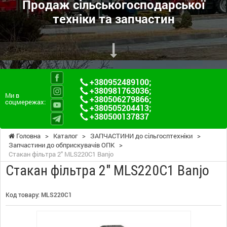
Продаж сільськогосподарської
техніки та запчастин
+380952489100
;
+380981763036
;
Ми в
+380506279866
;
соцмережах:
+380505204413
;
+380500137837
Головна
>
Каталог
>
ЗАПЧАСТИНИ до сільгосптехніки
>
Запчастини до обприскувачів ОПК
>
Стакан фільтра 2" MLS220C1 Banjo
Стакан фільтра 2" MLS220C1 Banjo
Код товару:
MLS220C1