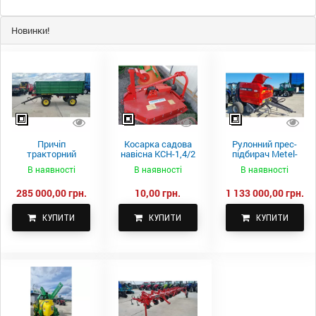
Новинки!
Причіп
Косарка садова
Рулонний прес-
тракторний
навісна КСН-1,4/2
підбирач Metel-
самоскидний
м.
Fach Z 587
В наявності
В наявності
В наявності
Spike 2 ПТС-4
285 000,00 грн.
10,00 грн.
1 133 000,00 грн.
КУПИТИ
КУПИТИ
КУПИТИ