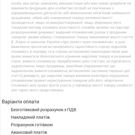
особа, яка купує, замовляє, використовує або має намір придбати чи
замовити продукцію для особистих потреб, не пов’язаних з
підприємницькою діяльністю або виконанням обов’язків найманого
працівника. обмін або повернення товару належної якості
провадиться: якщо не використовувався; якщо збережено його
товарний вигляд, споживчі властивості, пломби, ярлики; на підставі
розрахунковий документ, виданий споживачеві разом з проданим
товаром. умови обміну / повернення товару неналежної якості стаття
8. Згідно із законом України «про захист прав споживачів»: в разі
виявлення протягом встановленого гарантійного строку недоліків
споживач, в порядку та в строки, встановлені законодавством, має
право вимагати безоплатного усунення недоліків товару в розумний
строк. вимоги споживача, передбачених цією статтею, не підлягають
задоволенню, якщо продавець, виробник (підприємство, що
задовольняє вимоги споживача, встановлені частиною першою цієї
статті) доведуть, що недоліки товару виникли внаслідок порушення
споживачем правил користування товаром або його зберігання.
Споживач має право брати участь у перевірці якості товару особисто
або через свого представника.
Варіанти оплати
Безготівковий розрахунок з ПДВ
Накладений платіж
Розрахунок готівкою
Авансовий платіж