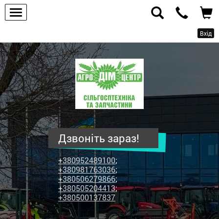
Вхід
ПП
"Агродім-
центр"
-
продаж
сільськогосподарської
техніки
Дзвоніть зараз!
та
запчастин
+380952489100
;
+380981763036
;
+380506279866
;
+380505204413
;
+380500137837