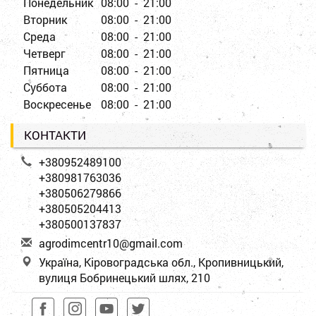
Понедельник
08:00 - 21:00
Вторник
08:00 - 21:00
Среда
08:00 - 21:00
Четверг
08:00 - 21:00
Пятница
08:00 - 21:00
Суббота
08:00 - 21:00
Воскресенье
08:00 - 21:00
КОНТАКТИ
+380952489100
+380981763036
+380506279866
+380505204413
+380500137837
a
gro
dim
cen
tr1
0@g
mai
l.c
om
Україна, Кіровоградська обл., Кропивницький,
вулиця Бобринецький шлях, 210