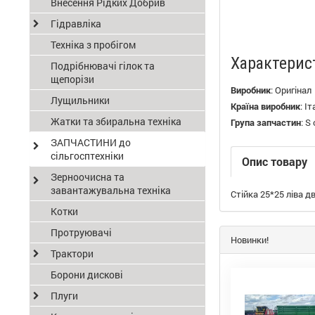
Внесення Рідких Добрив
Гідравліка
Техніка з пробігом
Характерис
Подрібнювачі гілок та
щепорізи
Виробник
:
Оригінал
Лущильники
Країна виробник
:
Іт
Жатки та збиральна техніка
Група запчастин
:
S 
ЗАПЧАСТИНИ до
сільгосптехніки
Опис товару
Зерноочисна та
завантажувальна техніка
Стійка 25*25 ліва дв
Котки
Протруювачі
Новинки!
Трактори
Борони дискові
Плуги