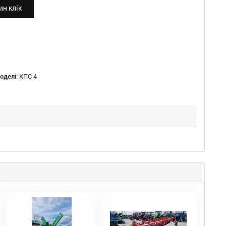
н клік
оделі
:
КПС 4