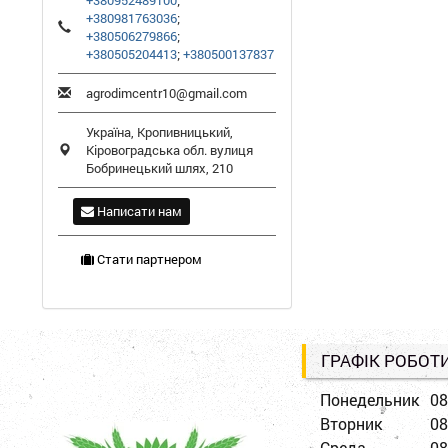
+380952489100
;
+380981763036
;
+380506279866
;
+380505204413
;
+380500137837
agrodimcentr10@gmail.com
Україна,
Кропивницький
,
Кіровоградська обл.
вулиця
Бобринецький шлях, 210
Написати нам
Стати партнером
ГРАФІК РОБОТ
Понедельник
08
Вторник
08
Среда
08