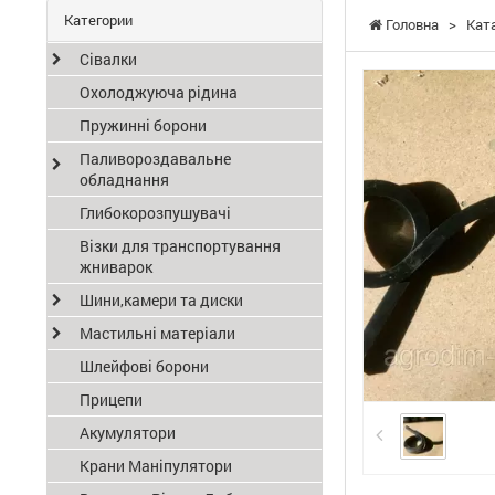
Категории
Головна
>
Кат
Сівалки
Охолоджуюча рідина
Пружинні борони
Паливороздавальне
обладнання
Глибокорозпушувачі
Візки для транспортування
жниварок
Шини,камери та диски
Мастильні матеріали
Шлейфові борони
Прицепи
Акумулятори
Крани Маніпулятори