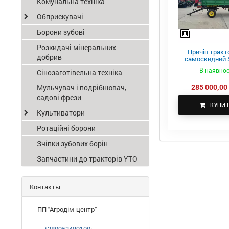
Комунальна техніка
Обприскувачі
Борони зубові
Розкидачі мінеральних
Причіп тракт
добрив
самоскидний S
ПТС-4
В наявнос
Сінозаготівельна техніка
285 000,00 
Мульчувач і подрібнювач,
садові фрези
КУПИ
Культиватори
Ротаційні борони
Зчіпки зубових борін
Запчастини до тракторів YTO
Контакты
ПП "Агродім-центр"