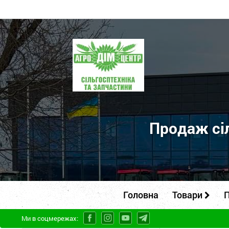
ПП
"Агродім-
центр"
-
продаж
сільськогосподарської
Продаж сіл
техніки
та
запчастин
Головна
Товари
П
Ми в соцмережах: