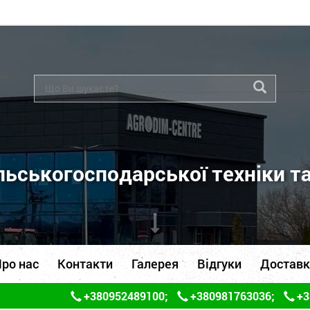
ьськогосподарської техніки т
ро нас
Контакти
Галерея
Відгуки
Доставк
+380952489100
;
+380981763036
;
+3