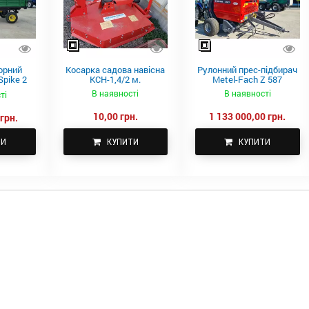
орний
Косарка садова навісна
Рулонний прес-підбирач
pike 2
КСН-1,4/2 м.
Metel-Fach Z 587
В наявності
В наявності
ті
10,00 грн.
1 133 000,00 грн.
грн.
ТИ
КУПИТИ
КУПИТИ