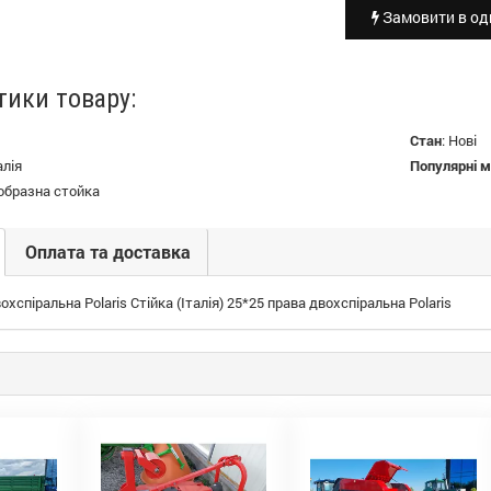
Замовити в оди
тики товару:
Стан
:
Нові
алія
Популярні м
образна стойка
Оплата та доставка
охспіральна Polaris Стійка (Італія) 25*25 права двохспіральна Polaris