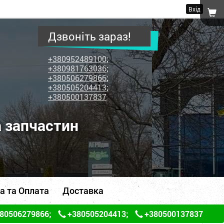
Вхід
Дзвоніть зараз!
+380952489100
;
+380981763036
;
+380506279866
;
+380505204413
;
+380500137837
а запчастин
а та Оплата
Доставка
80506279866
;
+380505204413
;
+380500137837