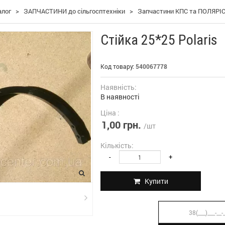
алог
>
ЗАПЧАСТИНИ до сільгосптехніки
>
Запчастини КПС та ПОЛЯРІ
Стійка 25*25 Polaris
Код товару:
540067778
Наявність:
В наявності
Ціна :
1,00 грн.
/шт
Кількість:
-
+
Купити