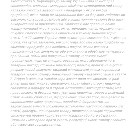
якості стаття 9. Відповідно до закону України «про захист прав
споживачів»: споживач має право обміняти непродовольчий товар
належної якості на аналогічний у продавця, у якого він був
придбаний, якщо товар не задовольнив його за формою, габаритами,
фасоном, кольором, розміром або з інших причин не може бути ним
використаний за призначенням. Споживач має право на обмін
товару належної якості протягом чотирнадцяти днів, не рахуючи дня
покупки. споживач (термін вживається в такому значенні згідно
статті 1. п.22 закону України «про захист прав споживачів») – фізична
особа, яка купує, замовляє, використовує або має намір придбати чи
замовити продукцію для особистих потреб, не пов’язаних з
підприємницькою діяльністю або виконанням обов’язків найманого
працівника. обмін або повернення товару належної якості
провадиться: якщо не використовувався; якщо збережено його
товарний вигляд, споживчі властивості, пломби, ярлики; на підставі
розрахунковий документ, виданий споживачеві разом з проданим
товаром. умови обміну / повернення товару неналежної якості стаття
8. Згідно із законом України «про захист прав споживачів»: в разі
виявлення протягом встановленого гарантійного строку недоліків
споживач, в порядку та в строки, встановлені законодавством, має
право вимагати безоплатного усунення недоліків товару в розумний
строк. вимоги споживача, передбачених цією статтею, не підлягають
задоволенню, якщо продавець, виробник (підприємство, що
задовольняє вимоги споживача, встановлені частиною першою цієї
статті) доведуть, що недоліки товару виникли внаслідок порушення
споживачем правил користування товаром або його зберігання.
Споживач має право брати участь у перевірці якості товару особисто
або через свого представника.