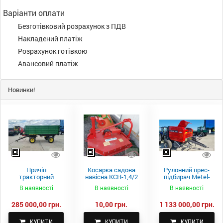
Варіанти оплати
Безготівковий розрахунок з ПДВ
Накладений платіж
Розрахунок готівкою
Авансовий платіж
Новинки!
Причіп
Косарка садова
Рулонний прес-
тракторний
навісна КСН-1,4/2
підбирач Metel-
самоскидний
м.
Fach Z 587
В наявності
В наявності
В наявності
Spike 2 ПТС-4
285 000,00 грн.
10,00 грн.
1 133 000,00 грн.
КУПИТИ
КУПИТИ
КУПИТИ