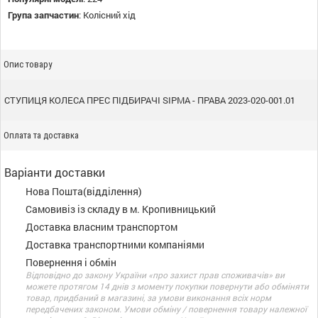
Група запчастин
:
Колісний хід
Опис товару
СТУПИЦЯ КОЛЕСА ПРЕС ПІДБИРАЧІ SIPMA - ПРАВА 2023-020-001.01
Оплата та доставка
Варіанти доставки
Нова Пошта(відділення)
Самовивіз із складу в м. Кропивницький
Доставка власним транспортом
Доставка транспортними компаніями
Повернення і обмін
Відповідно до закону України «про захист прав споживачів» ви
можете протягом 14 днів з моменту покупки повернути або обміняти
товар, придбаний в магазині, за умови виконання всіх норм
передбачених законом. Умови обміну / повернення товару належної