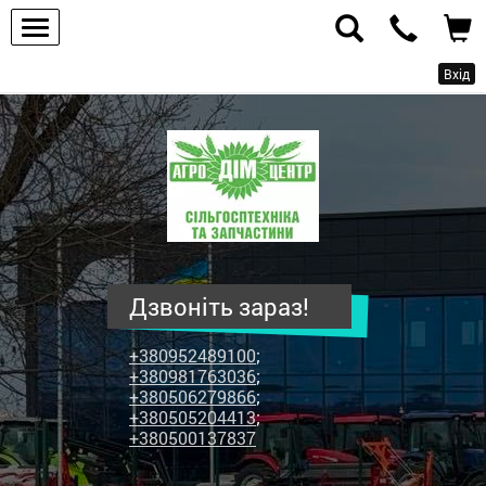
Вхід
ПП
"Агродім-
центр"
-
продаж
сільськогосподарської
техніки
Дзвоніть зараз!
та
запчастин
+380952489100
;
+380981763036
;
+380506279866
;
+380505204413
;
+380500137837