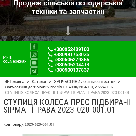
Продаж сільськогосподарської
техніки та запчастин
+380952489100
;
+380981763036
;
Ми в
+380506279866
;
соцмережах:
+380505204413
;
+380500137837
Головна
>
Каталог
>
ЗАПЧАСТИНИ до сільгосптехніки
>
Запчастини до тюкових пресів PK-4000/PK-4010, Z-224/1
>
СТУПИЦЯ КОЛЕСА ПРЕС ПІДБИРАЧІ SIPMA - ПРАВА 2023-020-001.01
СТУПИЦЯ КОЛЕСА ПРЕС ПІДБИРАЧІ
SIPMA - ПРАВА 2023-020-001.01
Код товару:
2023-020-001.01