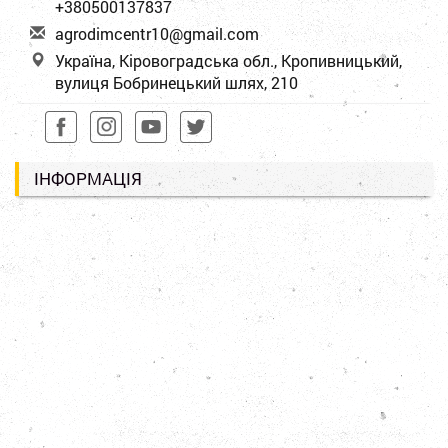
+380500137837
a
gro
dim
cen
tr1
0@g
mai
l.c
om
Україна, Кіровоградська обл., Кропивницький,
вулиця Бобринецький шлях, 210
ІНФОРМАЦІЯ