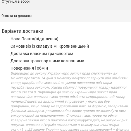
Ступиця в зборі
Оплата та доставка
Варіанти доставки
Нова Пошта(відділення)
Самовивіз із складу в м. Кропивницький
Доставка власним транспортом
Доставка транспортними компаніями
Повернення і обмін
Відповідно до закону України «про захист прав споживачів» ви
можете протягом 14 днів з моменту покупки повернути або обміняти
товар, придбаний в магазині, за умови виконання всіх норм
передбачених законом. Умови обміну / повернення товару належної
якості стаття 9. Відповідно до закону України «про захист прав
споживачів»: споживач має право обміняти непродовольчий товар
належної якості на аналогічний у продавця, у якого він був
придбаний, якщо товар не задовольнив його за формою, габаритами,
фасоном, кольором, розміром або з інших причин не може бути ним
використаний за призначенням. Споживач має право на обмін
товару належної якості протягом чотирнадцяти днів, не рахуючи дня
покупки. споживач (термін вживається в такому значенні згідно
статті 1. п.22 закону України «про захист прав споживачів») – фізична