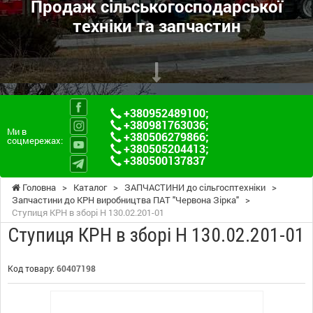
Продаж сільськогосподарської
техніки та запчастин
+380952489100
;
+380981763036
;
Ми в
+380506279866
;
соцмережах:
+380505204413
;
+380500137837
Головна
>
Каталог
>
ЗАПЧАСТИНИ до сільгосптехніки
>
Запчастини до КРН виробництва ПАТ "Червона Зірка"
>
Ступиця КРН в зборі Н 130.02.201-01
Ступиця КРН в зборі Н 130.02.201-01
Код товару:
60407198