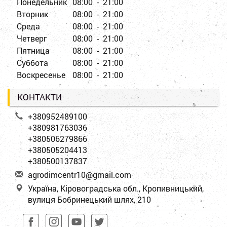
Понедельник
08:00 - 21:00
Вторник
08:00 - 21:00
Среда
08:00 - 21:00
Четверг
08:00 - 21:00
Пятница
08:00 - 21:00
Суббота
08:00 - 21:00
Воскресенье
08:00 - 21:00
КОНТАКТИ
+380952489100
+380981763036
+380506279866
+380505204413
+380500137837
a
gro
dim
cen
tr1
0@g
mai
l.c
om
Україна, Кіровоградська обл., Кропивницький,
вулиця Бобринецький шлях, 210