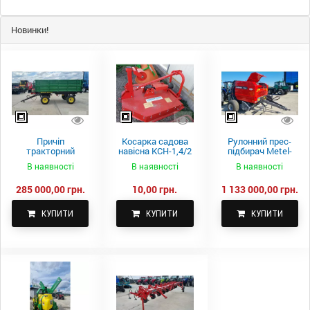
Новинки!
Причіп
Косарка садова
Рулонний прес-
тракторний
навісна КСН-1,4/2
підбирач Metel-
самоскидний
м.
Fach Z 587
В наявності
В наявності
В наявності
Spike 2 ПТС-4
285 000,00 грн.
10,00 грн.
1 133 000,00 грн.
КУПИТИ
КУПИТИ
КУПИТИ