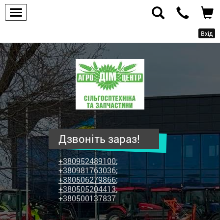
Вхід
ПП
"Агродім-
центр"
-
продаж
сільськогосподарської
техніки
Дзвоніть зараз!
та
запчастин
+380952489100
;
+380981763036
;
+380506279866
;
+380505204413
;
+380500137837