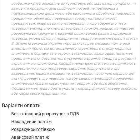
особа, яка купує, замовляє, використовує або має намір придбати чи
замовити продукцію для особистих потреб, не пов’язаних з
підприємницькою діяльністю або виконанням обов’язків найманого
працівника. обмін або повернення товару належної якості
провадиться: якщо не використовувався; якщо збережено його
товарний вигляд, споживчі властивості, пломби, ярлики; на підставі
розрахунковий документ, виданий споживачеві разом з проданим
товаром. умови обміну / повернення товару неналежної якості стаття
8. Згідно із законом України «про захист прав споживачів»: в разі
виявлення протягом встановленого гарантійного строку недоліків
споживач, в порядку та в строки, встановлені законодавством, має
право вимагати безоплатного усунення недоліків товару в розумний
строк. вимоги споживача, передбачених цією статтею, не підлягають
задоволенню, якщо продавець, виробник (підприємство, що
задовольняє вимоги споживача, встановлені частиною першою цієї
статті) доведуть, що недоліки товару виникли внаслідок порушення
споживачем правил користування товаром або його зберігання.
Споживач має право брати участь у перевірці якості товару особисто
або через свого представника.
Варіанти оплати
Безготівковий розрахунок з ПДВ
Накладений платіж
Розрахунок готівкою
Авансовий платіж