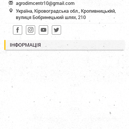
a
gro
dim
cen
tr1
0@g
mai
l.c
om
Україна, Кіровоградська обл., Кропивницький,
вулиця Бобринецький шлях, 210
ІНФОРМАЦІЯ