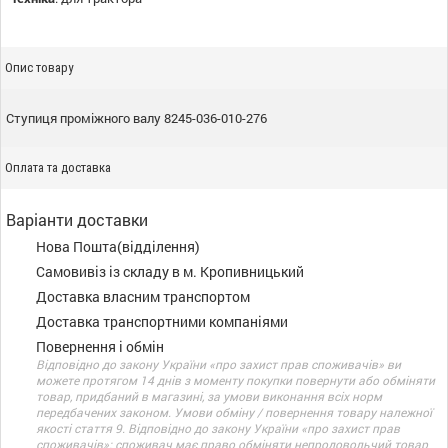
Опис товару
Ступиця проміжного валу 8245-036-010-276
Оплата та доставка
Варіанти доставки
Нова Пошта(відділення)
Самовивіз із складу в м. Кропивницький
Доставка власним транспортом
Доставка транспортними компаніями
Повернення і обмін
Відповідно до закону України «про захист прав споживачів» ви
можете протягом 14 днів з моменту покупки повернути або обміняти
товар, придбаний в магазині, за умови виконання всіх норм
передбачених законом. Умови обміну / повернення товару належної
якості стаття 9. Відповідно до закону України «про захист прав
споживачів»: споживач має право обміняти непродовольчий товар