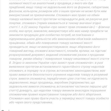
належної якості на аналогічний у продавця, у якого він був
придбаний, якщо товар не задовольнив його за формою, габаритами,
фасоном, кольором, розміром або з інших причин не може бути ним
використаний за призначенням. Споживач має право на обмін
товару належної якості протягом чотирнадцяти днів, не рахуючи дня
покупки. споживач (термін вживається в такому значенні згідно
статті 1. п.22 закону України «про захист прав споживачів») – фізична
особа, яка купує, замовляє, використовує або має намір придбати чи
замовити продукцію для особистих потреб, не пов’язаних з
підприємницькою діяльністю або виконанням обов’язків найманого
працівника. обмін або повернення товару належної якості
провадиться: якщо не використовувався; якщо збережено його
товарний вигляд, споживчі властивості, пломби, ярлики; на підставі
розрахунковий документ, виданий споживачеві разом з проданим
товаром. умови обміну / повернення товару неналежної якості стаття
8. Згідно із законом України «про захист прав споживачів»: в разі
виявлення протягом встановленого гарантійного строку недоліків
споживач, в порядку та в строки, встановлені законодавством, має
право вимагати безоплатного усунення недоліків товару в розумний
строк. вимоги споживача, передбачених цією статтею, не підлягають
задоволенню, якщо продавець, виробник (підприємство, що
задовольняє вимоги споживача, встановлені частиною першою цієї
статті) доведуть, що недоліки товару виникли внаслідок порушення
споживачем правил користування товаром або його зберігання.
Споживач має право брати участь у перевірці якості товару особисто
або через свого представника.