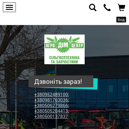
Вхід
ПП
"Агродім-
центр"
-
продаж
сільськогосподарської
техніки
Дзвоніть зараз!
та
запчастин
+380952489100
;
+380981763036
;
+380506279866
;
+380505204413
;
+380500137837