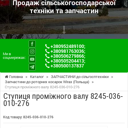
Продаж сільськогосподарської
техніки та запчастин
+380952489100
;
+380981763036
;
Ми в
+380506279866
;
соцмережах:
+380505204413
;
+380500137837
Головна
>
Каталог
>
ЗАПЧАСТИНИ до сільгосптехніки
>
Запчастини до роторних косарок Wirax (Польща)
>
Ступиця проміжного валу 8245-036-010-276
Ступиця проміжного валу 8245-036-
010-276
Код товару:
8245-036-010-276