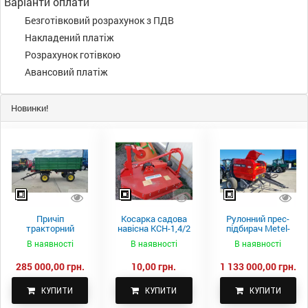
Варіанти оплати
Безготівковий розрахунок з ПДВ
Накладений платіж
Розрахунок готівкою
Авансовий платіж
Новинки!
Причіп
Косарка садова
Рулонний прес-
тракторний
навісна КСН-1,4/2
підбирач Metel-
самоскидний
м.
Fach Z 587
В наявності
В наявності
В наявності
Spike 2 ПТС-4
285 000,00 грн.
10,00 грн.
1 133 000,00 грн.
КУПИТИ
КУПИТИ
КУПИТИ