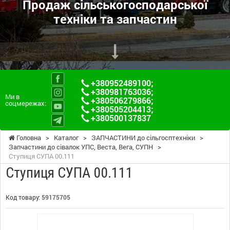
Продаж сільськогосподарської
техніки та запчастин
+380952489100
;
+380981763036
;
Ми в
+380506279866
;
соцмережах:
+380505204413
;
+380500137837
Головна
>
Каталог
>
ЗАПЧАСТИНИ до сільгосптехніки
>
Запчастини до сівалок УПС, Веста, Вега, СУПН
>
Ступиця СУПА 00.111
Ступиця СУПА 00.111
Код товару:
59175705