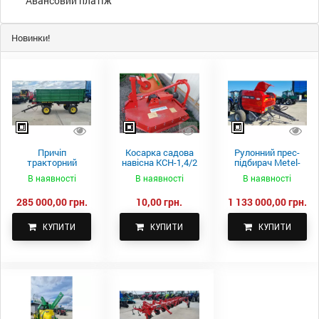
Авансовий платіж
Новинки!
Причіп
Косарка садова
Рулонний прес-
тракторний
навісна КСН-1,4/2
підбирач Metel-
самоскидний
м.
Fach Z 587
В наявності
В наявності
В наявності
Spike 2 ПТС-4
285 000,00 грн.
10,00 грн.
1 133 000,00 грн.
КУПИТИ
КУПИТИ
КУПИТИ