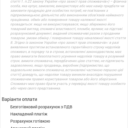
статті 1. п.22 закону України «про захист прав споживачів») – фізична
особа, яка купує, замовляє, використовує або має намір придбати чи
замовити продукцію для особистих потреб, не пов’язаних з
підприємницькою діяльністю або виконанням обов’язків найманого
працівника. обмін або повернення товару належної якості
провадиться: якщо не використовувався; якщо збережено його
товарний вигляд, споживчі властивості, пломби, ярлики; на підставі
розрахунковий документ, виданий споживачеві разом з проданим
товаром. умови обміну / повернення товару неналежної якості стаття
8. Згідно із законом України «про захист прав споживачів»: в разі
виявлення протягом встановленого гарантійного строку недоліків
споживач, в порядку та в строки, встановлені законодавством, має
право вимагати безоплатного усунення недоліків товару в розумний
строк. вимоги споживача, передбачених цією статтею, не підлягають
задоволенню, якщо продавець, виробник (підприємство, що
задовольняє вимоги споживача, встановлені частиною першою цієї
статті) доведуть, що недоліки товару виникли внаслідок порушення
споживачем правил користування товаром або його зберігання.
Споживач має право брати участь у перевірці якості товару особисто
або через свого представника.
Варіанти оплати
Безготівковий розрахунок з ПДВ
Накладений платіж
Розрахунок готівкою