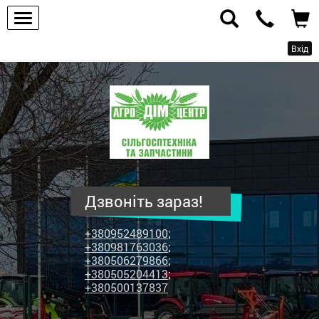
Вхід
ПП
"Агродім-
центр"
-
продаж
сільськогосподарської
техніки
Дзвоніть зараз!
та
запчастин
+380952489100
;
+380981763036
;
+380506279866
;
+380505204413
;
+380500137837