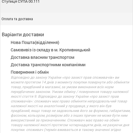
Ступиця СУПА 00.111
Оплата та доставка
Варіанти доставки
Нова Пошта(відділення)
Самовивіз із складу в м. Кропивницький
Доставка власним транспортом
Доставка транспортними компаніями
Повернення і обмін
Відповідно до закону України «про захист прав споживачів» ви
можете протягом 14 днів з моменту покупки повернути або обміняти
товар, придбаний в магазині, за умови виконання всіх норм
передбачених законом. Умови обміну / повернення товару належної
якості стаття 9. Відповідно до закону України «про захист прав
споживачів»: споживач має право обміняти непродовольчий товар
належної якості на аналогічний у продавця, у якого він був
придбаний, якщо товар не задовольнив його за формою, габаритами,
фасоном, кольором, розміром або з інших причин не може бути ним
використаний за призначенням. Споживач має право на обмін
товару належної якості протягом чотирнадцяти днів, не рахуючи дня
покупки. споживач (термін вживається в такому значенні згідно