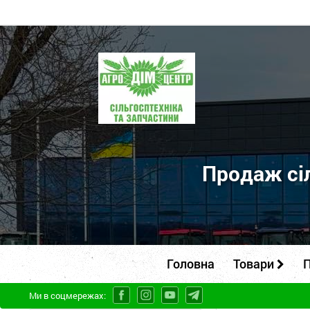
ПП
"Агродім-
центр"
-
продаж
сільськогосподарської
Продаж сіл
техніки
та
запчастин
Головна
Товари
П
Ми в соцмережах: