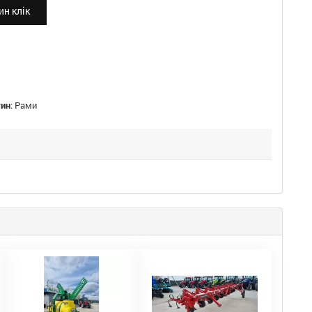
н клік
тин
:
Рами