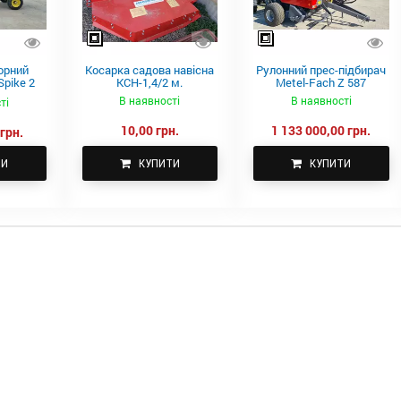
орний
Косарка садова навісна
Рулонний прес-підбирач
pike 2
КСН-1,4/2 м.
Metel-Fach Z 587
В наявності
В наявності
ті
10,00 грн.
1 133 000,00 грн.
грн.
ТИ
КУПИТИ
КУПИТИ