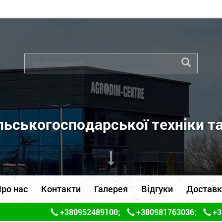
ьськогосподарської техніки т
ро нас
Контакти
Галерея
Відгуки
Доставк
+380952489100
;
+380981763036
;
+3