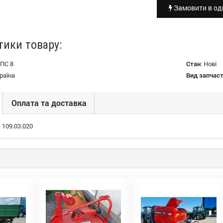
Замовити в оди
тики товару:
ПС 8
Стан
:
Нові
раїна
Вид запчас
Оплата та доставка
 109.03.020