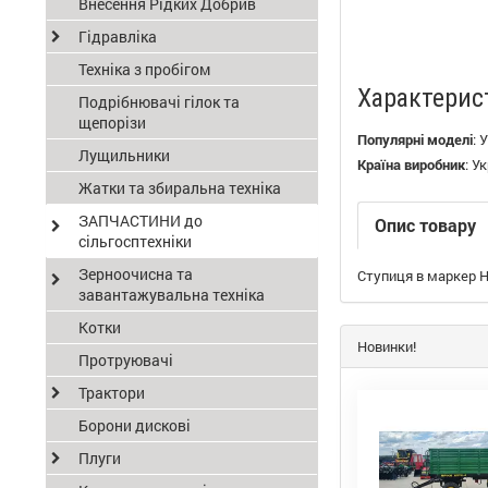
Внесення Рідких Добрив
Гідравліка
Техніка з пробігом
Характерис
Подрібнювачі гілок та
щепорізи
Популярні моделі
:
У
Лущильники
Країна виробник
:
Ук
Жатки та збиральна техніка
ЗАПЧАСТИНИ до
Опис товару
сільгосптехніки
Зерноочисна та
Ступиця в маркер Н
завантажувальна техніка
Котки
Новинки!
Протруювачі
Трактори
Борони дискові
Плуги