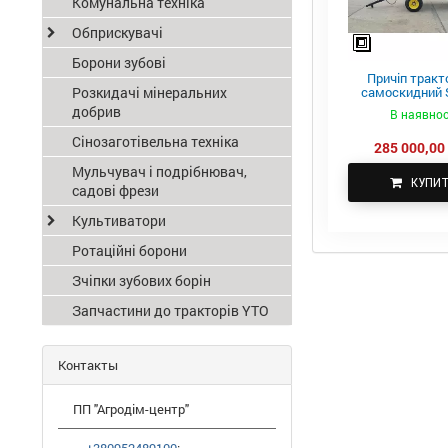
Комунальна техніка
Обприскувачі
Борони зубові
Причіп тракт
Розкидачі мінеральних
самоскидний S
ПТС-4
добрив
В наявнос
Сінозаготівельна техніка
285 000,00 
Мульчувач і подрібнювач,
КУПИ
садові фрези
Культиватори
Ротаційні борони
Зчіпки зубових борін
Запчастини до тракторів YTO
Контакты
ПП "Агродім-центр"