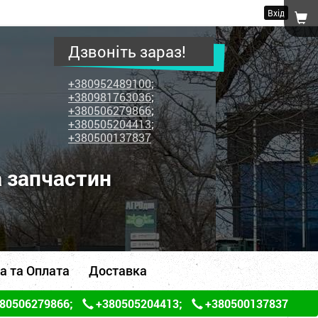
Вхід
Дзвоніть зараз!
+380952489100
;
+380981763036
;
+380506279866
;
+380505204413
;
+380500137837
а запчастин
а та Оплата
Доставка
80506279866
;
+380505204413
;
+380500137837