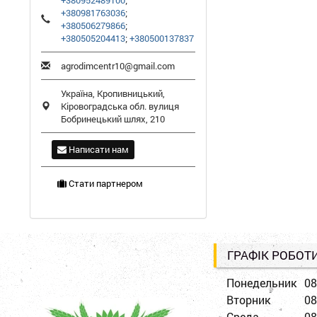
+380952489100
;
+380981763036
;
+380506279866
;
+380505204413
;
+380500137837
agrodimcentr10@gmail.com
Україна,
Кропивницький
,
Кіровоградська обл.
вулиця
Бобринецький шлях, 210
Написати нам
Стати партнером
ГРАФІК РОБОТ
Понедельник
08
Вторник
08
Среда
08