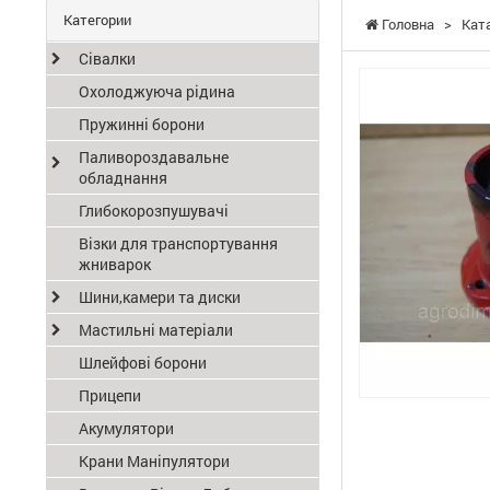
Категории
Головна
>
Кат
Сівалки
Охолоджуюча рідина
Пружинні борони
Паливороздавальне
обладнання
Глибокорозпушувачі
Візки для транспортування
жниварок
Шини,камери та диски
Мастильні матеріали
Шлейфові борони
Прицепи
Акумулятори
Крани Маніпулятори