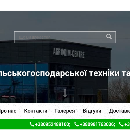
ьськогосподарської техніки т
ро нас
Контакти
Галерея
Відгуки
Доставк
+380952489100
;
+380981763036
;
+3