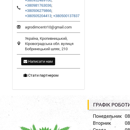
+380952489100
;
+380981763036
;
+380506279866
;
+380505204413
;
+380500137837
agrodimcentr10@gmail.com
Україна,
Кропивницький
,
Кіровоградська обл.
вулиця
Бобринецький шлях, 210
Написати нам
Стати партнером
ГРАФІК РОБОТ
Понедельник
08
Вторник
08
Среда
08