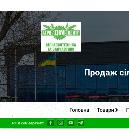
ПП
"Агродім-
центр"
-
продаж
сільськогосподарської
Продаж сіл
техніки
та
запчастин
Головна
Товари
П
Ми в соцмережах: