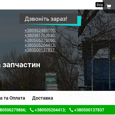
Вхід
Дзвоніть зараз!
+380952489100
;
+380981763036
;
+380506279866
;
+380505204413
;
+380500137837
а запчастин
а та Оплата
Доставка
80506279866
;
+380505204413
;
+380500137837