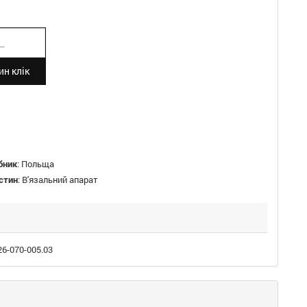
н клік
бник
:
Польща
стин
:
В'язальний апарат
26-070-005.03