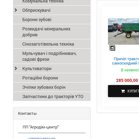
Комунальна техніка
Обприскувачі
Борони зубові
Розкидачі мінеральних
добрив
Сінозаготівельна техніка
Мульчувач і подрібнювач,
Причіп тракт
садові фрези
самоскидний S
ПТС-4
Культиватори
В наявнос
Ротаційні борони
285 000,00 
Зчіпки зубових борін
КУПИ
Запчастини до тракторів YTO
Контакты
ПП "Агродім-центр"