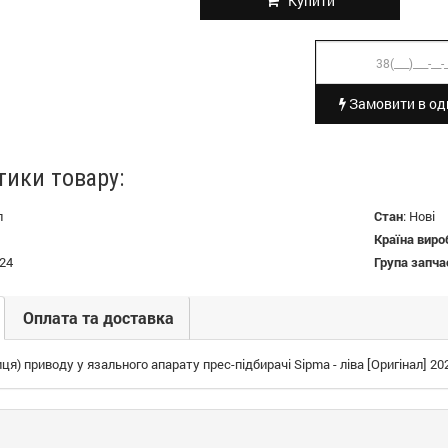
Купити
Замовити в оди
тики товару:
л
Стан
:
Нові
Країна виро
24
Група запча
Оплата та доставка
иця) приводу у язального апарату прес-підбирачі Sipma - ліва [Оригінал] 20