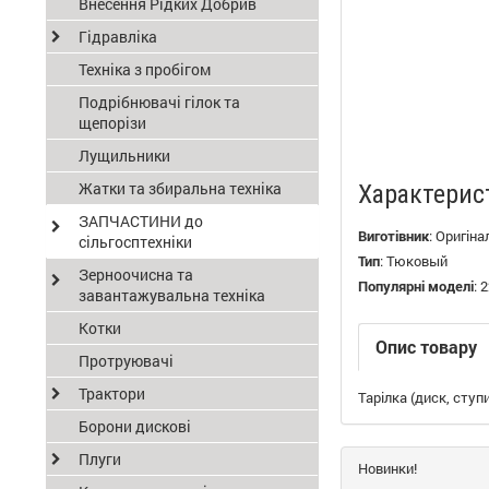
Внесення Рідких Добрив
Гідравліка
Техніка з пробігом
Подрібнювачі гілок та
щепорізи
Лущильники
Жатки та збиральна техніка
Характерис
ЗАПЧАСТИНИ до
Виготівник
:
Оригіна
сільгосптехніки
Тип
:
Тюковый
Зерноочисна та
Популярні моделі
:
2
завантажувальна техніка
Котки
Опис товару
Протруювачі
Трактори
Тарілка (диск, ступ
Борони дискові
Плуги
Новинки!