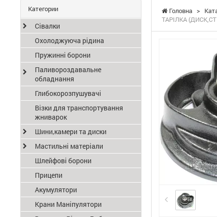
Категории
Головна
>
Кат
ТАРІЛКА (ДИСК,СТ
Сівалки
Охолоджуюча рідина
Пружинні борони
Паливороздавальне
обладнання
Глибокорозпушувачі
Візки для транспортування
жниварок
Шини,камери та диски
Мастильні матеріали
Шлейфові борони
Прицепи
Акумулятори
Крани Маніпулятори