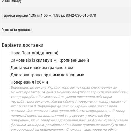
Опис товару
Тарілка верхня 1,35 м,1,65 м, 1,85 м, 8042-036-010-378
Оплата та доставка
Варіанти доставки
Нова Пошта(відділення)
Самовивіз із складу в м. Кропивницький
Доставка власним транспортом
Доставка транспортними компаніями
Повернення і обмін
Відповідно до закону України «про захист прав споживачів» ви
можете протягом 14 днів з моменту покупки повернути або обміняти
товар, придбаний в магазині, за умови виконання всіх норм
передбачених законом. Умови обміну / повернення товару належної
якості стаття 9. Відповідно до закону України «про захист прав
споживачів»: споживач має право обміняти непродовольчий товар
належної якості на аналогічний у продавця, у якого він був
придбаний, якщо товар не задовольнив його за формою, габаритами,
фасоном, кольором, розміром або з інших причин не може бути ним
використаний за призначенням. Споживач має право на обмін