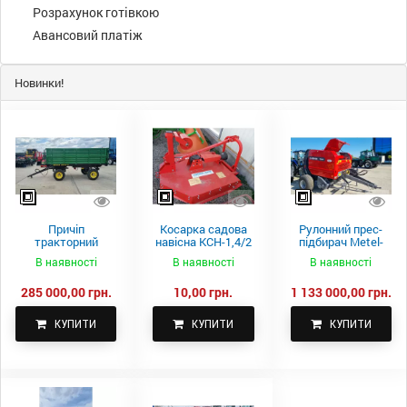
Розрахунок готівкою
Авансовий платіж
Новинки!
Причіп
Косарка садова
Рулонний прес-
тракторний
навісна КСН-1,4/2
підбирач Metel-
самоскидний
м.
Fach Z 587
В наявності
В наявності
В наявності
Spike 2 ПТС-4
285 000,00 грн.
10,00 грн.
1 133 000,00 грн.
КУПИТИ
КУПИТИ
КУПИТИ