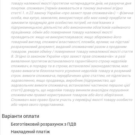
товару належної якості протягом чотирнадцяти днів, не рахуючи дня
покупки. споживач (термін вживається в такому значенні згідно
статті 1. п.22 закону України «про захист прав споживачів») – фізична
особа, яка купує, замовляє, використовує або має намір придбати чи
замовити продукцію для особистих потреб, не пов’язаних з
підприємницькою діяльністю або виконанням обов’язків найманого
працівника. обмін або повернення товару належної якості
провадиться: якщо не використовувався; якщо збережено його
товарний вигляд, споживчі властивості, пломби, ярлики; на підставі
розрахунковий документ, виданий споживачеві разом з проданим
товаром. умови обміну / повернення товару неналежної якості стаття
8. Згідно із законом України «про захист прав споживачів»: в разі
виявлення протягом встановленого гарантійного строку недоліків
споживач, в порядку та в строки, встановлені законодавством, має
право вимагати безоплатного усунення недоліків товару в розумний
строк. вимоги споживача, передбачених цією статтею, не підлягають
задоволенню, якщо продавець, виробник (підприємство, що
задовольняє вимоги споживача, встановлені частиною першою цієї
статті) доведуть, що недоліки товару виникли внаслідок порушення
споживачем правил користування товаром або його зберігання.
Споживач має право брати участь у перевірці якості товару особисто
або через свого представника.
Варіанти оплати
Безготівковий розрахунок з ПДВ
Накладений платіж