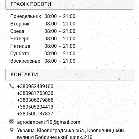
ГРАФІК РОБОТИ
Понедельник
08:00 - 21:00
Вторник
08:00 - 21:00
Среда
08:00 - 21:00
Четверг
08:00 - 21:00
Пятница
08:00 - 21:00
Суббота
08:00 - 21:00
Воскресенье
08:00 - 21:00
КОНТАКТИ
+380952489100
+380981763036
+380506279866
+380505204413
+380500137837
a
gro
dim
cen
tr1
0@g
mai
l.c
om
Україна, Кіровоградська обл., Кропивницький,
вулиця Бобринецький шлях, 210