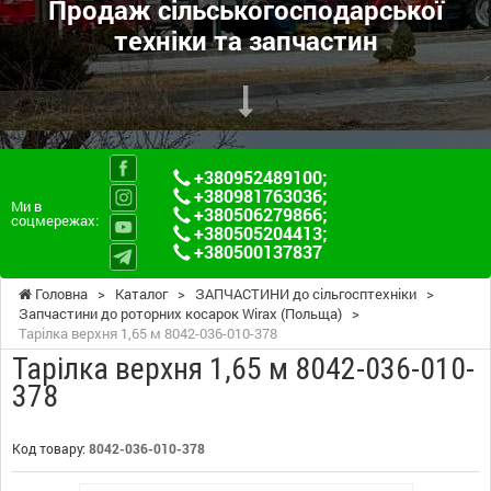
Продаж сільськогосподарської
техніки та запчастин
+380952489100
;
+380981763036
;
Ми в
+380506279866
;
соцмережах:
+380505204413
;
+380500137837
Головна
>
Каталог
>
ЗАПЧАСТИНИ до сільгосптехніки
>
Запчастини до роторних косарок Wirax (Польща)
>
Тарілка верхня 1,65 м 8042-036-010-378
Тарілка верхня 1,65 м 8042-036-010-
378
Код товару:
8042-036-010-378