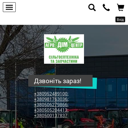
Вхід
ПП
"Агродім-
центр"
-
продаж
сільськогосподарської
техніки
Дзвоніть зараз!
та
запчастин
+380952489100
;
+380981763036
;
+380506279866
;
+380505204413
;
+380500137837