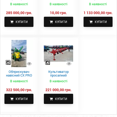
самоскидний
м.
Fach Z 587
В наявності
В наявності
В наявності
Spike 2 ПТС-4
285 000,00 грн.
10,00 грн.
1 133 000,00 грн.
КУПИТИ
КУПИТИ
КУПИТИ
Обприскувач
Культиватор
навісний CX PRO
просапний
1000-15
КПН-5,6-05
В наявності
В наявності
322 500,00 грн.
221 000,00 грн.
КУПИТИ
КУПИТИ