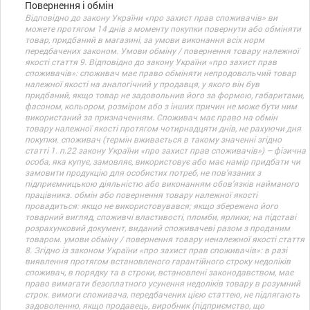
Повернення і обмін
Відповідно до закону України «про захист прав споживачів» ви
можете протягом 14 днів з моменту покупки повернути або обміняти
товар, придбаний в магазині, за умови виконання всіх норм
передбачених законом. Умови обміну / повернення товару належної
якості стаття 9. Відповідно до закону України «про захист прав
споживачів»: споживач має право обміняти непродовольчий товар
належної якості на аналогічний у продавця, у якого він був
придбаний, якщо товар не задовольнив його за формою, габаритами,
фасоном, кольором, розміром або з інших причин не може бути ним
використаний за призначенням. Споживач має право на обмін
товару належної якості протягом чотирнадцяти днів, не рахуючи дня
покупки. споживач (термін вживається в такому значенні згідно
статті 1. п.22 закону України «про захист прав споживачів») – фізична
особа, яка купує, замовляє, використовує або має намір придбати чи
замовити продукцію для особистих потреб, не пов’язаних з
підприємницькою діяльністю або виконанням обов’язків найманого
працівника. обмін або повернення товару належної якості
провадиться: якщо не використовувався; якщо збережено його
товарний вигляд, споживчі властивості, пломби, ярлики; на підставі
розрахунковий документ, виданий споживачеві разом з проданим
товаром. умови обміну / повернення товару неналежної якості стаття
8. Згідно із законом України «про захист прав споживачів»: в разі
виявлення протягом встановленого гарантійного строку недоліків
споживач, в порядку та в строки, встановлені законодавством, має
право вимагати безоплатного усунення недоліків товару в розумний
строк. вимоги споживача, передбачених цією статтею, не підлягають
задоволенню, якщо продавець, виробник (підприємство, що