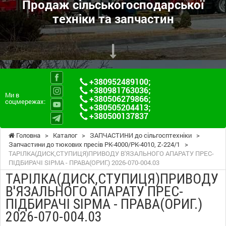
Продаж сільськогосподарської
техніки та запчастин
+380952489100
;
+380981763036
;
Ми в
+380506279866
;
соцмережах:
+380505204413
;
+380500137837
Головна
>
Каталог
>
ЗАПЧАСТИНИ до сільгосптехніки
>
Запчастини до тюкових пресів PK-4000/PK-4010, Z-224/1
>
ТАРІЛКА(ДИСК,СТУПИЦЯ)ПРИВОДУ В'ЯЗАЛЬНОГО АПАРАТУ ПРЕС-
ПІДБИРАЧІ SIPMA - ПРАВА(ОРИГ.) 2026-070-004.03
ТАРІЛКА(ДИСК,СТУПИЦЯ)ПРИВОДУ
В'ЯЗАЛЬНОГО АПАРАТУ ПРЕС-
ПІДБИРАЧІ SIPMA - ПРАВА(ОРИГ.)
2026-070-004.03