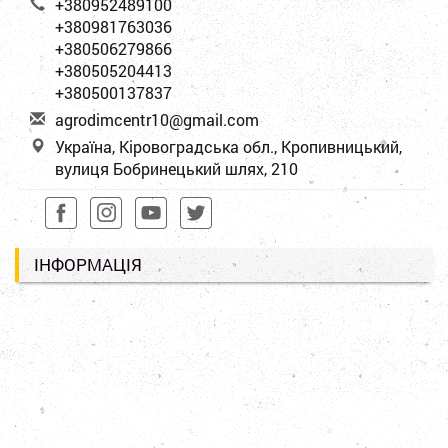
+380952489100
+380981763036
+380506279866
+380505204413
+380500137837
a
gro
dim
cen
tr1
0@g
mai
l.c
om
Україна, Кіровоградська обл., Кропивницький,
вулиця Бобринецький шлях, 210
ІНФОРМАЦІЯ