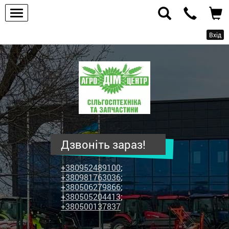
Вхід
ПП
"Агродім-
центр"
-
продаж
сільськогосподарської
техніки
Дзвоніть зараз!
та
запчастин
+380952489100
;
+380981763036
;
+380506279866
;
+380505204413
;
+380500137837