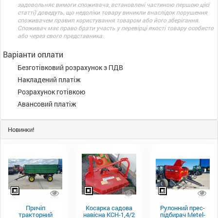
задовольняє вимоги споживача, встановлені частиною першою цієї
статті) доведуть, що недоліки товару виникли внаслідок порушення
споживачем правил користування товаром або його зберігання.
Споживач має право брати участь у перевірці якості товару особисто
або через свого представника.
Варіанти оплати
Безготівковий розрахунок з ПДВ
Накладений платіж
Розрахунок готівкою
Авансовий платіж
Новинки!
Причіп
Косарка садова
Рулонний прес-
тракторний
навісна КСН-1,4/2
підбирач Metel-