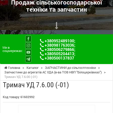
Продаж сільськогосподарської
техніки та запчастин
+380952489100
;
+380981763036
;
Ми в
+380506279866
;
соцмережах:
+380505204413
;
+380500137837
Головна
>
Каталог
>
ЗАПЧАСТИНИ до сільгосптехніки
>
Запчастини до агрегатів АГ, УДА (в-ва ТОВ НВП "Білоцерківмаз")
>
Тримач УД 7.6.00 (-01)
Тримач УД 7.6.00 (-01)
Код товару:
61602992