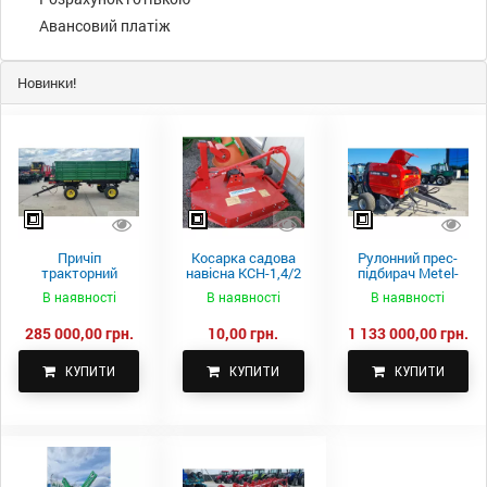
Авансовий платіж
Новинки!
Причіп
Косарка садова
Рулонний прес-
тракторний
навісна КСН-1,4/2
підбирач Metel-
самоскидний
м.
Fach Z 587
В наявності
В наявності
В наявності
Spike 2 ПТС-4
285 000,00 грн.
10,00 грн.
1 133 000,00 грн.
КУПИТИ
КУПИТИ
КУПИТИ