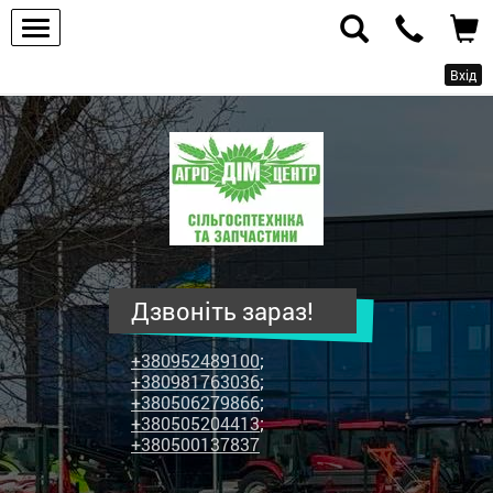
Вхід
ПП
"Агродім-
центр"
-
продаж
сільськогосподарської
техніки
Дзвоніть зараз!
та
запчастин
+380952489100
;
+380981763036
;
+380506279866
;
+380505204413
;
+380500137837