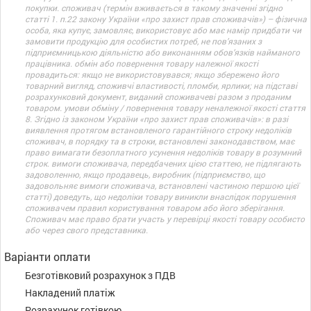
покупки. споживач (термін вживається в такому значенні згідно
статті 1. п.22 закону України «про захист прав споживачів») – фізична
особа, яка купує, замовляє, використовує або має намір придбати чи
замовити продукцію для особистих потреб, не пов’язаних з
підприємницькою діяльністю або виконанням обов’язків найманого
працівника. обмін або повернення товару належної якості
провадиться: якщо не використовувався; якщо збережено його
товарний вигляд, споживчі властивості, пломби, ярлики; на підставі
розрахунковий документ, виданий споживачеві разом з проданим
товаром. умови обміну / повернення товару неналежної якості стаття
8. Згідно із законом України «про захист прав споживачів»: в разі
виявлення протягом встановленого гарантійного строку недоліків
споживач, в порядку та в строки, встановлені законодавством, має
право вимагати безоплатного усунення недоліків товару в розумний
строк. вимоги споживача, передбачених цією статтею, не підлягають
задоволенню, якщо продавець, виробник (підприємство, що
задовольняє вимоги споживача, встановлені частиною першою цієї
статті) доведуть, що недоліки товару виникли внаслідок порушення
споживачем правил користування товаром або його зберігання.
Споживач має право брати участь у перевірці якості товару особисто
або через свого представника.
Варіанти оплати
Безготівковий розрахунок з ПДВ
Накладений платіж
Розрахунок готівкою