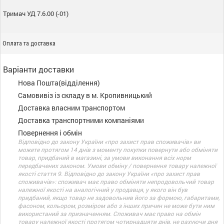
Тримач УД 7.6.00 (-01)
Оплата та доставка
Варіанти доставки
Нова Пошта(відділення)
Самовивіз із складу в м. Кропивницький
Доставка власним транспортом
Доставка транспортними компаніями
Повернення і обмін
Відповідно до закону України «про захист прав споживачів» ви
можете протягом 14 днів з моменту покупки повернути або обміняти
товар, придбаний в магазині, за умови виконання всіх норм
передбачених законом. Умови обміну / повернення товару належної
якості стаття 9. Відповідно до закону України «про захист прав
споживачів»: споживач має право обміняти непродовольчий товар
належної якості на аналогічний у продавця, у якого він був
придбаний, якщо товар не задовольнив його за формою, габаритами,
фасоном, кольором, розміром або з інших причин не може бути ним
використаний за призначенням. Споживач має право на обмін
товару належної якості протягом чотирнадцяти днів, не рахуючи дня