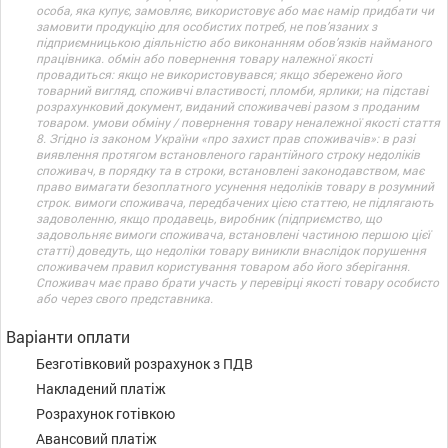
особа, яка купує, замовляє, використовує або має намір придбати чи
замовити продукцію для особистих потреб, не пов’язаних з
підприємницькою діяльністю або виконанням обов’язків найманого
працівника. обмін або повернення товару належної якості
провадиться: якщо не використовувався; якщо збережено його
товарний вигляд, споживчі властивості, пломби, ярлики; на підставі
розрахунковий документ, виданий споживачеві разом з проданим
товаром. умови обміну / повернення товару неналежної якості стаття
8. Згідно із законом України «про захист прав споживачів»: в разі
виявлення протягом встановленого гарантійного строку недоліків
споживач, в порядку та в строки, встановлені законодавством, має
право вимагати безоплатного усунення недоліків товару в розумний
строк. вимоги споживача, передбачених цією статтею, не підлягають
задоволенню, якщо продавець, виробник (підприємство, що
задовольняє вимоги споживача, встановлені частиною першою цієї
статті) доведуть, що недоліки товару виникли внаслідок порушення
споживачем правил користування товаром або його зберігання.
Споживач має право брати участь у перевірці якості товару особисто
або через свого представника.
Варіанти оплати
Безготівковий розрахунок з ПДВ
Накладений платіж
Розрахунок готівкою
Авансовий платіж