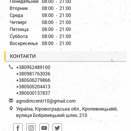
Понедельник
08:00 - 21:00
Вторник
08:00 - 21:00
Среда
08:00 - 21:00
Четверг
08:00 - 21:00
Пятница
08:00 - 21:00
Суббота
08:00 - 21:00
Воскресенье
08:00 - 21:00
КОНТАКТИ
+380952489100
+380981763036
+380506279866
+380505204413
+380500137837
a
gro
dim
cen
tr1
0@g
mai
l.c
om
Україна, Кіровоградська обл., Кропивницький,
вулиця Бобринецький шлях, 210