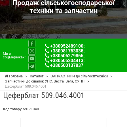
Продаж сільськогосподарської
техніки та запчастин
+380952489100
;
+380981763036
;
Ми в
+380506279866
;
соцмережах:
+380505204413
;
+380500137837
Головна
>
Каталог
>
ЗАПЧАСТИНИ до сільгосптехніки
>
Запчастини до сівалок УПС, Веста, Вега, СУПН
>
Цеферблат 509.046.4001
Цеферблат 509.046.4001
Код товару:
59171340