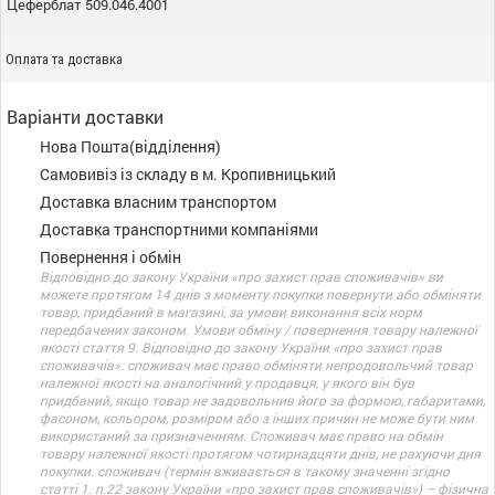
Цеферблат 509.046.4001
Оплата та доставка
Варіанти доставки
Нова Пошта(відділення)
Самовивіз із складу в м. Кропивницький
Доставка власним транспортом
Доставка транспортними компаніями
Повернення і обмін
Відповідно до закону України «про захист прав споживачів» ви
можете протягом 14 днів з моменту покупки повернути або обміняти
товар, придбаний в магазині, за умови виконання всіх норм
передбачених законом. Умови обміну / повернення товару належної
якості стаття 9. Відповідно до закону України «про захист прав
споживачів»: споживач має право обміняти непродовольчий товар
належної якості на аналогічний у продавця, у якого він був
придбаний, якщо товар не задовольнив його за формою, габаритами,
фасоном, кольором, розміром або з інших причин не може бути ним
використаний за призначенням. Споживач має право на обмін
товару належної якості протягом чотирнадцяти днів, не рахуючи дня
покупки. споживач (термін вживається в такому значенні згідно
статті 1. п.22 закону України «про захист прав споживачів») – фізична