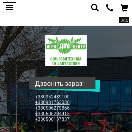
Вхід
ПП
"Агродім-
центр"
-
продаж
сільськогосподарської
техніки
Дзвоніть зараз!
та
запчастин
+380952489100
;
+380981763036
;
+380506279866
;
+380505204413
;
+380500137837