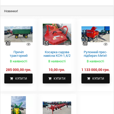
Новинки!
Причіп
Косарка садова
Рулонний прес-
тракторний
навісна КСН-1,4/2
підбирач Metel-
самоскидний
м.
Fach Z 587
В наявності
В наявності
В наявності
Spike 2 ПТС-4
285 000,00 грн.
10,00 грн.
1 133 000,00 грн.
КУПИТИ
КУПИТИ
КУПИТИ