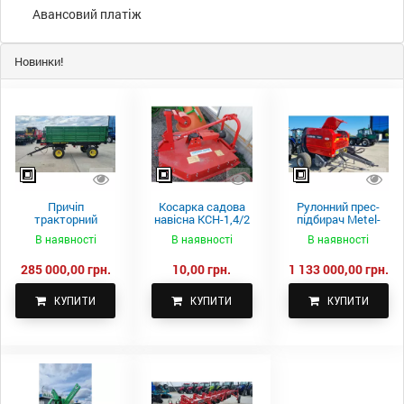
Авансовий платіж
Новинки!
Причіп
Косарка садова
Рулонний прес-
тракторний
навісна КСН-1,4/2
підбирач Metel-
самоскидний
м.
Fach Z 587
В наявності
В наявності
В наявності
Spike 2 ПТС-4
285 000,00 грн.
10,00 грн.
1 133 000,00 грн.
КУПИТИ
КУПИТИ
КУПИТИ