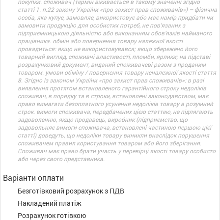
покупки. споживач (термін вживається в такому значенні згідно
статті 1. п.22 закону України «про захист прав споживачів») – фізична
особа, яка купує, замовляє, використовує або має намір придбати чи
замовити продукцію для особистих потреб, не пов’язаних з
підприємницькою діяльністю або виконанням обов’язків найманого
працівника. обмін або повернення товару належної якості
провадиться: якщо не використовувався; якщо збережено його
товарний вигляд, споживчі властивості, пломби, ярлики; на підставі
розрахунковий документ, виданий споживачеві разом з проданим
товаром. умови обміну / повернення товару неналежної якості стаття
8. Згідно із законом України «про захист прав споживачів»: в разі
виявлення протягом встановленого гарантійного строку недоліків
споживач, в порядку та в строки, встановлені законодавством, має
право вимагати безоплатного усунення недоліків товару в розумний
строк. вимоги споживача, передбачених цією статтею, не підлягають
задоволенню, якщо продавець, виробник (підприємство, що
задовольняє вимоги споживача, встановлені частиною першою цієї
статті) доведуть, що недоліки товару виникли внаслідок порушення
споживачем правил користування товаром або його зберігання.
Споживач має право брати участь у перевірці якості товару особисто
або через свого представника.
Варіанти оплати
Безготівковий розрахунок з ПДВ
Накладений платіж
Розрахунок готівкою