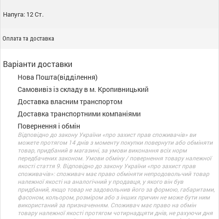
Напуга: 12 Ст.
Оплата та доставка
Варіанти доставки
Нова Пошта(відділення)
Самовивіз із складу в м. Кропивницький
Доставка власним транспортом
Доставка транспортними компаніями
Повернення і обмін
Відповідно до закону України «про захист прав споживачів» ви
можете протягом 14 днів з моменту покупки повернути або обміняти
товар, придбаний в магазині, за умови виконання всіх норм
передбачених законом. Умови обміну / повернення товару належної
якості стаття 9. Відповідно до закону України «про захист прав
споживачів»: споживач має право обміняти непродовольчий товар
належної якості на аналогічний у продавця, у якого він був
придбаний, якщо товар не задовольнив його за формою, габаритами,
фасоном, кольором, розміром або з інших причин не може бути ним
використаний за призначенням. Споживач має право на обмін
товару належної якості протягом чотирнадцяти днів, не рахуючи дня