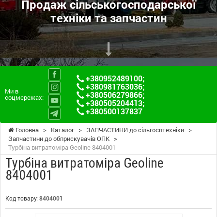
Продаж сільськогосподарської
техніки та запчастин
+380952489100
;
+380981763036
;
Ми в
+380506279866
;
соцмережах:
+380505204413
;
+380500137837
Головна
>
Каталог
>
ЗАПЧАСТИНИ до сільгосптехніки
>
Запчастини до обприскувачів ОПК
>
Турбіна витратоміра Geoline 8404001
Турбіна витратоміра Geoline
8404001
Код товару:
8404001