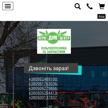
Вхід
ПП
"Агродім-
центр"
-
продаж
сільськогосподарської
техніки
Дзвоніть зараз!
та
запчастин
+380952489100
;
+380981763036
;
+380506279866
;
+380505204413
;
+380500137837