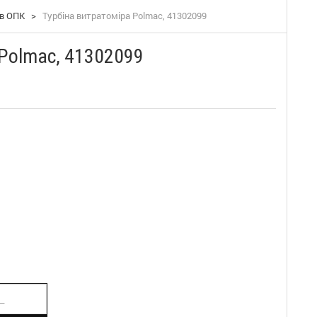
ів ОПК
>
Турбіна витратоміра Polmac, 41302099
 Polmac, 41302099