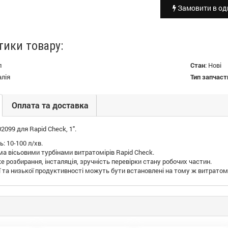
Замовити в оди
тики товару:
л
Стан
:
Нові
алія
Тип запчаст
Оплата та доставка
2099 для Rapid Check, 1".
: 10-100 л/хв.
ма вісьовими турбінами витратомірів Rapid Check.
е розбирання, інсталяція, зручність перевірки стану робочих частин.
 та низької продуктивності можуть бути встановлені на тому ж витратомі