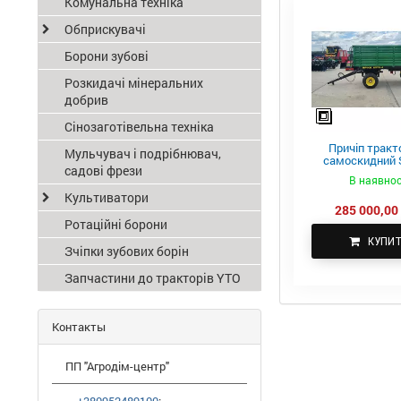
Комунальна техніка
Обприскувачі
Борони зубові
Розкидачі мінеральних
добрив
Сінозаготівельна техніка
Причіп тракт
Мульчувач і подрібнювач,
самоскидний S
садові фрези
ПТС-4
В наявнос
Культиватори
285 000,00 
Ротаційні борони
КУПИ
Зчіпки зубових борін
Запчастини до тракторів YTO
Контакты
ПП "Агродім-центр"