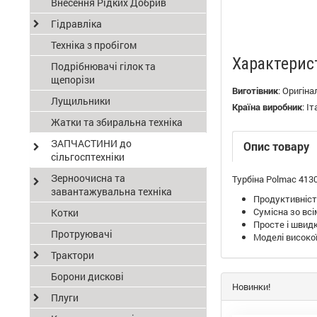
Внесення Рідких Добрив
Гідравліка
Техніка з пробігом
Характерис
Подрібнювачі гілок та
щепорізи
Виготівник
:
Оригіна
Лущильники
Країна виробник
:
Іт
Жатки та збиральна техніка
ЗАПЧАСТИНИ до
Опис товару
сільгосптехніки
Зерноочисна та
Турбіна Polmac 4130
завантажувальна техніка
Продуктивність
Сумісна зо всі
Котки
Просте і швидк
Протруювачі
Моделі високої
Трактори
Борони дискові
Новинки!
Плуги