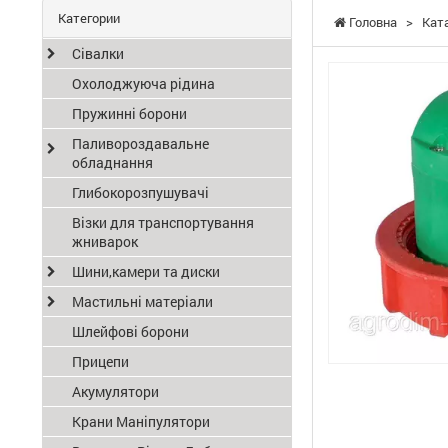
Категории
Головна
>
Кат
Сівалки
Охолоджуюча рідина
Пружинні борони
Паливороздавальне
обладнання
Глибокорозпушувачі
Візки для транспортування
жниварок
Шини,камери та диски
Мастильні матеріали
Шлейфові борони
Прицепи
Акумулятори
Крани Маніпулятори