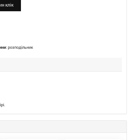
н клік
ини
:
розподільник
рі.