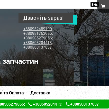
Вхід
Дзвоніть зараз!
+380952489100
;
+380981763036
;
+380506279866
;
+380505204413
;
+380500137837
а запчастин
а та Оплата
Доставка
80506279866
;
+380505204413
;
+380500137837