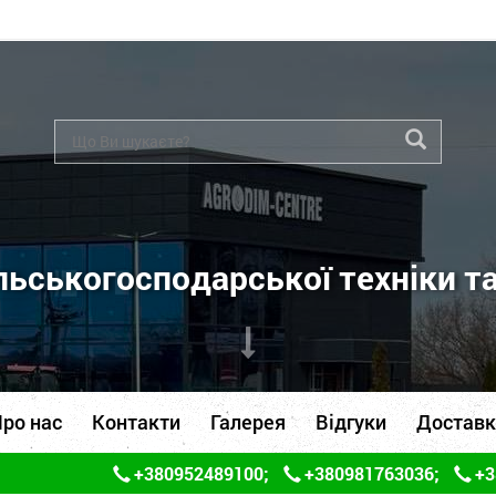
ьськогосподарської техніки т
ро нас
Контакти
Галерея
Відгуки
Доставк
+380952489100
;
+380981763036
;
+3