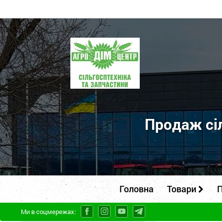
ПП
"Агродім-
центр"
-
продаж
сільськогосподарської
Продаж сіл
техніки
та
запчастин
Головна
Товари
П
Ми в соцмережах: