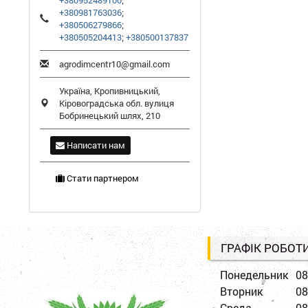
+380952489100
;
+380981763036
;
+380506279866
;
+380505204413
;
+380500137837
agrodimcentr10@gmail.com
Україна,
Кропивницький
,
Кіровоградська обл.
вулиця
Бобринецький шлях, 210
Написати нам
Стати партнером
ГРАФІК РОБОТ
Понедельник
08
Вторник
08
Среда
08