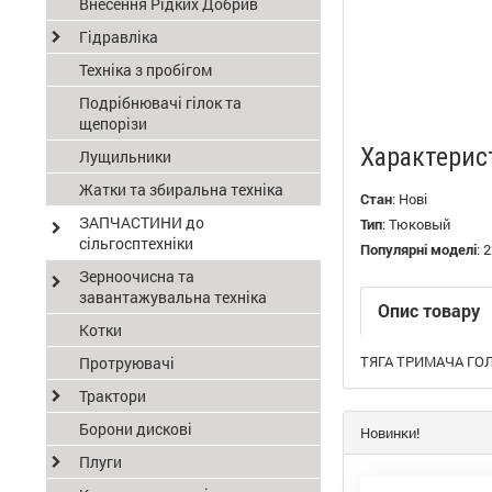
Внесення Рідких Добрив
Гідравліка
Техніка з пробігом
Подрібнювачі гілок та
щепорізи
Характерис
Лущильники
Жатки та збиральна техніка
Стан
:
Нові
ЗАПЧАСТИНИ до
Тип
:
Тюковый
сільгосптехніки
Популярні моделі
:
2
Зерноочисна та
завантажувальна техніка
Опис товару
Котки
ТЯГА ТРИМАЧА ГОЛО
Протруювачі
Трактори
Борони дискові
Новинки!
Плуги