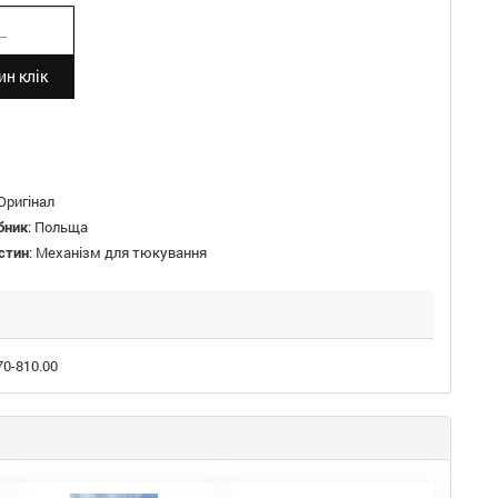
н клік
Оригінал
бник
:
Польща
стин
:
Механізм для тюкування
0-810.00