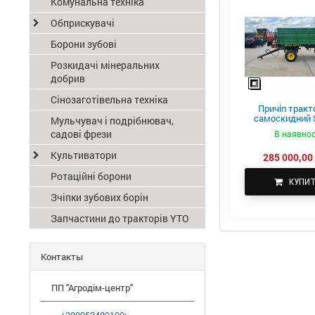
Комунальна техніка
Обприскувачі
Борони зубові
Розкидачі мінеральних
добрив
Сінозаготівельна техніка
Причіп тракт
самоскидний S
Мульчувач і подрібнювач,
ПТС-4
садові фрези
В наявнос
Культиватори
285 000,00 
Ротаційні борони
КУПИ
Зчіпки зубових борін
Запчастини до тракторів YTO
Контакты
ПП "Агродім-центр"