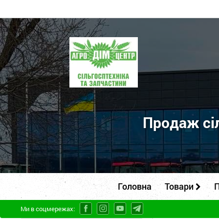
ПП
"Агродім-
центр"
-
продаж
сільськогосподарської
Продаж сіл
техніки
та
запчастин
Головна
Товари
П
Ми в соцмережах: