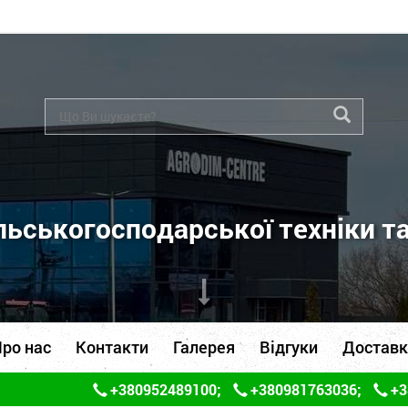
ьськогосподарської техніки т
ро нас
Контакти
Галерея
Відгуки
Доставк
+380952489100
;
+380981763036
;
+3