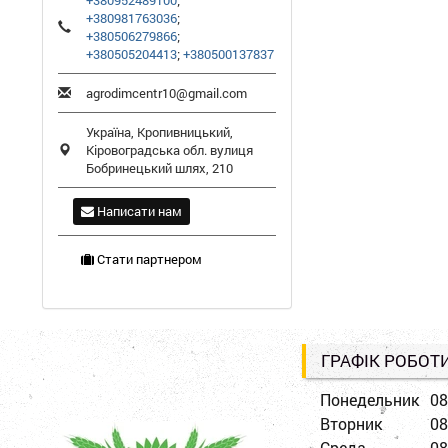
+380952489100
;
+380981763036
;
+380506279866
;
+380505204413
;
+380500137837
agrodimcentr10@gmail.com
Україна,
Кропивницький
,
Кіровоградська обл.
вулиця
Бобринецький шлях, 210
Написати нам
Стати партнером
ГРАФІК РОБОТ
Понедельник
08
Вторник
08
Среда
08