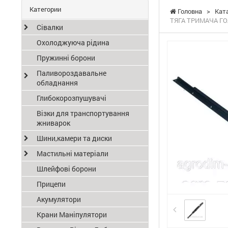
Категории
Головна
>
Кат
ТЯГА ТРИМАЧА ГОЛ
Сівалки
Охолоджуюча рідина
Пружинні борони
Паливороздавальне
обладнання
Глибокорозпушувачі
Візки для транспортування
жниварок
Шини,камери та диски
Мастильні матеріали
Шлейфові борони
Прицепи
Акумулятори
Крани Маніпулятори