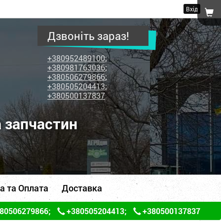
Вхід
Дзвоніть зараз!
+380952489100
;
+380981763036
;
+380506279866
;
+380505204413
;
+380500137837
а запчастин
а та Оплата
Доставка
80506279866
;
+380505204413
;
+380500137837