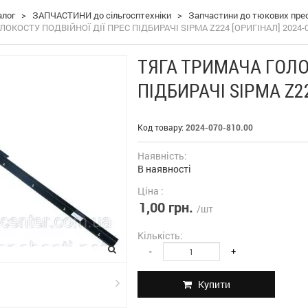
алог
>
ЗАПЧАСТИНИ до сільгосптехніки
>
Запчастини до тюкових пресі
ОКОСТУ ПОДВІЙНОЇ ДІЇ ПРЕС ПІДБИРАЧІ SIPMA Z224 [ОРИГІНАЛ] 2024-0
ТЯГА ТРИМАЧА ГОЛО
ПІДБИРАЧІ SIPMA Z22
Код товару:
2024-070-810.00
Наявність:
В наявності
Ціна :
1,00 грн.
/шт
Кількість:
-
+
Купити