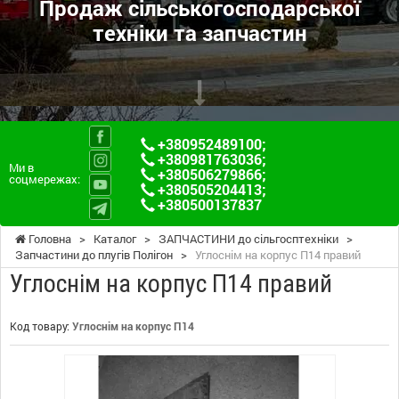
Продаж сільськогосподарської
техніки та запчастин
+380952489100
;
+380981763036
;
Ми в
+380506279866
;
соцмережах:
+380505204413
;
+380500137837
Головна
>
Каталог
>
ЗАПЧАСТИНИ до сільгосптехніки
>
Запчастини до плугів Полігон
>
Углоснім на корпус П14 правий
Углоснім на корпус П14 правий
Код товару:
Углоснім на корпус П14