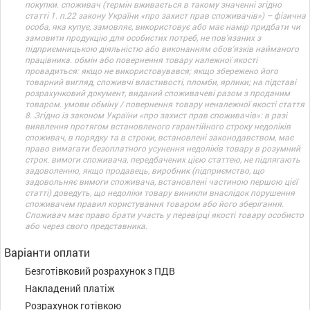
покупки. споживач (термін вживається в такому значенні згідно
статті 1. п.22 закону України «про захист прав споживачів») – фізична
особа, яка купує, замовляє, використовує або має намір придбати чи
замовити продукцію для особистих потреб, не пов’язаних з
підприємницькою діяльністю або виконанням обов’язків найманого
працівника. обмін або повернення товару належної якості
провадиться: якщо не використовувався; якщо збережено його
товарний вигляд, споживчі властивості, пломби, ярлики; на підставі
розрахунковий документ, виданий споживачеві разом з проданим
товаром. умови обміну / повернення товару неналежної якості стаття
8. Згідно із законом України «про захист прав споживачів»: в разі
виявлення протягом встановленого гарантійного строку недоліків
споживач, в порядку та в строки, встановлені законодавством, має
право вимагати безоплатного усунення недоліків товару в розумний
строк. вимоги споживача, передбачених цією статтею, не підлягають
задоволенню, якщо продавець, виробник (підприємство, що
задовольняє вимоги споживача, встановлені частиною першою цієї
статті) доведуть, що недоліки товару виникли внаслідок порушення
споживачем правил користування товаром або його зберігання.
Споживач має право брати участь у перевірці якості товару особисто
або через свого представника.
Варіанти оплати
Безготівковий розрахунок з ПДВ
Накладений платіж
Розрахунок готівкою