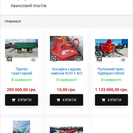
Авансовий платіж
Новинки!
Причіп
Косарка садова
Рулонний прес-
тракторний
навісна КСН-1,4/2
підбирач Metel-
самоскидний
м.
Fach Z 587
В наявності
В наявності
В наявності
Spike 2 ПТС-4
285 000,00 грн.
10,00 грн.
1 133 000,00 грн.
КУПИТИ
КУПИТИ
КУПИТИ