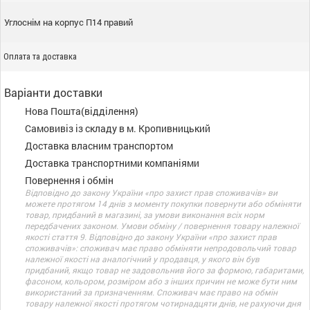
Углоснім на корпус П14 правий
Оплата та доставка
Варіанти доставки
Нова Пошта(відділення)
Самовивіз із складу в м. Кропивницький
Доставка власним транспортом
Доставка транспортними компаніями
Повернення і обмін
Відповідно до закону України «про захист прав споживачів» ви
можете протягом 14 днів з моменту покупки повернути або обміняти
товар, придбаний в магазині, за умови виконання всіх норм
передбачених законом. Умови обміну / повернення товару належної
якості стаття 9. Відповідно до закону України «про захист прав
споживачів»: споживач має право обміняти непродовольчий товар
належної якості на аналогічний у продавця, у якого він був
придбаний, якщо товар не задовольнив його за формою, габаритами,
фасоном, кольором, розміром або з інших причин не може бути ним
використаний за призначенням. Споживач має право на обмін
товару належної якості протягом чотирнадцяти днів, не рахуючи дня