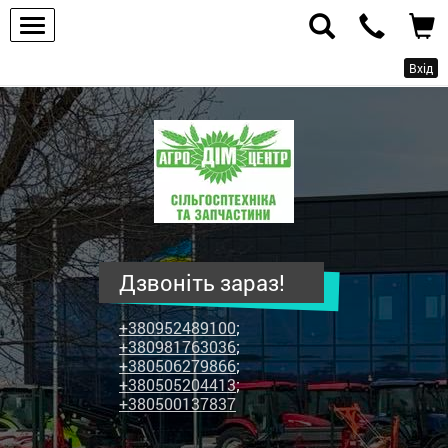
Вхід
ПП
"Агродім-
центр"
-
продаж
сільськогосподарської
техніки
Дзвоніть зараз!
та
запчастин
+380952489100
;
+380981763036
;
+380506279866
;
+380505204413
;
+380500137837