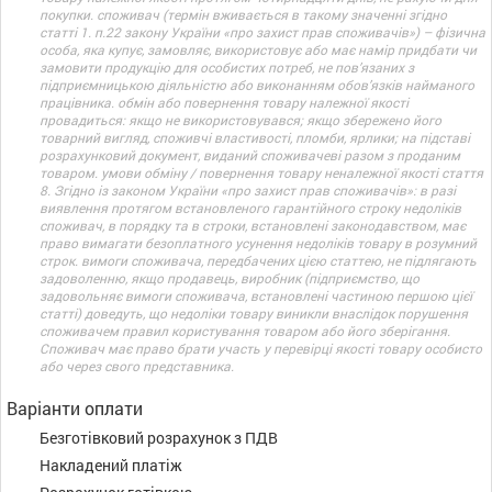
покупки. споживач (термін вживається в такому значенні згідно
статті 1. п.22 закону України «про захист прав споживачів») – фізична
особа, яка купує, замовляє, використовує або має намір придбати чи
замовити продукцію для особистих потреб, не пов’язаних з
підприємницькою діяльністю або виконанням обов’язків найманого
працівника. обмін або повернення товару належної якості
провадиться: якщо не використовувався; якщо збережено його
товарний вигляд, споживчі властивості, пломби, ярлики; на підставі
розрахунковий документ, виданий споживачеві разом з проданим
товаром. умови обміну / повернення товару неналежної якості стаття
8. Згідно із законом України «про захист прав споживачів»: в разі
виявлення протягом встановленого гарантійного строку недоліків
споживач, в порядку та в строки, встановлені законодавством, має
право вимагати безоплатного усунення недоліків товару в розумний
строк. вимоги споживача, передбачених цією статтею, не підлягають
задоволенню, якщо продавець, виробник (підприємство, що
задовольняє вимоги споживача, встановлені частиною першою цієї
статті) доведуть, що недоліки товару виникли внаслідок порушення
споживачем правил користування товаром або його зберігання.
Споживач має право брати участь у перевірці якості товару особисто
або через свого представника.
Варіанти оплати
Безготівковий розрахунок з ПДВ
Накладений платіж