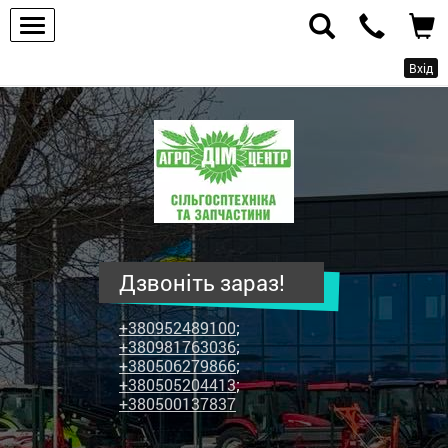
Вхід
ПП
"Агродім-
центр"
-
продаж
сільськогосподарської
техніки
Дзвоніть зараз!
та
запчастин
+380952489100
;
+380981763036
;
+380506279866
;
+380505204413
;
+380500137837