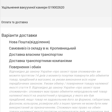
Ущільнення вакуумної камери G19002620
Оплата та доставка
Варіанти доставки
Нова Пошта(відділення)
Самовивіз із складу в м. Кропивницький
Доставка власним транспортом
Доставка транспортними компаніями
Повернення і обмін
Відповідно до закону України «про захист прав споживачів» ви
можете протягом 14 днів з моменту покупки повернути або обміняти
товар, придбаний в магазині, за умови виконання всіх норм
передбачених законом. Умови обміну / повернення товару належної
якості стаття 9. Відповідно до закону України «про захист прав
споживачів»: споживач має право обміняти непродовольчий товар
належної якості на аналогічний у продавця, у якого він був
придбаний, якщо товар не задовольнив його за формою, габаритами,
фасоном, кольором, розміром або з інших причин не може бути ним
використаний за призначенням. Споживач має право на обмін
товару належної якості протягом чотирнадцяти днів, не рахуючи дня