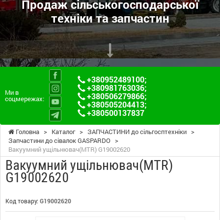
Продаж сільськогосподарської
техніки та запчастин
+380952489100
;
+380981763036
;
Ми в
+380506279866
;
соцмережах:
+380505204413
;
+380500137837
Головна
>
Каталог
>
ЗАПЧАСТИНИ до сільгосптехніки
>
Запчастини до сівалок GASPARDO
>
Вакуумний ущільнювач(MTR) G19002620
Вакуумний ущільнювач(MTR)
G19002620
Код товару:
G19002620