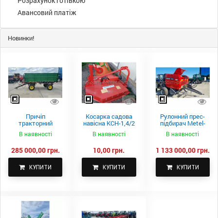
Розрахунок готівкою
Авансовий платіж
Новинки!
Причіп
Косарка садова
Рулонний прес-
тракторний
навісна КСН-1,4/2
підбирач Metel-
самоскидний
м.
Fach Z 587
В наявності
В наявності
В наявності
Spike 2 ПТС-4
285 000,00 грн.
10,00 грн.
1 133 000,00 грн.
КУПИТИ
КУПИТИ
КУПИТИ