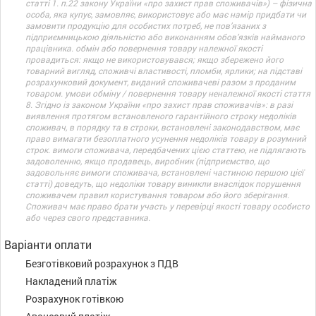
статті 1. п.22 закону України «про захист прав споживачів») – фізична
особа, яка купує, замовляє, використовує або має намір придбати чи
замовити продукцію для особистих потреб, не пов’язаних з
підприємницькою діяльністю або виконанням обов’язків найманого
працівника. обмін або повернення товару належної якості
провадиться: якщо не використовувався; якщо збережено його
товарний вигляд, споживчі властивості, пломби, ярлики; на підставі
розрахунковий документ, виданий споживачеві разом з проданим
товаром. умови обміну / повернення товару неналежної якості стаття
8. Згідно із законом України «про захист прав споживачів»: в разі
виявлення протягом встановленого гарантійного строку недоліків
споживач, в порядку та в строки, встановлені законодавством, має
право вимагати безоплатного усунення недоліків товару в розумний
строк. вимоги споживача, передбачених цією статтею, не підлягають
задоволенню, якщо продавець, виробник (підприємство, що
задовольняє вимоги споживача, встановлені частиною першою цієї
статті) доведуть, що недоліки товару виникли внаслідок порушення
споживачем правил користування товаром або його зберігання.
Споживач має право брати участь у перевірці якості товару особисто
або через свого представника.
Варіанти оплати
Безготівковий розрахунок з ПДВ
Накладений платіж
Розрахунок готівкою