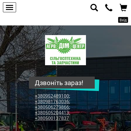
Вхід
ПП
"Агродім-
центр"
-
продаж
сільськогосподарської
техніки
Дзвоніть зараз!
та
запчастин
+380952489100
;
+380981763036
;
+380506279866
;
+380505204413
;
+380500137837