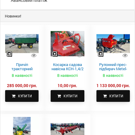
Авансовий платіж
Новинки!
Причіп
Косарка садова
Рулонний прес-
тракторний
навісна КСН-1,4/2
підбирач Metel-
самоскидний
м.
Fach Z 587
В наявності
В наявності
В наявності
Spike 2 ПТС-4
285 000,00 грн.
10,00 грн.
1 133 000,00 грн.
КУПИТИ
КУПИТИ
КУПИТИ