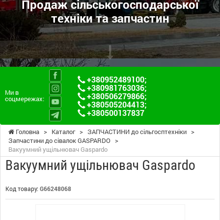
Продаж сільськогосподарської
техніки та запчастин
+380952489100
;
+380981763036
;
Ми в
+380506279866
;
соцмережах:
+380505204413
;
+380500137837
Головна
>
Каталог
>
ЗАПЧАСТИНИ до сільгосптехніки
>
Запчастини до сівалок GASPARDO
>
Вакуумний ущільнювач Gaspardo
Вакуумний ущільнювач Gaspardo
Код товару:
G66248068