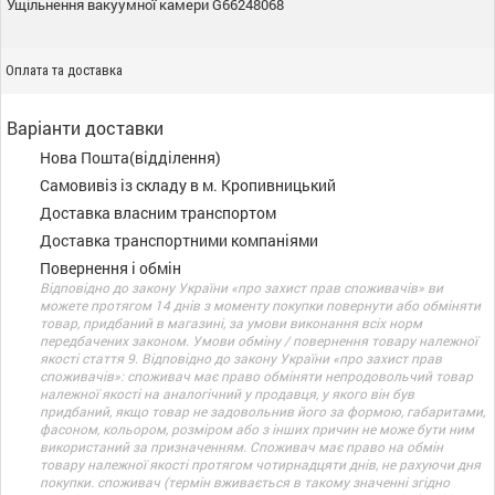
Ущільнення вакуумної камери G66248068
Оплата та доставка
Варіанти доставки
Нова Пошта(відділення)
Самовивіз із складу в м. Кропивницький
Доставка власним транспортом
Доставка транспортними компаніями
Повернення і обмін
Відповідно до закону України «про захист прав споживачів» ви
можете протягом 14 днів з моменту покупки повернути або обміняти
товар, придбаний в магазині, за умови виконання всіх норм
передбачених законом. Умови обміну / повернення товару належної
якості стаття 9. Відповідно до закону України «про захист прав
споживачів»: споживач має право обміняти непродовольчий товар
належної якості на аналогічний у продавця, у якого він був
придбаний, якщо товар не задовольнив його за формою, габаритами,
фасоном, кольором, розміром або з інших причин не може бути ним
використаний за призначенням. Споживач має право на обмін
товару належної якості протягом чотирнадцяти днів, не рахуючи дня
покупки. споживач (термін вживається в такому значенні згідно