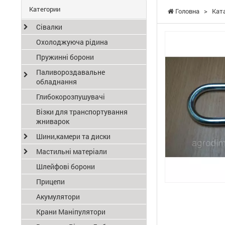
Категории
Головна
>
Кат
Сівалки
Охолоджуюча рідина
Пружинні борони
Паливороздавальне
обладнання
Глибокорозпушувачі
Візки для транспортування
жниварок
Шини,камери та диски
Мастильні матеріали
Шлейфові борони
Прицепи
Акумулятори
Крани Маніпулятори