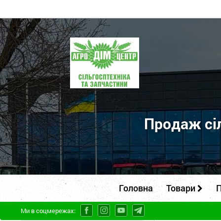
ПП
"Агродім-
центр"
-
продаж
сільськогосподарської
Продаж сіл
техніки
та
запчастин
Головна
Товари
П
Ми в соцмережах: