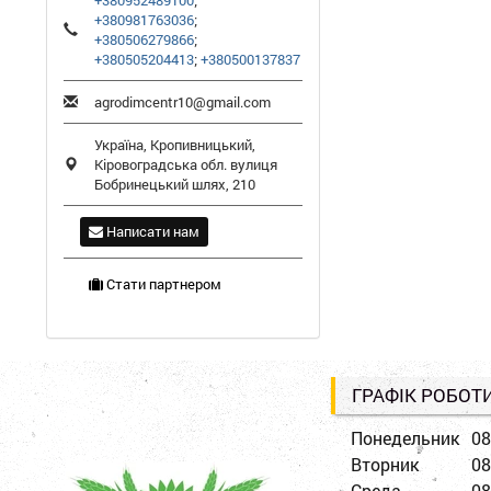
+380952489100
;
+380981763036
;
+380506279866
;
+380505204413
;
+380500137837
agrodimcentr10@gmail.com
Україна,
Кропивницький
,
Кіровоградська обл.
вулиця
Бобринецький шлях, 210
Написати нам
Стати партнером
ГРАФІК РОБОТ
Понедельник
08
Вторник
08
Среда
08