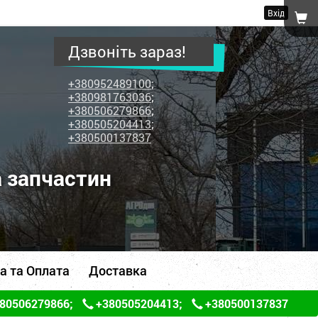
Вхід
Дзвоніть зараз!
+380952489100
;
+380981763036
;
+380506279866
;
+380505204413
;
+380500137837
а запчастин
а та Оплата
Доставка
80506279866
;
+380505204413
;
+380500137837