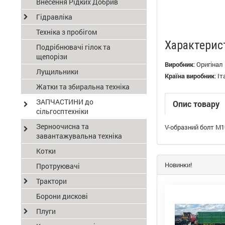
Внесення Рідких Добрив
Гідравліка
Техніка з пробігом
Характерис
Подрібнювачі гілок та
щепорізи
Виробник
:
Оригінал
Лущильники
Країна виробник
:
Іт
Жатки та збиральна техніка
ЗАПЧАСТИНИ до
Опис товару
сільгосптехніки
Зерноочисна та
V-образний болт М
завантажувальна техніка
Котки
Новинки!
Протруювачі
Трактори
Борони дискові
Плуги