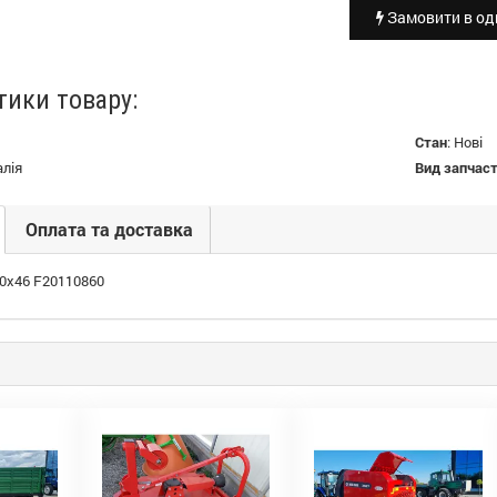
Замовити в оди
тики товару:
Стан
:
Нові
алія
Вид запчас
Оплата та доставка
10х46 F20110860