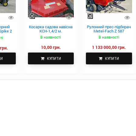
орний
Косарка садова навісна
Рулонний прес-підбирач
pike 2
КСН-1,4/2 м.
Metel-Fach Z 587
В наявності
В наявності
ті
10,00 грн.
1 133 000,00 грн.
грн.
ТИ
КУПИТИ
КУПИТИ