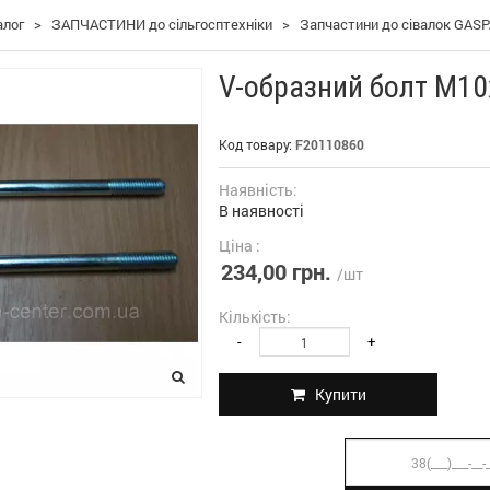
алог
>
ЗАПЧАСТИНИ до сільгосптехніки
>
Запчастини до сівалок GAS
V-образний болт М10
Код товару:
F20110860
Наявність:
В наявності
Ціна :
234,00 грн.
/шт
Кількість:
-
+
Купити