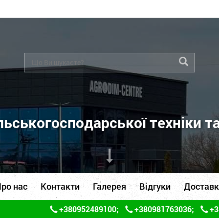
ьськогосподарської техніки т
ро нас
Контакти
Галерея
Відгуки
Доставк
+380952489100
;
+380981763036
;
+3