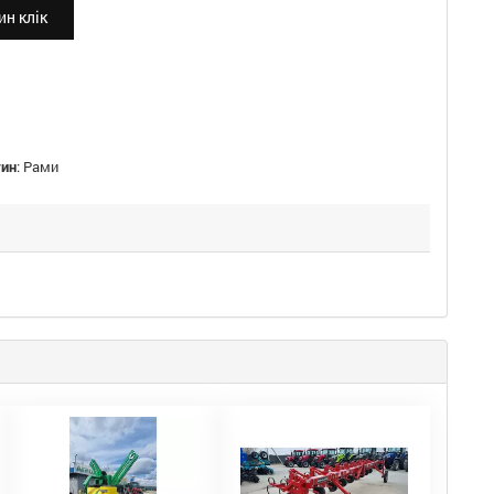
н клік
тин
:
Рами