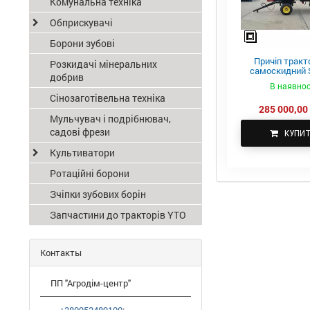
Комунальна техніка
Обприскувачі
Борони зубові
Причіп тракт
Розкидачі мінеральних
самоскидний S
добрив
ПТС-4
В наявнос
Сінозаготівельна техніка
285 000,00 
Мульчувач і подрібнювач,
садові фрези
КУПИ
Культиватори
Ротаційні борони
Зчіпки зубових борін
Запчастини до тракторів YTO
Контакты
ПП "Агродім-центр"