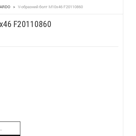
PARDO
>
V-образний болт М10х46 F20110860
х46 F20110860