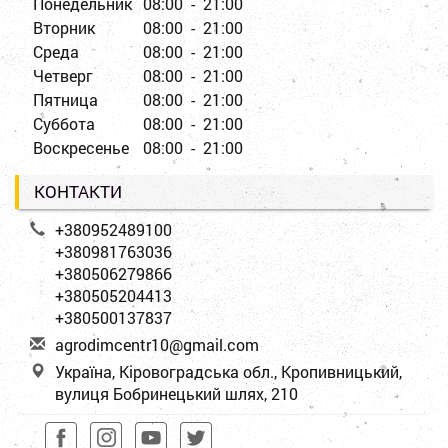
Понедельник
08:00 - 21:00
Вторник
08:00 - 21:00
Среда
08:00 - 21:00
Четверг
08:00 - 21:00
Пятница
08:00 - 21:00
Суббота
08:00 - 21:00
Воскресенье
08:00 - 21:00
КОНТАКТИ
+380952489100
+380981763036
+380506279866
+380505204413
+380500137837
a
gro
dim
cen
tr1
0@g
mai
l.c
om
Україна, Кіровоградська обл., Кропивницький,
вулиця Бобринецький шлях, 210