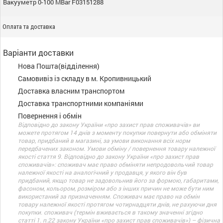
Вакууметр 0-100 MBar F03151288
Оплата та доставка
Варіанти доставки
Нова Пошта(відділення)
Самовивіз із складу в м. Кропивницький
Доставка власним транспортом
Доставка транспортними компаніями
Повернення і обмін
Відповідно до закону України «про захист прав споживачів» ви
можете протягом 14 днів з моменту покупки повернути або обміняти
товар, придбаний в магазині, за умови виконання всіх норм
передбачених законом. Умови обміну / повернення товару належної
якості стаття 9. Відповідно до закону України «про захист прав
споживачів»: споживач має право обміняти непродовольчий товар
належної якості на аналогічний у продавця, у якого він був
придбаний, якщо товар не задовольнив його за формою, габаритами,
фасоном, кольором, розміром або з інших причин не може бути ним
використаний за призначенням. Споживач має право на обмін
товару належної якості протягом чотирнадцяти днів, не рахуючи дня
покупки. споживач (термін вживається в такому значенні згідно
статті 1. п.22 закону України «про захист прав споживачів») – фізична