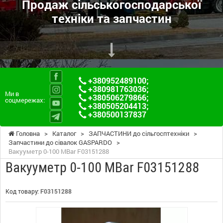
Продаж сільськогосподарської
техніки та запчастин
+380952489100
;
+380981763036
;
Ми в
+380506279866
;
соцмережах:
+380505204413
;
+380500137837
Головна
>
Каталог
>
ЗАПЧАСТИНИ до сільгосптехніки
>
Запчастини до сівалок GASPARDO
>
Вакууметр 0-100 MBar F03151288
Вакууметр 0-100 MBar F03151288
Код товару:
F03151288