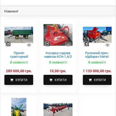
Новинки!
Причіп
Косарка садова
Рулонний прес-
тракторний
навісна КСН-1,4/2
підбирач Metel-
самоскидний
м.
Fach Z 587
В наявності
В наявності
В наявності
Spike 2 ПТС-4
285 000,00 грн.
10,00 грн.
1 133 000,00 грн.
КУПИТИ
КУПИТИ
КУПИТИ