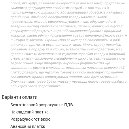
особа, яка купує, замовляє, використовує або має намір придбати чи
замовити продукцію для особистих потреб, не пов’язаних з
підприємницькою діяльністю або виконанням обов’язків найманого
працівника. обмін або повернення товару належної якості
провадиться: якщо не використовувався; якщо збережено його
товарний вигляд, споживчі властивості, пломби, ярлики; на підставі
розрахунковий документ, виданий споживачеві разом з проданим
товаром. умови обміну / повернення товару неналежної якості стаття
8. Згідно із законом України «про захист прав споживачів»: в разі
виявлення протягом встановленого гарантійного строку недоліків
споживач, в порядку та в строки, встановлені законодавством, має
право вимагати безоплатного усунення недоліків товару в розумний
строк. вимоги споживача, передбачених цією статтею, не підлягають
задоволенню, якщо продавець, виробник (підприємство, що
задовольняє вимоги споживача, встановлені частиною першою цієї
статті) доведуть, що недоліки товару виникли внаслідок порушення
споживачем правил користування товаром або його зберігання.
Споживач має право брати участь у перевірці якості товару особисто
або через свого представника.
Варіанти оплати
Безготівковий розрахунок з ПДВ
Накладений платіж
Розрахунок готівкою
Авансовий платіж