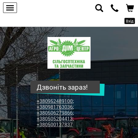
Вхід
ПП
"Агродім-
центр"
-
продаж
сільськогосподарської
техніки
Дзвоніть зараз!
та
запчастин
+380952489100
;
+380981763036
;
+380506279866
;
+380505204413
;
+380500137837