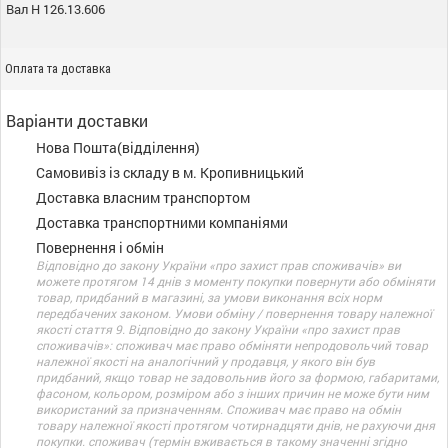
Вал Н 126.13.606
Оплата та доставка
Варіанти доставки
Нова Пошта(відділення)
Самовивіз із складу в м. Кропивницький
Доставка власним транспортом
Доставка транспортними компаніями
Повернення і обмін
Відповідно до закону України «про захист прав споживачів» ви
можете протягом 14 днів з моменту покупки повернути або обміняти
товар, придбаний в магазині, за умови виконання всіх норм
передбачених законом. Умови обміну / повернення товару належної
якості стаття 9. Відповідно до закону України «про захист прав
споживачів»: споживач має право обміняти непродовольчий товар
належної якості на аналогічний у продавця, у якого він був
придбаний, якщо товар не задовольнив його за формою, габаритами,
фасоном, кольором, розміром або з інших причин не може бути ним
використаний за призначенням. Споживач має право на обмін
товару належної якості протягом чотирнадцяти днів, не рахуючи дня
покупки. споживач (термін вживається в такому значенні згідно