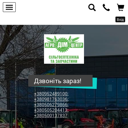
Вхід
ПП
"Агродім-
центр"
-
продаж
сільськогосподарської
техніки
Дзвоніть зараз!
та
запчастин
+380952489100
;
+380981763036
;
+380506279866
;
+380505204413
;
+380500137837