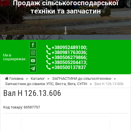
Продаж сільськогосподарської
техніки та запчастин
+380952489100
;
+380981763036
;
Ми в
+380506279866
;
соцмережах:
+380505204413
;
+380500137837
Головна
>
Каталог
>
ЗАПЧАСТИНИ до сільгосптехніки
>
Запчастини до сівалок УПС, Веста, Вега, СУПН
>
Вал Н 126.13.606
Вал Н 126.13.606
Код товару:
60587757