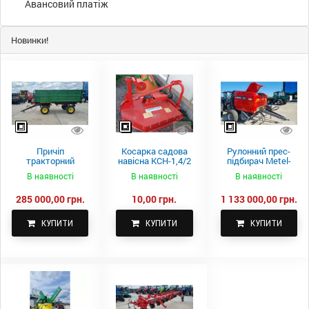
Авансовий платіж
Новинки!
Причіп
Косарка садова
Рулонний прес-
тракторний
навісна КСН-1,4/2
підбирач Metel-
самоскидний
м.
Fach Z 587
В наявності
В наявності
В наявності
Spike 2 ПТС-4
285 000,00 грн.
10,00 грн.
1 133 000,00 грн.
КУПИТИ
КУПИТИ
КУПИТИ