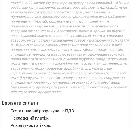
статті 1. п.22 закону України «про захист прав споживачів») – фізична
особа, яка купує, замовляє, використовує або має намір придбати чи
замовити продукцію для особистих потреб, не пов’язаних з
підприємницькою діяльністю або виконанням обов’язків найманого
працівника. обмін або повернення товару належної якості
провадиться: якщо не використовувався; якщо збережено його
товарний вигляд, споживчі властивості, пломби, ярлики; на підставі
розрахунковий документ, виданий споживачеві разом з проданим
товаром. умови обміну / повернення товару неналежної якості стаття
8. Згідно із законом України «про захист прав споживачів»: в разі
виявлення протягом встановленого гарантійного строку недоліків
споживач, в порядку та в строки, встановлені законодавством, має
право вимагати безоплатного усунення недоліків товару в розумний
строк. вимоги споживача, передбачених цією статтею, не підлягають
задоволенню, якщо продавець, виробник (підприємство, що
задовольняє вимоги споживача, встановлені частиною першою цієї
статті) доведуть, що недоліки товару виникли внаслідок порушення
споживачем правил користування товаром або його зберігання.
Споживач має право брати участь у перевірці якості товару особисто
або через свого представника.
Варіанти оплати
Безготівковий розрахунок з ПДВ
Накладений платіж
Розрахунок готівкою