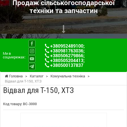
Продаж сільськогосподарської
техніки та запчастин
+380952489100
;
+380981763036
;
Ми в
+380506279866
;
соцмережах:
+380505204413
;
+380500137837
Головна
>
Каталог
>
Комунальна техніка
>
Відвал для Т-150, ХТЗ
Відвал для Т-150, ХТЗ
Код товару:
ВС-3000