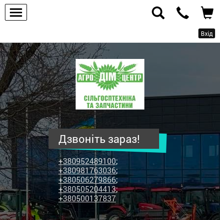
Вхід
ПП
"Агродім-
центр"
-
продаж
сільськогосподарської
техніки
Дзвоніть зараз!
та
запчастин
+380952489100
;
+380981763036
;
+380506279866
;
+380505204413
;
+380500137837