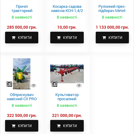
Причіп
Косарка садова
Рулонний прес-
тракторний
навісна КСН-1,4/2
підбирач Metel-
самоскидний
м.
Fach Z 587
В наявності
В наявності
В наявності
Spike 2 ПТС-4
285 000,00 грн.
10,00 грн.
1 133 000,00 грн.
КУПИТИ
КУПИТИ
КУПИТИ
Обприскувач
Культиватор
навісний CX PRO
просапний
1000-15
КПН-5,6-05
В наявності
В наявності
322 500,00 грн.
221 000,00 грн.
КУПИТИ
КУПИТИ