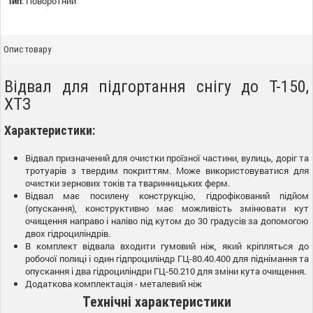
Тип
:
Поворотний
Опис товару
Відвал для підгортання снігу до Т-150,
ХТЗ
Характеристики:
Відвал призначений для очистки проїзної частини, вулиць, доріг та
тротуарів з твердим покриттям. Може використовуватися для
очистки зернових токів та тваринницьких ферм.
Відвал має посилену конструкцію, гідрофікований підйом
(опускання), конструктивно має можливість змінювати кут
очищення направо і наліво під кутом до 30 градусів за допомогою
двох гідроциліндрів.
В комплект відвала входити гумовий ніж, який кріпляться до
робочої полиці і один гідпроциліндр ГЦ-80.40.400 для піднімання та
опускання і два гідроциліндри ГЦ-50.210 для зміни кута очищення.
Додаткова комплектація - металевий ніж
Технічні характеристики