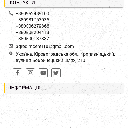
КОНТАКТИ
+380952489100
+380981763036
+380506279866
+380505204413
+380500137837
a
gro
dim
cen
tr1
0@g
mai
l.c
om
Україна, Кіровоградська обл., Кропивницький,
вулиця Бобринецький шлях, 210
ІНФОРМАЦІЯ