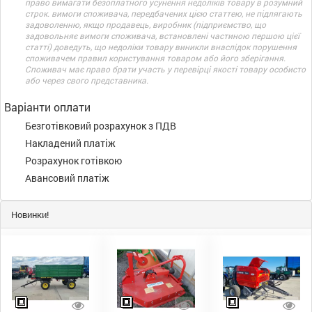
право вимагати безоплатного усунення недоліків товару в розумний
строк. вимоги споживача, передбачених цією статтею, не підлягають
задоволенню, якщо продавець, виробник (підприємство, що
задовольняє вимоги споживача, встановлені частиною першою цієї
статті) доведуть, що недоліки товару виникли внаслідок порушення
споживачем правил користування товаром або його зберігання.
Споживач має право брати участь у перевірці якості товару особисто
або через свого представника.
Варіанти оплати
Безготівковий розрахунок з ПДВ
Накладений платіж
Розрахунок готівкою
Авансовий платіж
Новинки!