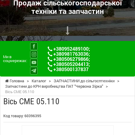
Продаж сільськогосподарської
техніки та запчастин
+380952489100
;
+380981763036
;
Ми в
+380506279866
;
соцмережах:
+380505204413
;
+380500137837
Головна
>
Каталог
>
ЗАПЧАСТИНИ до сільгосптехніки
>
Запчастини до КРН виробництва ПАТ "Червона Зірка"
>
Вісь СМЕ 05.110
Вісь СМЕ 05.110
Код товару:
60396395