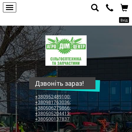
Вхід
ПП
"Агродім-
центр"
-
продаж
сільськогосподарської
техніки
Дзвоніть зараз!
та
запчастин
+380952489100
;
+380981763036
;
+380506279866
;
+380505204413
;
+380500137837