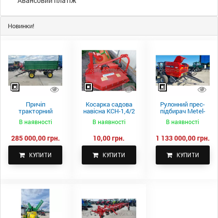
Авансовий платіж
Новинки!
Причіп
Косарка садова
Рулонний прес-
тракторний
навісна КСН-1,4/2
підбирач Metel-
самоскидний
м.
Fach Z 587
В наявності
В наявності
В наявності
Spike 2 ПТС-4
285 000,00 грн.
10,00 грн.
1 133 000,00 грн.
КУПИТИ
КУПИТИ
КУПИТИ