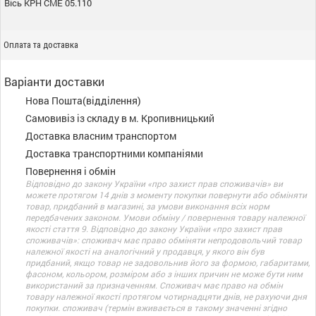
Вісь КРН СМЕ 05.110
Оплата та доставка
Варіанти доставки
Нова Пошта(відділення)
Самовивіз із складу в м. Кропивницький
Доставка власним транспортом
Доставка транспортними компаніями
Повернення і обмін
Відповідно до закону України «про захист прав споживачів» ви
можете протягом 14 днів з моменту покупки повернути або обміняти
товар, придбаний в магазині, за умови виконання всіх норм
передбачених законом. Умови обміну / повернення товару належної
якості стаття 9. Відповідно до закону України «про захист прав
споживачів»: споживач має право обміняти непродовольчий товар
належної якості на аналогічний у продавця, у якого він був
придбаний, якщо товар не задовольнив його за формою, габаритами,
фасоном, кольором, розміром або з інших причин не може бути ним
використаний за призначенням. Споживач має право на обмін
товару належної якості протягом чотирнадцяти днів, не рахуючи дня
покупки. споживач (термін вживається в такому значенні згідно