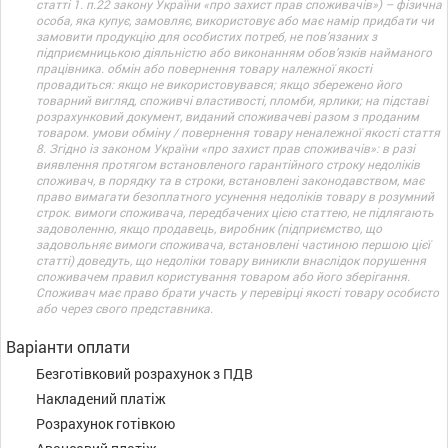
статті 1. п.22 закону України «про захист прав споживачів») – фізична
особа, яка купує, замовляє, використовує або має намір придбати чи
замовити продукцію для особистих потреб, не пов’язаних з
підприємницькою діяльністю або виконанням обов’язків найманого
працівника. обмін або повернення товару належної якості
провадиться: якщо не використовувався; якщо збережено його
товарний вигляд, споживчі властивості, пломби, ярлики; на підставі
розрахунковий документ, виданий споживачеві разом з проданим
товаром. умови обміну / повернення товару неналежної якості стаття
8. Згідно із законом України «про захист прав споживачів»: в разі
виявлення протягом встановленого гарантійного строку недоліків
споживач, в порядку та в строки, встановлені законодавством, має
право вимагати безоплатного усунення недоліків товару в розумний
строк. вимоги споживача, передбачених цією статтею, не підлягають
задоволенню, якщо продавець, виробник (підприємство, що
задовольняє вимоги споживача, встановлені частиною першою цієї
статті) доведуть, що недоліки товару виникли внаслідок порушення
споживачем правил користування товаром або його зберігання.
Споживач має право брати участь у перевірці якості товару особисто
або через свого представника.
Варіанти оплати
Безготівковий розрахунок з ПДВ
Накладений платіж
Розрахунок готівкою