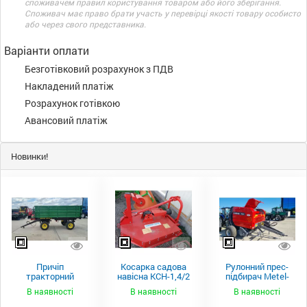
споживачем правил користування товаром або його зберігання.
Споживач має право брати участь у перевірці якості товару особисто
або через свого представника.
Варіанти оплати
Безготівковий розрахунок з ПДВ
Накладений платіж
Розрахунок готівкою
Авансовий платіж
Новинки!
Причіп
Косарка садова
Рулонний прес-
тракторний
навісна КСН-1,4/2
підбирач Metel-
самоскидний
м.
Fach Z 587
В наявності
В наявності
В наявності
Spike 2 ПТС-4