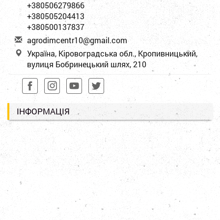
+380506279866
+380505204413
+380500137837
a
gro
dim
cen
tr1
0@g
mai
l.c
om
Україна, Кіровоградська обл., Кропивницький,
вулиця Бобринецький шлях, 210
ІНФОРМАЦІЯ