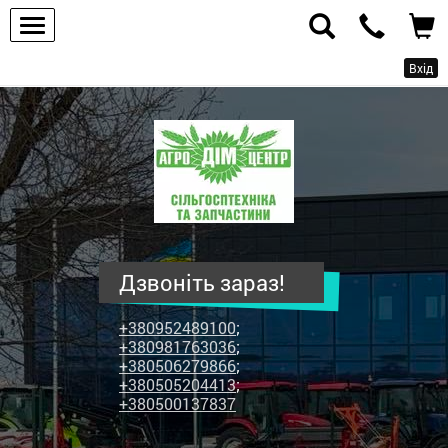
Вхід
ПП
"Агродім-
центр"
-
продаж
сільськогосподарської
техніки
Дзвоніть зараз!
та
запчастин
+380952489100
;
+380981763036
;
+380506279866
;
+380505204413
;
+380500137837