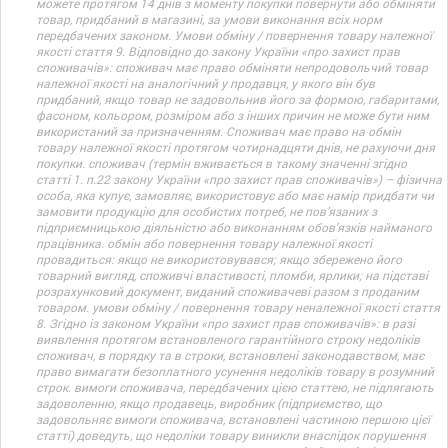
можете протягом 14 днів з моменту покупки повернути або обміняти
товар, придбаний в магазині, за умови виконання всіх норм
передбачених законом. Умови обміну / повернення товару належної
якості стаття 9. Відповідно до закону України «про захист прав
споживачів»: споживач має право обміняти непродовольчий товар
належної якості на аналогічний у продавця, у якого він був
придбаний, якщо товар не задовольнив його за формою, габаритами,
фасоном, кольором, розміром або з інших причин не може бути ним
використаний за призначенням. Споживач має право на обмін
товару належної якості протягом чотирнадцяти днів, не рахуючи дня
покупки. споживач (термін вживається в такому значенні згідно
статті 1. п.22 закону України «про захист прав споживачів») – фізична
особа, яка купує, замовляє, використовує або має намір придбати чи
замовити продукцію для особистих потреб, не пов’язаних з
підприємницькою діяльністю або виконанням обов’язків найманого
працівника. обмін або повернення товару належної якості
провадиться: якщо не використовувався; якщо збережено його
товарний вигляд, споживчі властивості, пломби, ярлики; на підставі
розрахунковий документ, виданий споживачеві разом з проданим
товаром. умови обміну / повернення товару неналежної якості стаття
8. Згідно із законом України «про захист прав споживачів»: в разі
виявлення протягом встановленого гарантійного строку недоліків
споживач, в порядку та в строки, встановлені законодавством, має
право вимагати безоплатного усунення недоліків товару в розумний
строк. вимоги споживача, передбачених цією статтею, не підлягають
задоволенню, якщо продавець, виробник (підприємство, що
задовольняє вимоги споживача, встановлені частиною першою цієї
статті) доведуть, що недоліки товару виникли внаслідок порушення