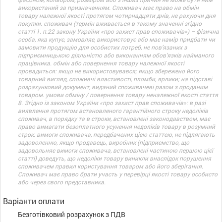
використаний за призначенням. Споживач має право на обмін
товару належної якості протягом чотирнадцяти днів, не рахуючи дня
покупки. споживач (термін вживається в такому значенні згідно
статті 1. п.22 закону України «про захист прав споживачів») – фізична
особа, яка купує, замовляє, використовує або має намір придбати чи
замовити продукцію для особистих потреб, не пов’язаних з
підприємницькою діяльністю або виконанням обов’язків найманого
працівника. обмін або повернення товару належної якості
провадиться: якщо не використовувався; якщо збережено його
товарний вигляд, споживчі властивості, пломби, ярлики; на підставі
розрахунковий документ, виданий споживачеві разом з проданим
товаром. умови обміну / повернення товару неналежної якості стаття
8. Згідно із законом України «про захист прав споживачів»: в разі
виявлення протягом встановленого гарантійного строку недоліків
споживач, в порядку та в строки, встановлені законодавством, має
право вимагати безоплатного усунення недоліків товару в розумний
строк. вимоги споживача, передбачених цією статтею, не підлягають
задоволенню, якщо продавець, виробник (підприємство, що
задовольняє вимоги споживача, встановлені частиною першою цієї
статті) доведуть, що недоліки товару виникли внаслідок порушення
споживачем правил користування товаром або його зберігання.
Споживач має право брати участь у перевірці якості товару особисто
або через свого представника.
Варіанти оплати
Безготівковий розрахунок з ПДВ