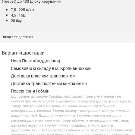
(TeeJet) до 430 Блоку керування:
7,5–225 л/хв;
4,5–16В;
20 бар.
Оплата та доставка
Варіанти доставки
Нова Пошта(відділення)
Самовивіз із складу в м. Кропивницький
Доставка власним транспортом
Доставка транспортними компаніями
Повернення і обмін
Відповідно до закону України «про захист прав споживачів» ви
можете протягом 14 днів з моменту покупки повернути або обміняти
товар, придбаний в магазині, за умови виконання всіх норм
передбачених законом. Умови обміну / повернення товару належної
якості стаття 9. Відповідно до закону України «про захист прав
споживачів»: споживач має право обміняти непродовольчий товар
належної якості на аналогічний у продавця, у якого він був
придбаний, якщо товар не задовольнив його за формою, габаритами,
фасоном, кольором, розміром або з інших причин не може бути ним