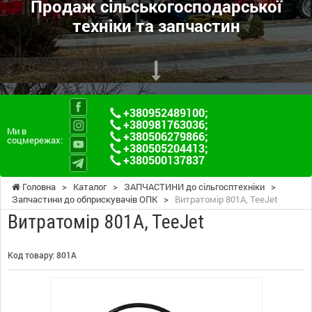
Продаж сільськогосподарської
техніки та запчастин
+380952489100
;
+380981763036
;
Ми в
+380506279866
;
соцмережах:
+380505204413
;
+380500137837
Головна
>
Каталог
>
ЗАПЧАСТИНИ до сільгосптехніки
>
Запчастини до обприскувачів ОПК
>
Витратомір 801A, TeeJet
Витратомір 801A, TeeJet
Код товару:
801A