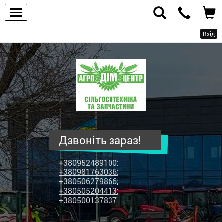
Вхід
ПП
"Агродім-
центр"
-
продаж
сільськогосподарської
техніки
Дзвоніть зараз!
та
запчастин
+380952489100
;
+380981763036
;
+380506279866
;
+380505204413
;
+380500137837