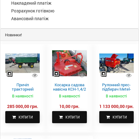
Накладений платіж
Розрахунок готівкою
Авансовий платіж
Новинки!
Причіп
Косарка садова
Рулонний прес-
тракторний
навісна КСН-1,4/2
підбирач Metel-
самоскидний
м.
Fach Z 587
В наявності
В наявності
В наявності
Spike 2 ПТС-4
285 000,00 грн.
10,00 грн.
1 133 000,00 грн.
КУПИТИ
КУПИТИ
КУПИТИ