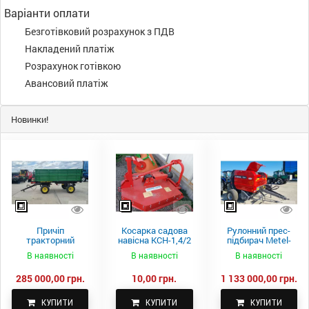
Варіанти оплати
Безготівковий розрахунок з ПДВ
Накладений платіж
Розрахунок готівкою
Авансовий платіж
Новинки!
Причіп
Косарка садова
Рулонний прес-
тракторний
навісна КСН-1,4/2
підбирач Metel-
самоскидний
м.
Fach Z 587
В наявності
В наявності
В наявності
Spike 2 ПТС-4
285 000,00 грн.
10,00 грн.
1 133 000,00 грн.
КУПИТИ
КУПИТИ
КУПИТИ