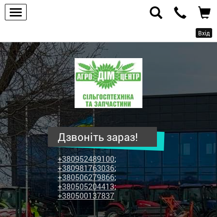
Вхід
ПП
"Агродім-
центр"
-
продаж
сільськогосподарської
техніки
Дзвоніть зараз!
та
запчастин
+380952489100
;
+380981763036
;
+380506279866
;
+380505204413
;
+380500137837