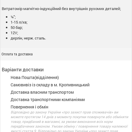
Витратомір магнітно-індукційний без внутрішніх рухомих деталей;
¼";
1-15 л/хв;
50 бар;
12V;
дерлін, нерж. сталь.
Оплата та доставка
Варіанти доставки
Нова Пошта(відділення)
Самовивіз із складу в м. Кропивницький
Доставка власним транспортом
Доставка транспортними компаніями
Повернення і обмін
Відповідно до закону України «про захист прав споживачів» ви
можете протягом 14 днів з моменту покупки повернути або обміняти
товар, придбаний в магазині, за умови виконання всіх норм
передбачених законом. Умови обміну / повернення товару належної
якості стаття 9. Відповідно до закону України «про захист прав