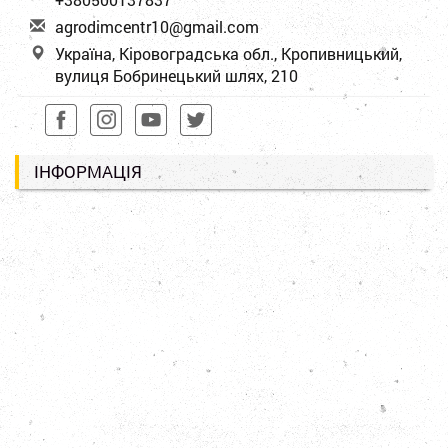
a
gro
dim
cen
tr1
0@g
mai
l.c
om
Україна, Кіровоградська обл., Кропивницький,
вулиця Бобринецький шлях, 210
ІНФОРМАЦІЯ