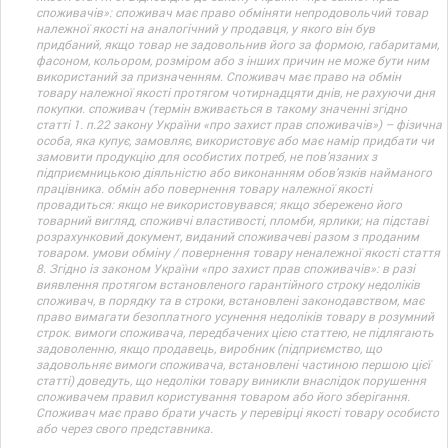
споживачів»: споживач має право обміняти непродовольчий товар
належної якості на аналогічний у продавця, у якого він був
придбаний, якщо товар не задовольнив його за формою, габаритами,
фасоном, кольором, розміром або з інших причин не може бути ним
використаний за призначенням. Споживач має право на обмін
товару належної якості протягом чотирнадцяти днів, не рахуючи дня
покупки. споживач (термін вживається в такому значенні згідно
статті 1. п.22 закону України «про захист прав споживачів») – фізична
особа, яка купує, замовляє, використовує або має намір придбати чи
замовити продукцію для особистих потреб, не пов’язаних з
підприємницькою діяльністю або виконанням обов’язків найманого
працівника. обмін або повернення товару належної якості
провадиться: якщо не використовувався; якщо збережено його
товарний вигляд, споживчі властивості, пломби, ярлики; на підставі
розрахунковий документ, виданий споживачеві разом з проданим
товаром. умови обміну / повернення товару неналежної якості стаття
8. Згідно із законом України «про захист прав споживачів»: в разі
виявлення протягом встановленого гарантійного строку недоліків
споживач, в порядку та в строки, встановлені законодавством, має
право вимагати безоплатного усунення недоліків товару в розумний
строк. вимоги споживача, передбачених цією статтею, не підлягають
задоволенню, якщо продавець, виробник (підприємство, що
задовольняє вимоги споживача, встановлені частиною першою цієї
статті) доведуть, що недоліки товару виникли внаслідок порушення
споживачем правил користування товаром або його зберігання.
Споживач має право брати участь у перевірці якості товару особисто
або через свого представника.