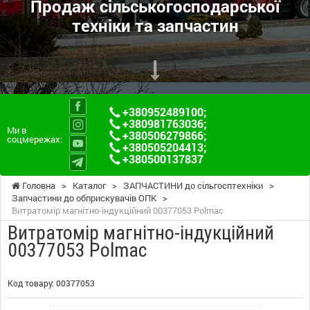
Продаж сільськогосподарської
техніки та запчастин
+380952489100
;
+380981763036
;
Ми в
+380506279866
;
соцмережах:
+380505204413
;
+380500137837
Головна
>
Каталог
>
ЗАПЧАСТИНИ до сільгосптехніки
>
Запчастини до обприскувачів ОПК
>
Витратомір магнітно-індукційний 00377053 Polmac
Витратомір магнітно-індукційний
00377053 Polmac
Код товару:
00377053