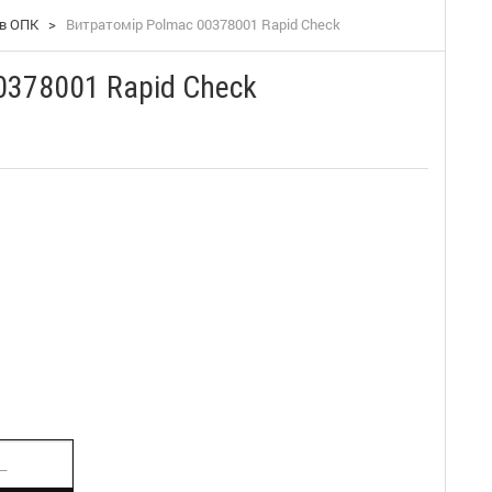
ів ОПК
>
Витратомір Polmac 00378001 Rapid Check
0378001 Rapid Check