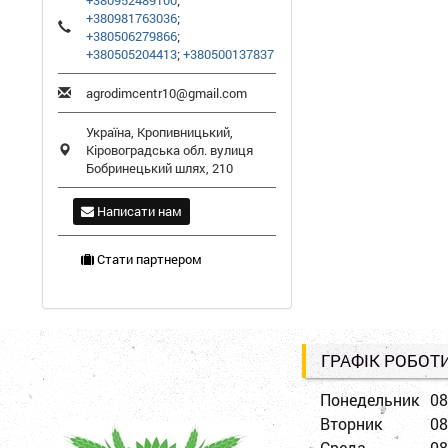
+380952489100
;
+380981763036
;
+380506279866
;
+380505204413
;
+380500137837
agrodimcentr10@gmail.com
Україна,
Кропивницький
,
Кіровоградська обл.
вулиця
Бобринецький шлях, 210
Написати нам
Стати партнером
ГРАФІК РОБОТ
Понедельник
08
Вторник
08
Среда
08