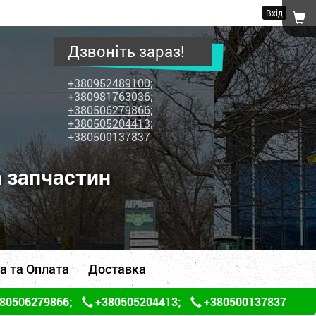
Вхід
Дзвоніть зараз!
+380952489100
;
+380981763036
;
+380506279866
;
+380505204413
;
+380500137837
а запчастин
а та Оплата
Доставка
80506279866
;
+380505204413
;
+380500137837