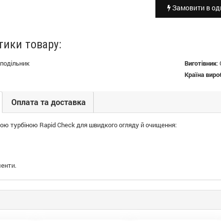
Замовити в оди
тики товару:
подільник
Виготівник
:
Країна виро
Оплата та доставка
ною турбіною Rapid Check для швидкого огляду й очищення:
менти.