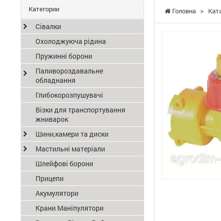
Категории
Головна
>
Кат
Сівалки
Охолоджуюча рідина
Пружинні борони
Паливороздавальне
обладнання
Глибокорозпушувачі
Візки для транспортування
жниварок
Шини,камери та диски
Мастильні матеріали
Шлейфові борони
Прицепи
Акумулятори
Крани Маніпулятори