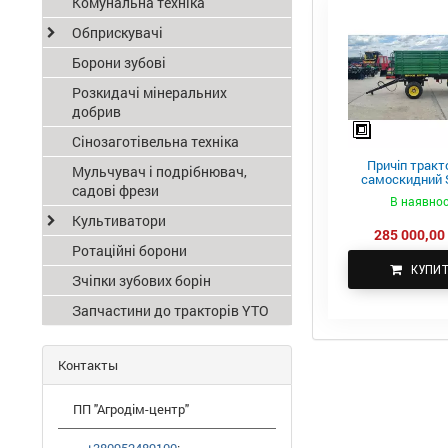
Комунальна техніка
Обприскувачі
Борони зубові
Розкидачі мінеральних
добрив
Сінозаготівельна техніка
Причіп тракт
Мульчувач і подрібнювач,
самоскидний S
садові фрези
ПТС-4
В наявнос
Культиватори
285 000,00 
Ротаційні борони
КУПИ
Зчіпки зубових борін
Запчастини до тракторів YTO
Контакты
ПП "Агродім-центр"