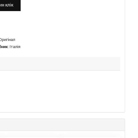
н клік
Оригінал
бник
:
Італія