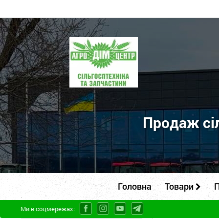
ПП
"Агродім-
центр"
-
продаж
сільськогосподарської
Продаж сіл
техніки
та
запчастин
Головна
Товари
П
Ми в соцмережах: