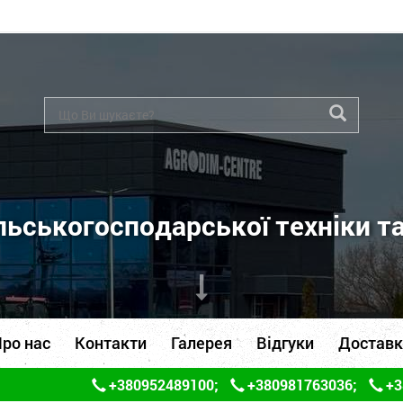
ьськогосподарської техніки т
ро нас
Контакти
Галерея
Відгуки
Доставк
+380952489100
;
+380981763036
;
+3