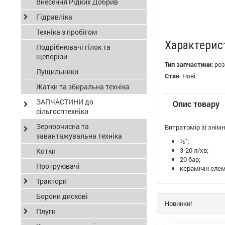
Внесення Рідких Добрив
Гідравліка
Техніка з пробігом
Характерис
Подрібнювачі гілок та
щепорізи
Тип запчастини
:
роз
Лущильники
Стан
:
Нові
Жатки та збиральна техніка
ЗАПЧАСТИНИ до
Опис товару
сільгосптехніки
Зерноочисна та
Витратомір зі знім
завантажувальна техніка
½";
3-20 л/хв;
Котки
20 бар;
Протруювачі
керамічні еле
Трактори
Борони дискові
Новинки!
Плуги