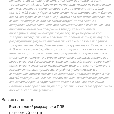
використаний за призначенням. Споживач має право на обмін
товару належної якості протягом чотирнадцяти днів, не рахуючи дня
покупки. споживач (термін вживається в такому значенні згідно
статті 1. п.22 закону України «про захист прав споживачів») – фізична
особа, яка купує, замовляє, використовує або має намір придбати чи
замовити продукцію для особистих потреб, не пов’язаних з
підприємницькою діяльністю або виконанням обов’язків найманого
працівника. обмін або повернення товару належної якості
провадиться: якщо не використовувався; якщо збережено його
товарний вигляд, споживчі властивості, пломби, ярлики; на підставі
розрахунковий документ, виданий споживачеві разом з проданим
товаром. умови обміну / повернення товару неналежної якості стаття
8. Згідно із законом України «про захист прав споживачів»: в разі
виявлення протягом встановленого гарантійного строку недоліків
споживач, в порядку та в строки, встановлені законодавством, має
право вимагати безоплатного усунення недоліків товару в розумний
строк. вимоги споживача, передбачених цією статтею, не підлягають
задоволенню, якщо продавець, виробник (підприємство, що
задовольняє вимоги споживача, встановлені частиною першою цієї
статті) доведуть, що недоліки товару виникли внаслідок порушення
споживачем правил користування товаром або його зберігання.
Споживач має право брати участь у перевірці якості товару особисто
або через свого представника.
Варіанти оплати
Безготівковий розрахунок з ПДВ
Накладений платіж