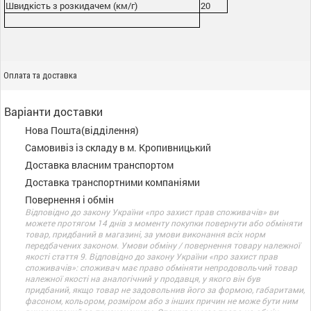
Швидкість з розкидачем (км/г)
20
Оплата та доставка
Варіанти доставки
Нова Пошта(відділення)
Самовивіз із складу в м. Кропивницький
Доставка власним транспортом
Доставка транспортними компаніями
Повернення і обмін
Відповідно до закону України «про захист прав споживачів» ви
можете протягом 14 днів з моменту покупки повернути або обміняти
товар, придбаний в магазині, за умови виконання всіх норм
передбачених законом. Умови обміну / повернення товару належної
якості стаття 9. Відповідно до закону України «про захист прав
споживачів»: споживач має право обміняти непродовольчий товар
належної якості на аналогічний у продавця, у якого він був
придбаний, якщо товар не задовольнив його за формою, габаритами,
фасоном, кольором, розміром або з інших причин не може бути ним