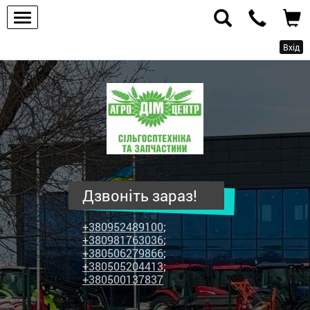
Вхід
ПП
"Агродім-
центр"
-
продаж
сільськогосподарської
техніки
Дзвоніть зараз!
та
запчастин
+380952489100
;
+380981763036
;
+380506279866
;
+380505204413
;
+380500137837