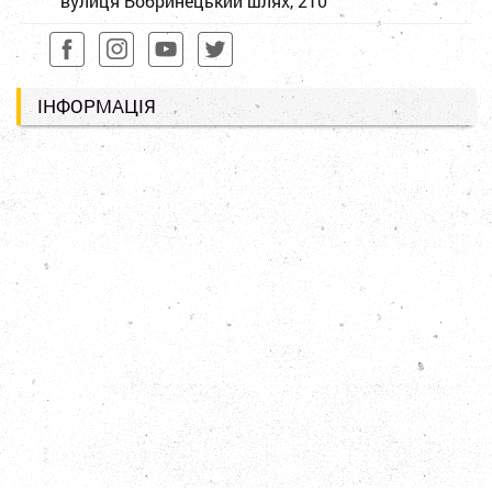
вулиця Бобринецький шлях, 210
ІНФОРМАЦІЯ