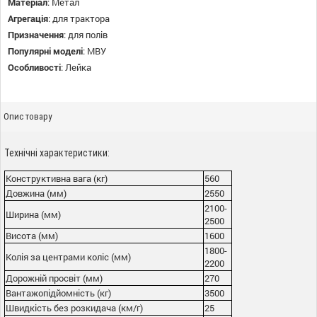
Матеріал
:
Метал
Агрегація
:
для трактора
Призначення
:
для полів
Популярні моделі
:
МВУ
Особливості
:
Лейка
Опис товару
Технічні характеристики:
Конструктивна вага (кг)
560
Довжина (мм)
2550
2100-
Ширина (мм)
2500
Висота (мм)
1600
1800-
Колія за центрами коліс (мм)
2200
Дорожній просвіт (мм)
270
Вантажопідйомність (кг)
3500
Швидкість без розкидача (км/г)
25