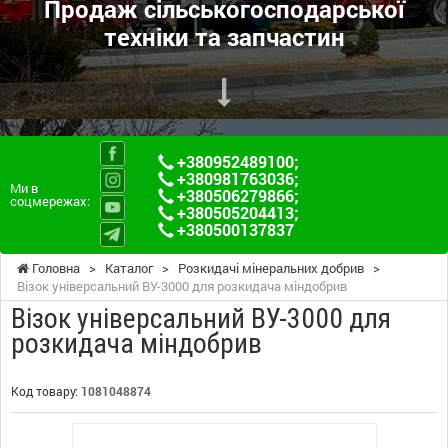
Продаж сільськогосподарської
техніки та запчастин
+380952489100
;
+380981763036
;
Ми в
+380506279866
;
соцмережах:
+380505204413
;
+380500137837
Головна
>
Каталог
>
Розкидачі мінеральних добрив
>
Візок універсальний ВУ-3000 для розкидача міндобрив
Візок універсальний ВУ-3000 для
розкидача міндобрив
Код товару:
1081048874