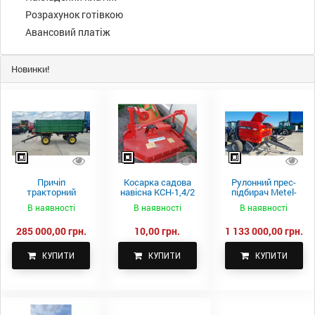
Розрахунок готівкою
Авансовий платіж
Новинки!
Причіп
Косарка садова
Рулонний прес-
тракторний
навісна КСН-1,4/2
підбирач Metel-
самоскидний
м.
Fach Z 587
В наявності
В наявності
В наявності
Spike 2 ПТС-4
285 000,00 грн.
10,00 грн.
1 133 000,00 грн.
КУПИТИ
КУПИТИ
КУПИТИ