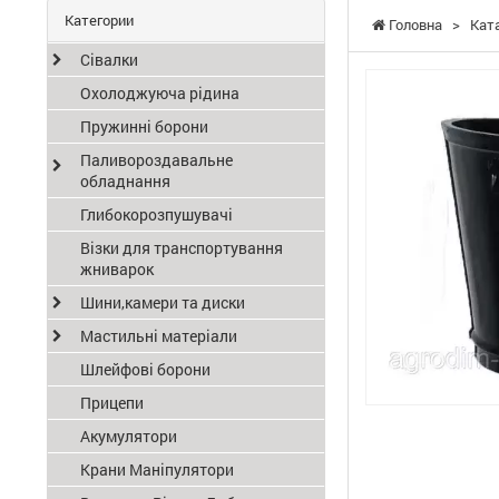
Категории
Головна
>
Кат
Сівалки
Охолоджуюча рідина
Пружинні борони
Паливороздавальне
обладнання
Глибокорозпушувачі
Візки для транспортування
жниварок
Шини,камери та диски
Мастильні матеріали
Шлейфові борони
Прицепи
Акумулятори
Крани Маніпулятори