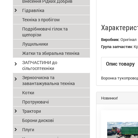
Внесення Рідких Добрив
Гідравліка
Техніка з пробігом
Характерис
Подрібнювачі гілок та
щепорізи
Виробник
:
Оригінал
Лущильники
Група запчастин
:
Кр
Жатки та збиральна техніка
ЗАПЧАСТИНИ до
Опис товару
сільгосптехніки
Зерноочисна та
Воронка тукопровод
завантажувальна техніка
Котки
Новинки!
Протруювачі
Трактори
Борони дискові
Плуги