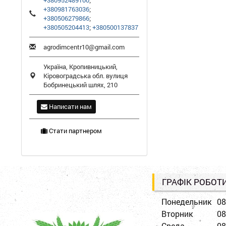
+380952489100
;
+380981763036
;
+380506279866
;
+380505204413
;
+380500137837
agrodimcentr10@gmail.com
Україна,
Кропивницький
,
Кіровоградська обл.
вулиця
Бобринецький шлях, 210
Написати нам
Стати партнером
ГРАФІК РОБОТ
Понедельник
08
Вторник
08
Среда
08