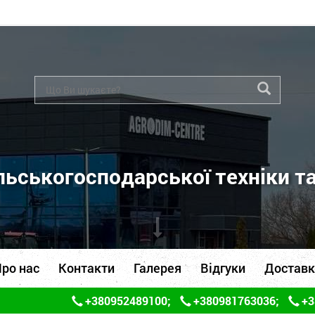
ьськогосподарської техніки т
ро нас
Контакти
Галерея
Відгуки
Доставк
+380952489100
;
+380981763036
;
+3