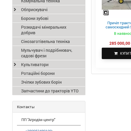
Комунальна техніка
Обприскувачі
Борони зубові
Причіп тракт
Розкидачі мінеральних
самоскидний S
ПТС-4
добрив
В наявнос
Сінозаготівельна техніка
285 000,00 
Мульчувач і подрібнювач,
КУПИ
садові фрези
Культиватори
Ротаційні борони
Зчіпки зубових борін
Запчастини до тракторів YTO
Контакты
ПП "Агродім-центр"