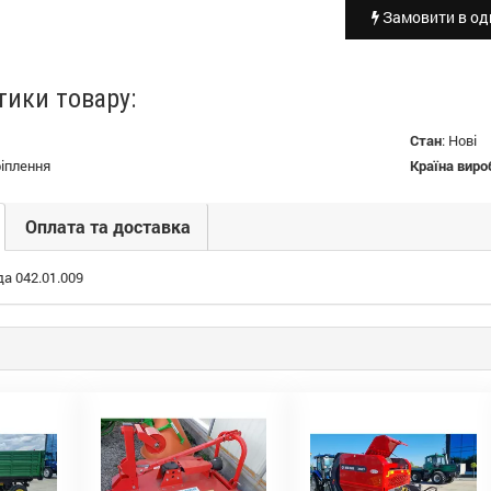
Замовити в оди
тики товару:
Стан
:
Нові
іплення
Країна виро
Оплата та доставка
а 042.01.009