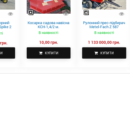
орний
Косарка садова навісна
Рулонний прес-підбирач
pike 2
КСН-1,4/2 м.
Metel-Fach Z 587
В наявності
В наявності
ті
10,00 грн.
1 133 000,00 грн.
грн.
ТИ
КУПИТИ
КУПИТИ