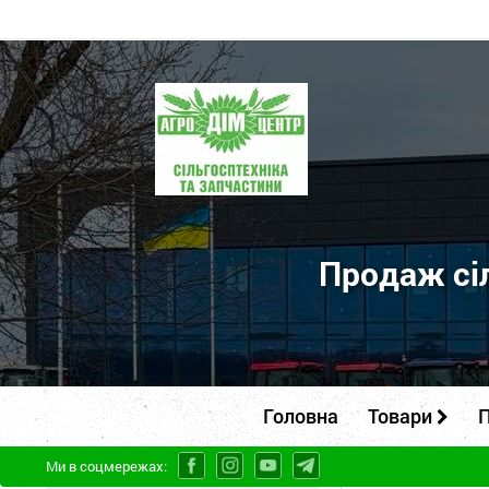
ПП
"Агродім-
центр"
-
продаж
сільськогосподарської
Продаж сіл
техніки
та
запчастин
Головна
Товари
П
Ми в соцмережах: