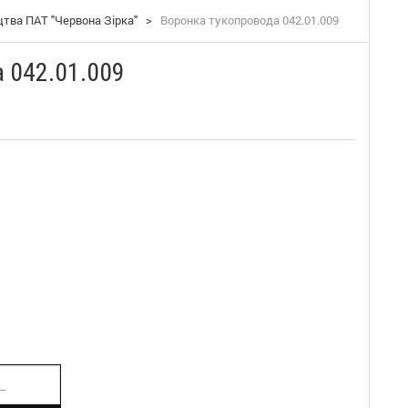
тва ПАТ "Червона Зірка"
>
Воронка тукопровода 042.01.009
 042.01.009