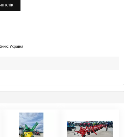
н клік
бник
:
Україна