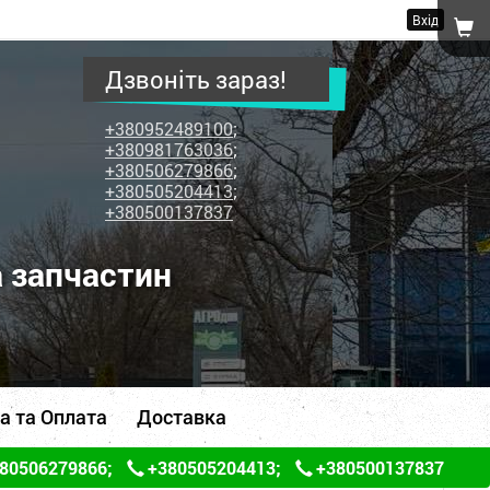
Вхід
Дзвоніть зараз!
+380952489100
;
+380981763036
;
+380506279866
;
+380505204413
;
+380500137837
а запчастин
а та Оплата
Доставка
80506279866
;
+380505204413
;
+380500137837