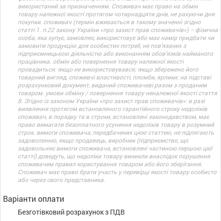
використаний за призначенням. Споживач має право на обмін
товару належної якості протягом чотирнадцяти днів, не рахуючи дня
покупки. споживач (термін вживається в такому значенні згідно
статті 1. п.22 закону України «про захист прав споживачів») – фізична
особа, яка купує, замовляє, використовує або має намір придбати чи
замовити продукцію для особистих потреб, не пов’язаних з
підприємницькою діяльністю або виконанням обов’язків найманого
працівника. обмін або повернення товару належної якості
провадиться: якщо не використовувався; якщо збережено його
товарний вигляд, споживчі властивості, пломби, ярлики; на підставі
розрахунковий документ, виданий споживачеві разом з проданим
товаром. умови обміну / повернення товару неналежної якості стаття
8. Згідно із законом України «про захист прав споживачів»: в разі
виявлення протягом встановленого гарантійного строку недоліків
споживач, в порядку та в строки, встановлені законодавством, має
право вимагати безоплатного усунення недоліків товару в розумний
строк. вимоги споживача, передбачених цією статтею, не підлягають
задоволенню, якщо продавець, виробник (підприємство, що
задовольняє вимоги споживача, встановлені частиною першою цієї
статті) доведуть, що недоліки товару виникли внаслідок порушення
споживачем правил користування товаром або його зберігання.
Споживач має право брати участь у перевірці якості товару особисто
або через свого представника.
Варіанти оплати
Безготівковий розрахунок з ПДВ