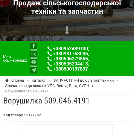
Продаж сільськогосподарської
техніки та запчастин
+380952489100
;
+380981763036
;
Ми в
+380506279866
;
соцмережах:
+380505204413
;
+380500137837
Головна
>
Каталог
>
ЗАПЧАСТИНИ до сільгосптехніки
>
Запчастини до сівалок УПС, Веста, Вега, СУПН
>
Ворушилка 509.046.4191
Ворушилка 509.046.4191
Код товару:
59171752