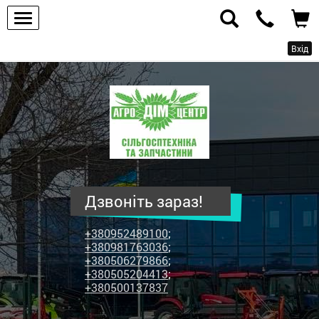
Вхід
ПП
"Агродім-
центр"
-
продаж
сільськогосподарської
техніки
Дзвоніть зараз!
та
запчастин
+380952489100
;
+380981763036
;
+380506279866
;
+380505204413
;
+380500137837