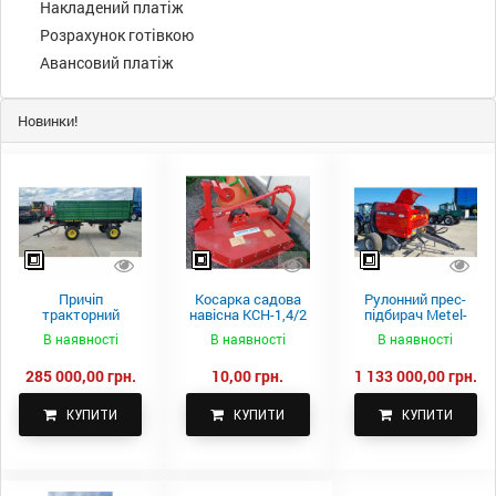
Накладений платіж
Розрахунок готівкою
Авансовий платіж
Новинки!
Причіп
Косарка садова
Рулонний прес-
тракторний
навісна КСН-1,4/2
підбирач Metel-
самоскидний
м.
Fach Z 587
В наявності
В наявності
В наявності
Spike 2 ПТС-4
285 000,00 грн.
10,00 грн.
1 133 000,00 грн.
КУПИТИ
КУПИТИ
КУПИТИ