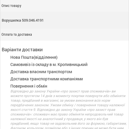
Опис товару
Ворушилка 509.046.4191
Оплата та доставка
Варіанти доставки
Нова Пошта(відділення)
Самовивіз із складу в м. Кропивницький
Доставка власним транспортом
Доставка транспортними компаніями
Повернення і обмін
Відповідно до закону України «про захист прав споживачів» ви
можете протягом 14 днів з моменту покупки повернути або обміняти
товар, придбаний в магазині, за умови виконання всіх норм
передбачених законом. Умови обміну / повернення товару належної
якості стаття 9. Відповідно до закону України «про захист прав
споживачів»: споживач має право обміняти непродовольчий товар
належної якості на аналогічний у продавця, у якого він був
придбаний, якщо товар не задовольнив його за формою, габаритами,
фасоном, кольором, розміром або з інших причин не може бути ним