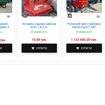
орний
Косарка садова навісна
Рулонний прес-підбирач
pike 2
КСН-1,4/2 м.
Metel-Fach Z 587
В наявності
В наявності
ті
10,00 грн.
1 133 000,00 грн.
грн.
ТИ
КУПИТИ
КУПИТИ