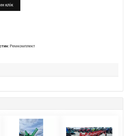
н клік
стин
:
Ремкомплект