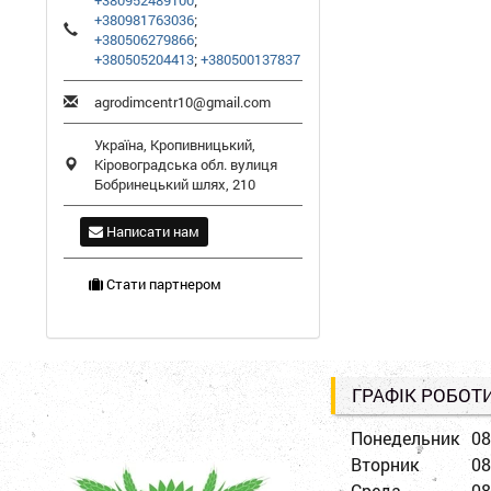
+380952489100
;
+380981763036
;
+380506279866
;
+380505204413
;
+380500137837
agrodimcentr10@gmail.com
Україна,
Кропивницький
,
Кіровоградська обл.
вулиця
Бобринецький шлях, 210
Написати нам
Стати партнером
ГРАФІК РОБОТ
Понедельник
08
Вторник
08
Среда
08