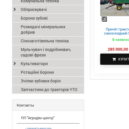
Комунальна техніка
Обприскувачі
Борони зубові
Розкидачі мінеральних
Причіп тракт
добрив
самоскидний S
ПТС-4
В наявнос
Сінозаготівельна техніка
285 000,00 
Мульчувач і подрібнювач,
садові фрези
КУПИ
Культиватори
Ротаційні борони
Зчіпки зубових борін
Запчастини до тракторів YTO
Контакты
ПП "Агродім-центр"