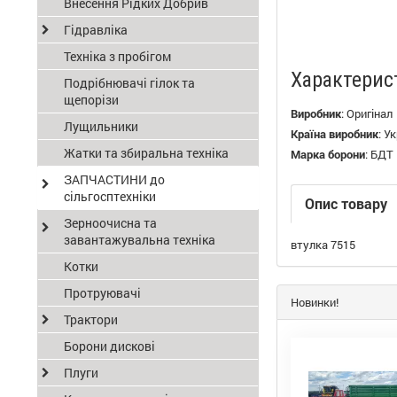
Внесення Рідких Добрив
Гідравліка
Техніка з пробігом
Характерис
Подрібнювачі гілок та
щепорізи
Виробник
:
Оригінал
Лущильники
Країна виробник
:
Ук
Жатки та збиральна техніка
Марка борони
:
БДТ
ЗАПЧАСТИНИ до
сільгосптехніки
Опис товару
Зерноочисна та
завантажувальна техніка
втулка 7515
Котки
Протруювачі
Новинки!
Трактори
Борони дискові
Плуги