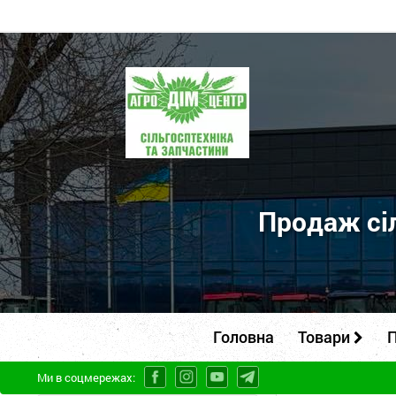
ПП
"Агродім-
центр"
-
продаж
сільськогосподарської
Продаж сіл
техніки
та
запчастин
Головна
Товари
П
Ми в соцмережах: