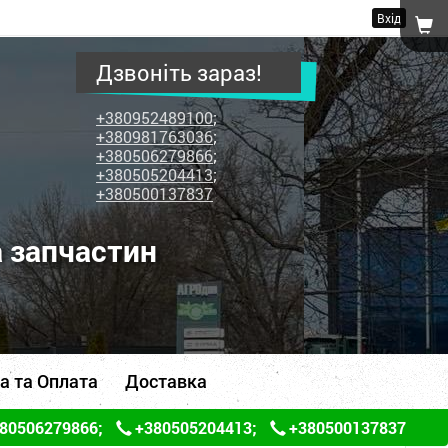
Вхід
Дзвоніть зараз!
+380952489100
;
+380981763036
;
+380506279866
;
+380505204413
;
+380500137837
а запчастин
а та Оплата
Доставка
80506279866
;
+380505204413
;
+380500137837