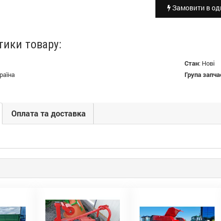
Замовити в оди
тики товару:
Стан
:
Нові
раїна
Група запча
Оплата та доставка