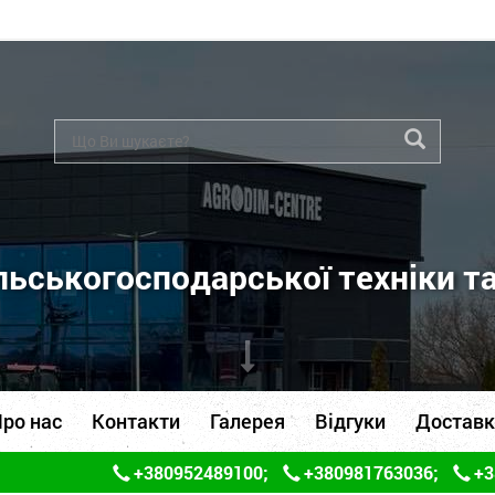
ьськогосподарської техніки т
ро нас
Контакти
Галерея
Відгуки
Доставк
+380952489100
;
+380981763036
;
+3