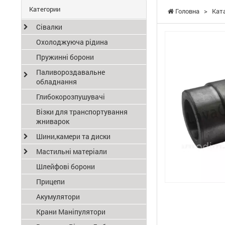
Категории
Головна
>
Кат
Сівалки
Охолоджуюча рідина
Пружинні борони
Паливороздавальне
обладнання
Глибокорозпушувачі
Візки для транспортування
жниварок
Шини,камери та диски
Мастильні матеріали
Шлейфові борони
Прицепи
Акумулятори
Крани Маніпулятори