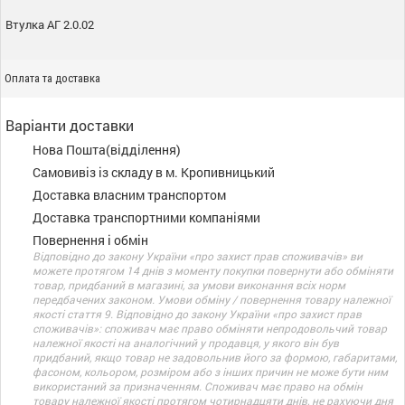
Втулка АГ 2.0.02
Оплата та доставка
Варіанти доставки
Нова Пошта(відділення)
Самовивіз із складу в м. Кропивницький
Доставка власним транспортом
Доставка транспортними компаніями
Повернення і обмін
Відповідно до закону України «про захист прав споживачів» ви
можете протягом 14 днів з моменту покупки повернути або обміняти
товар, придбаний в магазині, за умови виконання всіх норм
передбачених законом. Умови обміну / повернення товару належної
якості стаття 9. Відповідно до закону України «про захист прав
споживачів»: споживач має право обміняти непродовольчий товар
належної якості на аналогічний у продавця, у якого він був
придбаний, якщо товар не задовольнив його за формою, габаритами,
фасоном, кольором, розміром або з інших причин не може бути ним
використаний за призначенням. Споживач має право на обмін
товару належної якості протягом чотирнадцяти днів, не рахуючи дня