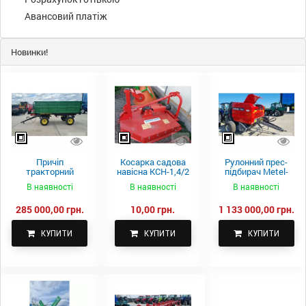
Авансовий платіж
Новинки!
Причіп
Косарка садова
Рулонний прес-
тракторний
навісна КСН-1,4/2
підбирач Metel-
самоскидний
м.
Fach Z 587
В наявності
В наявності
В наявності
Spike 2 ПТС-4
285 000,00 грн.
10,00 грн.
1 133 000,00 грн.
КУПИТИ
КУПИТИ
КУПИТИ