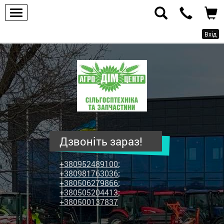
Вхід
ПП
"Агродім-
центр"
-
продаж
сільськогосподарської
техніки
Дзвоніть зараз!
та
запчастин
+380952489100
;
+380981763036
;
+380506279866
;
+380505204413
;
+380500137837