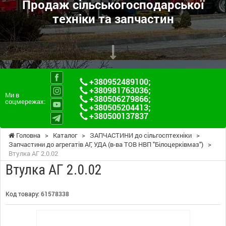
Продаж сільськогосподарської
техніки та запчастин
+380952489100
;
+380981763036
;
Ми в
+380506279866
;
соцмережах:
+380505204413
;
+380500137837
Головна
>
Каталог
>
ЗАПЧАСТИНИ до сільгосптехніки
>
Запчастини до агрегатів АГ, УДА (в-ва ТОВ НВП "Білоцерківмаз")
>
Втулка АГ 2.0.02
Втулка АГ 2.0.02
Код товару:
61578338