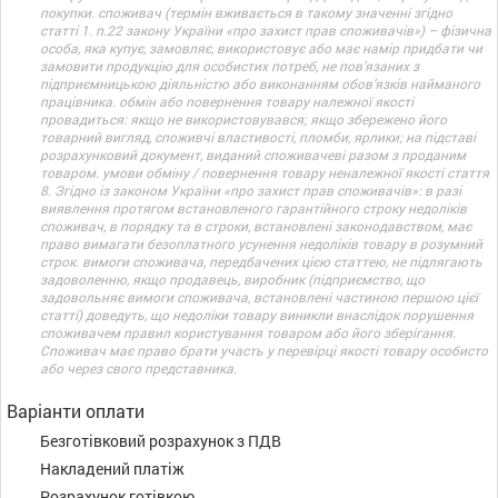
покупки. споживач (термін вживається в такому значенні згідно
статті 1. п.22 закону України «про захист прав споживачів») – фізична
особа, яка купує, замовляє, використовує або має намір придбати чи
замовити продукцію для особистих потреб, не пов’язаних з
підприємницькою діяльністю або виконанням обов’язків найманого
працівника. обмін або повернення товару належної якості
провадиться: якщо не використовувався; якщо збережено його
товарний вигляд, споживчі властивості, пломби, ярлики; на підставі
розрахунковий документ, виданий споживачеві разом з проданим
товаром. умови обміну / повернення товару неналежної якості стаття
8. Згідно із законом України «про захист прав споживачів»: в разі
виявлення протягом встановленого гарантійного строку недоліків
споживач, в порядку та в строки, встановлені законодавством, має
право вимагати безоплатного усунення недоліків товару в розумний
строк. вимоги споживача, передбачених цією статтею, не підлягають
задоволенню, якщо продавець, виробник (підприємство, що
задовольняє вимоги споживача, встановлені частиною першою цієї
статті) доведуть, що недоліки товару виникли внаслідок порушення
споживачем правил користування товаром або його зберігання.
Споживач має право брати участь у перевірці якості товару особисто
або через свого представника.
Варіанти оплати
Безготівковий розрахунок з ПДВ
Накладений платіж
Розрахунок готівкою