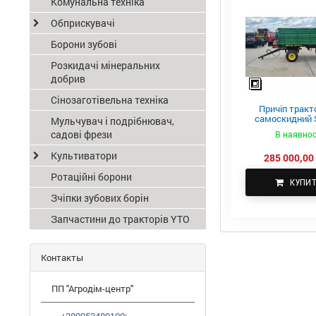
Комунальна техніка
Обприскувачі
Борони зубові
Розкидачі мінеральних
добрив
Сінозаготівельна техніка
Причіп тракт
самоскидний S
Мульчувач і подрібнювач,
ПТС-4
садові фрези
В наявнос
Культиватори
285 000,00 
Ротаційні борони
КУПИ
Зчіпки зубових борін
Запчастини до тракторів YTO
Контакты
ПП "Агродім-центр"