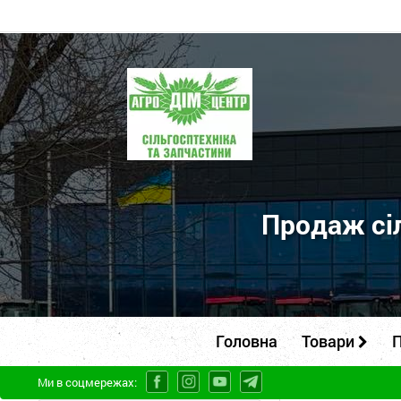
ПП
"Агродім-
центр"
-
продаж
сільськогосподарської
Продаж сіл
техніки
та
запчастин
Головна
Товари
П
Ми в соцмережах: