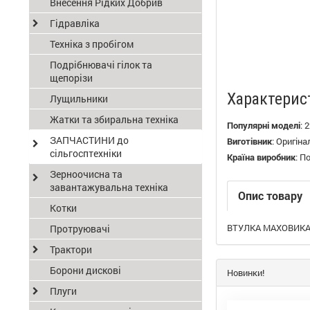
Внесення Рідких Добрив
Гідравліка
Техніка з пробігом
Подрібнювачі гілок та
щепорізи
Характерис
Лущильники
Жатки та збиральна техніка
Популярні моделі
:
2
ЗАПЧАСТИНИ до
Виготівник
:
Оригіна
сільгосптехніки
Країна виробник
:
П
Зерноочисна та
завантажувальна техніка
Опис товару
Котки
ВТУЛКА МАХОВИКА П
Протруювачі
Трактори
Борони дискові
Новинки!
Плуги