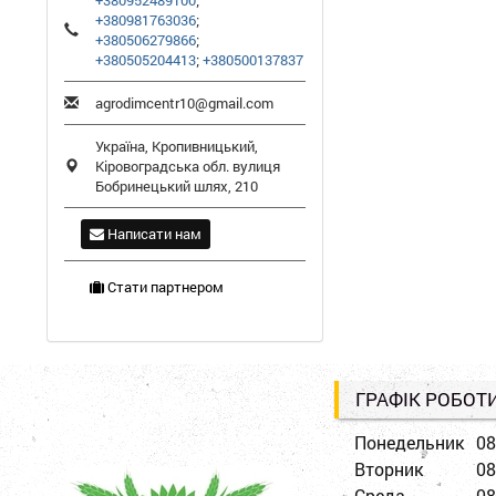
+380952489100
;
+380981763036
;
+380506279866
;
+380505204413
;
+380500137837
agrodimcentr10@gmail.com
Україна,
Кропивницький
,
Кіровоградська обл.
вулиця
Бобринецький шлях, 210
Написати нам
Стати партнером
ГРАФІК РОБОТ
Понедельник
08
Вторник
08
Среда
08