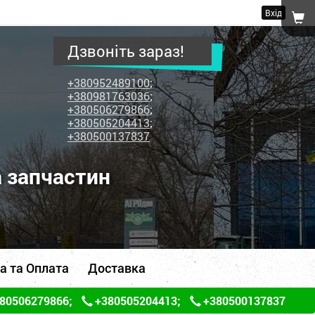
Вхід
Дзвоніть зараз!
+380952489100
;
+380981763036
;
+380506279866
;
+380505204413
;
+380500137837
а запчастин
а та Оплата
Доставка
80506279866
;
+380505204413
;
+380500137837