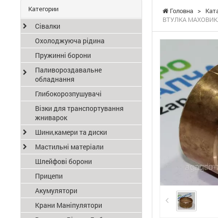
Категории
Головна
>
Кат
ВТУЛКА МАХОВИКА 
Сівалки
Охолоджуюча рідина
Пружинні борони
Паливороздавальне
обладнання
Глибокорозпушувачі
Візки для транспортування
жниварок
Шини,камери та диски
Мастильні матеріали
Шлейфові борони
Прицепи
Акумулятори
Крани Маніпулятори