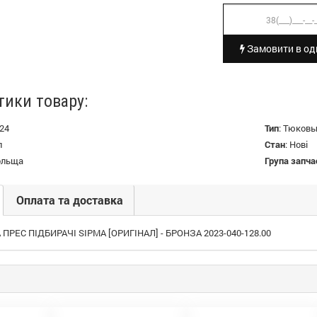
Замовити в оди
тики товару:
24
Тип
:
Тюковы
л
Стан
:
Нові
ольща
Група запча
Оплата та доставка
РЕС ПІДБИРАЧІ SIPMA [ОРИГІНАЛ] - БРОНЗА 2023-040-128.00