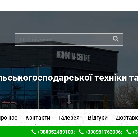
ьськогосподарської техніки т
ро нас
Контакти
Галерея
Відгуки
Доставк
+380952489100
;
+380981763036
;
+3