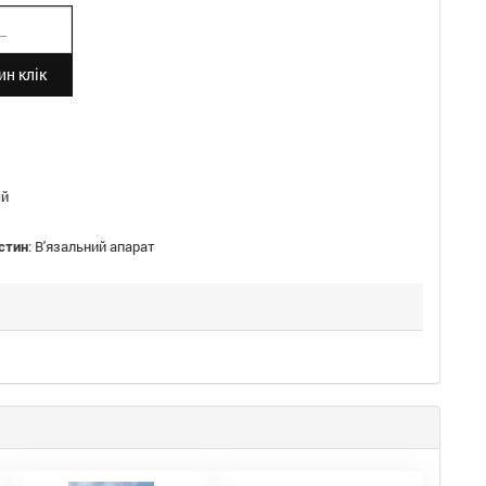
н клік
й
стин
:
В'язальний апарат