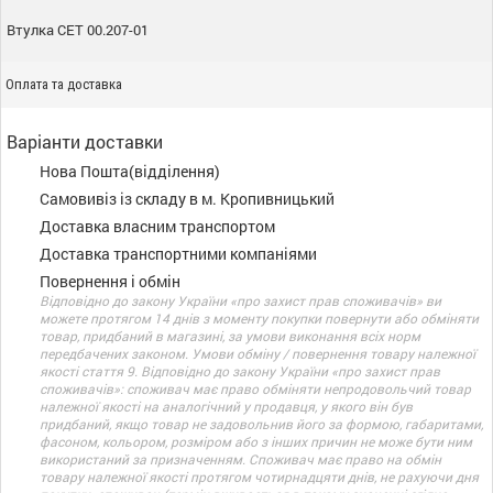
Втулка СЕТ 00.207-01
Оплата та доставка
Варіанти доставки
Нова Пошта(відділення)
Самовивіз із складу в м. Кропивницький
Доставка власним транспортом
Доставка транспортними компаніями
Повернення і обмін
Відповідно до закону України «про захист прав споживачів» ви
можете протягом 14 днів з моменту покупки повернути або обміняти
товар, придбаний в магазині, за умови виконання всіх норм
передбачених законом. Умови обміну / повернення товару належної
якості стаття 9. Відповідно до закону України «про захист прав
споживачів»: споживач має право обміняти непродовольчий товар
належної якості на аналогічний у продавця, у якого він був
придбаний, якщо товар не задовольнив його за формою, габаритами,
фасоном, кольором, розміром або з інших причин не може бути ним
використаний за призначенням. Споживач має право на обмін
товару належної якості протягом чотирнадцяти днів, не рахуючи дня