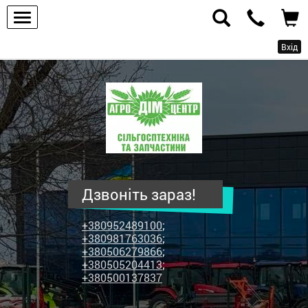
Вхід
ПП
"Агродім-
центр"
-
продаж
сільськогосподарської
техніки
Дзвоніть зараз!
та
запчастин
+380952489100
;
+380981763036
;
+380506279866
;
+380505204413
;
+380500137837