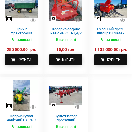
Причіп
Косарка садова
Рулонний прес-
тракторний
навісна КСН-1,4/2
підбирач Metel-
самоскидний
м.
Fach Z 587
В наявності
В наявності
В наявності
Spike 2 ПТС-4
285 000,00 грн.
10,00 грн.
1 133 000,00 грн.
КУПИТИ
КУПИТИ
КУПИТИ
Обприскувач
Культиватор
навісний CX PRO
просапний
1000-15
КПН-5,6-05
В наявності
В наявності