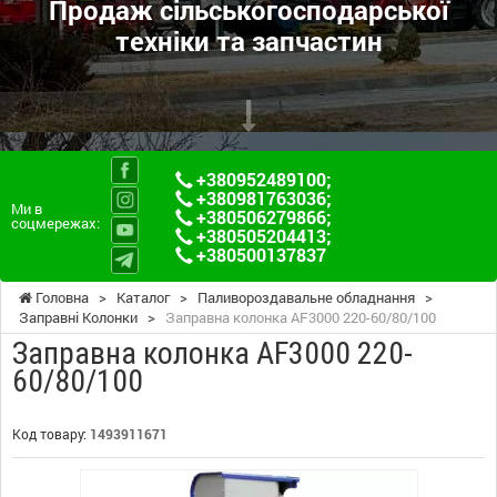
Продаж сільськогосподарської
техніки та запчастин
+380952489100
;
+380981763036
;
Ми в
+380506279866
;
соцмережах:
+380505204413
;
+380500137837
Головна
>
Каталог
>
Паливороздавальне обладнання
>
Заправні Колонки
>
Заправна колонка AF3000 220-60/80/100
Заправна колонка AF3000 220-
60/80/100
Код товару:
1493911671