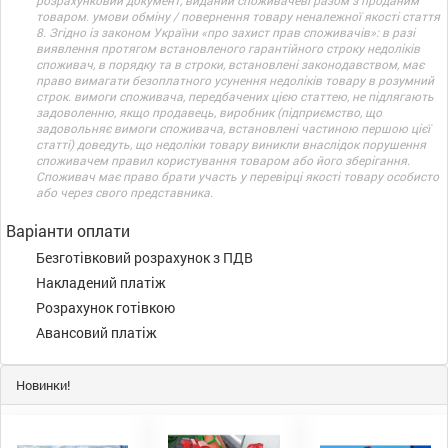
розрахунковий документ, виданий споживачеві разом з проданим
товаром. умови обміну / повернення товару неналежної якості стаття
8. Згідно із законом України «про захист прав споживачів»: в разі
виявлення протягом встановленого гарантійного строку недоліків
споживач, в порядку та в строки, встановлені законодавством, має
право вимагати безоплатного усунення недоліків товару в розумний
строк. вимоги споживача, передбачених цією статтею, не підлягають
задоволенню, якщо продавець, виробник (підприємство, що
задовольняє вимоги споживача, встановлені частиною першою цієї
статті) доведуть, що недоліки товару виникли внаслідок порушення
споживачем правил користування товаром або його зберігання.
Споживач має право брати участь у перевірці якості товару особисто
або через свого представника.
Варіанти оплати
Безготівковий розрахунок з ПДВ
Накладений платіж
Розрахунок готівкою
Авансовий платіж
Новинки!