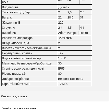
л/хв
Вид палива
Дизель
Тиск на виході, Бар
2
2,5
2,5
Вага, кг
22
28,5
31
Живлення, В
220
Струм, А
2,4
3,5
4,1
Виробник
Adam Pumps (Італія)
Робоча температура
-20/+50°С
Шнур живлення, м
2
Висота «сухого» всмоктування,м
2
Перепускний клапан
Так
Впускний/випускний отвір
1' x 1'
Макс. час безперервної роботи,хв
30
Ступінь вологозахищенності
IP55
Рівень шуму, дБ
80
Заборонені рідини
Бензин, гас, вода
Гарантійний термін
12 міс.
Оплата та доставка
Варіанти доставки