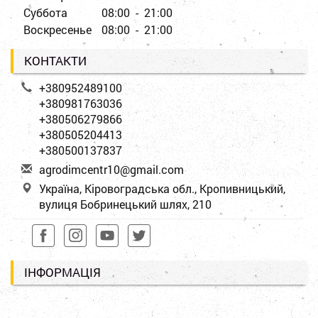
Суббота
08:00 - 21:00
Воскресенье
08:00 - 21:00
КОНТАКТИ
+380952489100
+380981763036
+380506279866
+380505204413
+380500137837
a
gro
dim
cen
tr1
0@g
mai
l.c
om
Україна, Кіровоградська обл., Кропивницький,
вулиця Бобринецький шлях, 210
ІНФОРМАЦІЯ