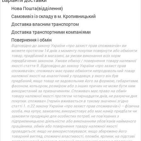
Нова Пошта(відділення)
Самовивіз із складу в м. Кропивницький
Доставка власним транспортом
Доставка транспортними компаніями
Повернення і обмін
Відповідно до закону України «про захист прав споживачів» ви
можете протягом 14 днів з моменту покупки повернути або обміняти
товар, придбаний в магазині, за умови виконання всіх норм
передбачених законом. Умови обміну / повернення товару належної
якості стаття 9. Відповідно до закону України «про захист прав
споживачів»: споживач має право обміняти непродовольчий товар
належної якості на аналогічний у продавця, у якого він був
придбаний, якщо товар не задовольнив його за формою, габаритами,
фасоном, кольором, розміром або з інших причин не може бути ним
використаний за призначенням. Споживач має право на обмін
товару належної якості протягом чотирнадцяти днів, не рахуючи дня
покупки. споживач (термін вживається в такому значенні згідно
статті 1. п.22 закону України «про захист прав споживачів») – фізична
особа, яка купує, замовляє, використовує або має намір придбати чи
замовити продукцію для особистих потреб, не пов’язаних з
підприємницькою діяльністю або виконанням обов’язків найманого
працівника. обмін або повернення товару належної якості
провадиться: якщо не використовувався; якщо збережено його
товарний вигляд, споживчі властивості, пломби, ярлики; на підставі