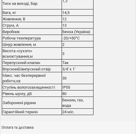
1,3
Тиск на виході, Бар
Вага, кг
14,5
Живлення, В
12
Струм, А
13
Виробник
Бенза (Україна)
Робоча температура
-20/+50°С
Шнур живлення, м
2
Висота «сухого»
3
всмоктування,м
Перепускний клапан
Так
Впускний/випускний отвір
3/4' x 1'
Макс. час безперервної
30
роботи,хв
Ступінь вологозахищенності
IP55
Рівень шуму, дБ
80
Бензин, газ,
Заборонені рідини
вода
Гарантійний термін
24 міс.
Оплата та доставка