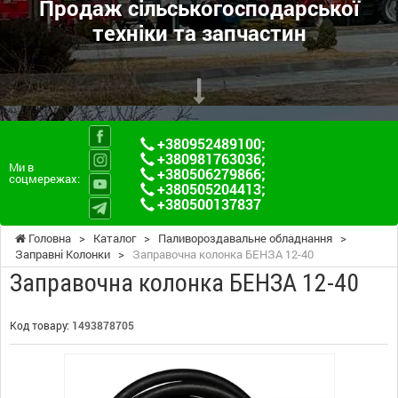
Продаж сільськогосподарської
техніки та запчастин
+380952489100
;
+380981763036
;
Ми в
+380506279866
;
соцмережах:
+380505204413
;
+380500137837
Головна
>
Каталог
>
Паливороздавальне обладнання
>
Заправні Колонки
>
Заправочна колонка БЕНЗА 12-40
Заправочна колонка БЕНЗА 12-40
Код товару:
1493878705