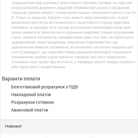
товарний вигляд, споживчі властивості, пломби, ярлики; на підставі
розрахунковий документ, виданий споживачеві разом з проданим
товаром. умови обміну / повернення товару неналежної якості стаття
8. Згідно із законом України «про захист прав споживачів»: в разі
виявлення протягом встановленого гарантійного строку недоліків
споживач, в порядку та в строки, встановлені законодавством, має
право вимагати безоплатного усунення недоліків товару в розумний
строк. вимоги споживача, передбачених цією статтею, не підлягають
задоволенню, якщо продавець, виробник (підприємство, що
задовольняє вимоги споживача, встановлені частиною першою цієї
статті) доведуть, що недоліки товару виникли внаслідок порушення
споживачем правил користування товаром або його зберігання.
Споживач має право брати участь у перевірці якості товару особисто
або через свого представника.
Варіанти оплати
Безготівковий розрахунок з ПДВ
Накладений платіж
Розрахунок готівкою
Авансовий платіж
Новинки!