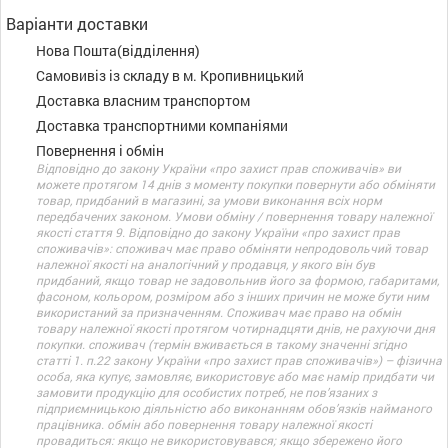
Варіанти доставки
Нова Пошта(відділення)
Самовивіз із складу в м. Кропивницький
Доставка власним транспортом
Доставка транспортними компаніями
Повернення і обмін
Відповідно до закону України «про захист прав споживачів» ви
можете протягом 14 днів з моменту покупки повернути або обміняти
товар, придбаний в магазині, за умови виконання всіх норм
передбачених законом. Умови обміну / повернення товару належної
якості стаття 9. Відповідно до закону України «про захист прав
споживачів»: споживач має право обміняти непродовольчий товар
належної якості на аналогічний у продавця, у якого він був
придбаний, якщо товар не задовольнив його за формою, габаритами,
фасоном, кольором, розміром або з інших причин не може бути ним
використаний за призначенням. Споживач має право на обмін
товару належної якості протягом чотирнадцяти днів, не рахуючи дня
покупки. споживач (термін вживається в такому значенні згідно
статті 1. п.22 закону України «про захист прав споживачів») – фізична
особа, яка купує, замовляє, використовує або має намір придбати чи
замовити продукцію для особистих потреб, не пов’язаних з
підприємницькою діяльністю або виконанням обов’язків найманого
працівника. обмін або повернення товару належної якості
провадиться: якщо не використовувався; якщо збережено його