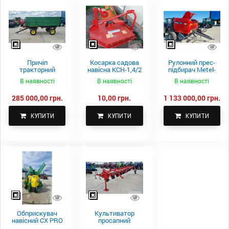
Причіп
Косарка садова
Рулонний прес-
тракторний
навісна КСН-1,4/2
підбирач Metel-
самоскидний
м.
Fach Z 587
В наявності
В наявності
В наявності
Spike 2 ПТС-4
285 000,00 грн.
10,00 грн.
1 133 000,00 грн.
КУПИТИ
КУПИТИ
КУПИТИ
Обприскувач
Культиватор
навісний CX PRO
просапний
1000-15
КПН-5,6-05