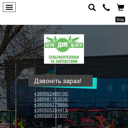
Вхід
ПП
"Агродім-
центр"
-
продаж
сільськогосподарської
техніки
Дзвоніть зараз!
та
запчастин
+380952489100
;
+380981763036
;
+380506279866
;
+380505204413
;
+380500137837