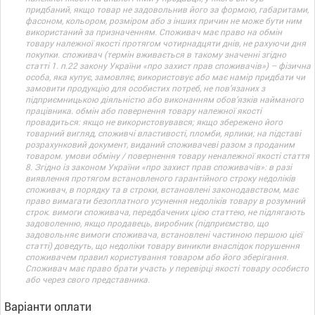
придбаний, якщо товар не задовольнив його за формою, габаритами,
фасоном, кольором, розміром або з інших причин не може бути ним
використаний за призначенням. Споживач має право на обмін
товару належної якості протягом чотирнадцяти днів, не рахуючи дня
покупки. споживач (термін вживається в такому значенні згідно
статті 1. п.22 закону України «про захист прав споживачів») – фізична
особа, яка купує, замовляє, використовує або має намір придбати чи
замовити продукцію для особистих потреб, не пов’язаних з
підприємницькою діяльністю або виконанням обов’язків найманого
працівника. обмін або повернення товару належної якості
провадиться: якщо не використовувався; якщо збережено його
товарний вигляд, споживчі властивості, пломби, ярлики; на підставі
розрахунковий документ, виданий споживачеві разом з проданим
товаром. умови обміну / повернення товару неналежної якості стаття
8. Згідно із законом України «про захист прав споживачів»: в разі
виявлення протягом встановленого гарантійного строку недоліків
споживач, в порядку та в строки, встановлені законодавством, має
право вимагати безоплатного усунення недоліків товару в розумний
строк. вимоги споживача, передбачених цією статтею, не підлягають
задоволенню, якщо продавець, виробник (підприємство, що
задовольняє вимоги споживача, встановлені частиною першою цієї
статті) доведуть, що недоліки товару виникли внаслідок порушення
споживачем правил користування товаром або його зберігання.
Споживач має право брати участь у перевірці якості товару особисто
або через свого представника.
Варіанти оплати