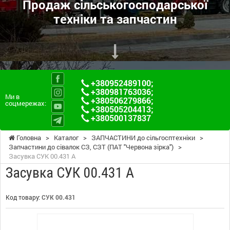
Продаж сільськогосподарської
техніки та запчастин
+380952489100
;
+380981763036
;
Ми в
+380506279866
;
соцмережах:
+380505204413
;
+380500137837
Головна
>
Каталог
>
ЗАПЧАСТИНИ до сільгосптехніки
>
Запчастини до сівалок СЗ, СЗТ (ПАТ "Червона зірка")
>
Засувка СУК 00.431 А
Засувка СУК 00.431 А
Код товару:
СУК 00.431