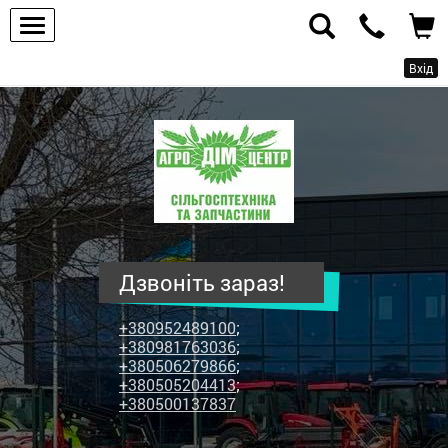
Вхід
ПП
"Агродім-
центр"
-
продаж
сільськогосподарської
техніки
Дзвоніть зараз!
та
запчастин
+380952489100
;
+380981763036
;
+380506279866
;
+380505204413
;
+380500137837