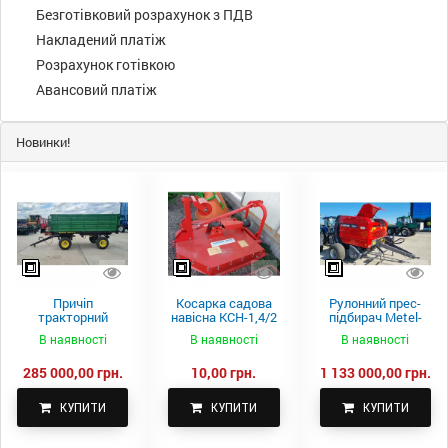
Безготівковий розрахунок з ПДВ
Накладений платіж
Розрахунок готівкою
Авансовий платіж
Новинки!
Причіп
Косарка садова
Рулонний прес-
тракторний
навісна КСН-1,4/2
підбирач Metel-
самоскидний
м.
Fach Z 587
В наявності
В наявності
В наявності
Spike 2 ПТС-4
285 000,00 грн.
10,00 грн.
1 133 000,00 грн.
КУПИТИ
КУПИТИ
КУПИТИ