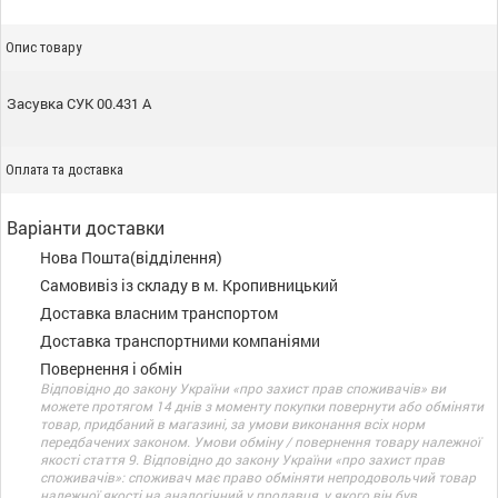
Опис товару
Засувка СУК 00.431 А
Оплата та доставка
Варіанти доставки
Нова Пошта(відділення)
Самовивіз із складу в м. Кропивницький
Доставка власним транспортом
Доставка транспортними компаніями
Повернення і обмін
Відповідно до закону України «про захист прав споживачів» ви
можете протягом 14 днів з моменту покупки повернути або обміняти
товар, придбаний в магазині, за умови виконання всіх норм
передбачених законом. Умови обміну / повернення товару належної
якості стаття 9. Відповідно до закону України «про захист прав
споживачів»: споживач має право обміняти непродовольчий товар
належної якості на аналогічний у продавця, у якого він був