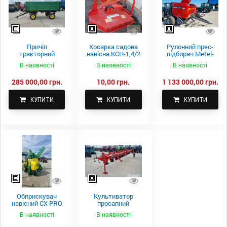
Причіп
Косарка садова
Рулонний прес-
тракторний
навісна КСН-1,4/2
підбирач Metel-
самоскидний
м.
Fach Z 587
В наявності
В наявності
В наявності
Spike 2 ПТС-4
285 000,00 грн.
10,00 грн.
1 133 000,00 грн.
КУПИТИ
КУПИТИ
КУПИТИ
Обприскувач
Культиватор
навісний CX PRO
просапний
1000-15
КПН-5,6-05
В наявності
В наявності