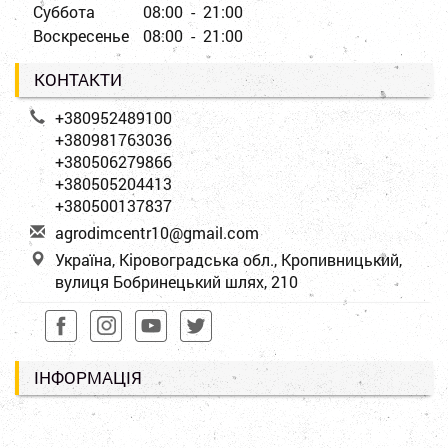
Суббота
08:00 - 21:00
Воскресенье
08:00 - 21:00
КОНТАКТИ
+380952489100
+380981763036
+380506279866
+380505204413
+380500137837
a
gro
dim
cen
tr1
0@g
mai
l.c
om
Україна, Кіровоградська обл., Кропивницький,
вулиця Бобринецький шлях, 210
ІНФОРМАЦІЯ