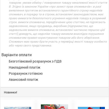
товаром. умови обміну / повернення товару неналежної якості стаття
8. Згідно із законом України «про захист прав споживачів»: в разі
виявлення протягом встановленого гарантійного строку недоліків
споживач, в порядку та в строки, встановлені законодавством, має
право вимагати безоплатного усунення недоліків товару в розумний
строк. вимоги споживача, передбачених цією статтею, не підлягають
задоволенню, якщо продавець, виробник (підприємство, що
задовольняє вимоги споживача, встановлені частиною першою цієї
статті) доведуть, що недоліки товару виникли внаслідок порушення
споживачем правил користування товаром або його зберігання.
Споживач має право брати участь у перевірці якості товару особисто
або через свого представника.
Варіанти оплати
Безготівковий розрахунок з ПДВ
Накладений платіж
Розрахунок готівкою
Авансовий платіж
Новинки!