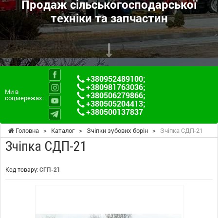
Продаж сільськогосподарської
техніки та запчастин
+380952489100
;
+380981763036
;
Ми в
+380506279866
;
соцмережах:
+380505204413
;
+380500137837
Головна
>
Каталог
>
Зчіпки зубових борін
>
Зчіпка СДП-21
Зчіпка СДП-21
Код товару:
СГП-21