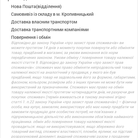
Нова Пошта(відділення)
Самовивіз із складу в м. Кропивницький
Доставка власним транспортом
Доставка транспортними компаніями
Повернення і обмін
Відповідно до закону України «про захист прав споживачів» ви
можете протягом 14 днів з моменту покупки повернути або обміняти
товар, придбаний в магазині, за умови виконання всіх норм
передбачених законом. Умови обміну / повернення товару належної
якості стаття 9. Відповідно до закону України «про захист прав
споживачів»: споживач має право обміняти непродовольчий товар
належної якості на аналогічний у продавця, у якого він був
придбаний, якщо товар не задовольнив його за формою, габаритами,
фасоном, кольором, розміром або з інших причин не може бути ним
використаний за призначенням. Споживач має право на обмін
товару належної якості протягом чотирнадцяти днів, не рахуючи дня
покупки. споживач (термін вживається в такому значенні згідно
статті 1. п.22 закону України «про захист прав споживачів») – фізична
особа, яка купує, замовляє, використовує або має намір придбати чи
замовити продукцію для особистих потреб, не пов’язаних з
підприємницькою діяльністю або виконанням обов’язків найманого
працівника. обмін або повернення товару належної якості
провадиться: якщо не використовувався; якщо збережено його
товарний вигляд, споживчі властивості, пломби, ярлики; на підставі
розрахунковий документ, виданий споживачеві разом з проданим