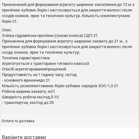
Призначений для формування агрегату шириною захоплення до 12 м з
причіпних зубових борін і застосовується для закриття вологи і після
сходів озимих, ярих та технічних культур. Кількість комплектуємих
борін 21.
Опис:
Зчіпка гідравлічна причіпна (гумові колеса) СДП-21
Призначена для формування агрегату шириною захвату до 21 м., з
причіпних зубових борін і застосовується для закриття вологи і після
сходу озимих, ярих та технічних культур.
Технічна характеристика:
Агрегатується з тракторами тягового класса3
Спосіб агрегатированияприцепной
Продуктивність за 1 годину часу, га/год
- основного временидо 21
Кількість укомплектованих борін зубових середніх БЗС-1,0 21
Робоча ширина захвату, м21
Швидкість робоча км/год,5-10
- транспортна, км/год до 20
Оплата та доставка
Варіанти доставки