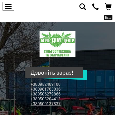
Вхід
ПП
"Агродім-
центр"
-
продаж
сільськогосподарської
техніки
Дзвоніть зараз!
та
запчастин
+380952489100
;
+380981763036
;
+380506279866
;
+380505204413
;
+380500137837