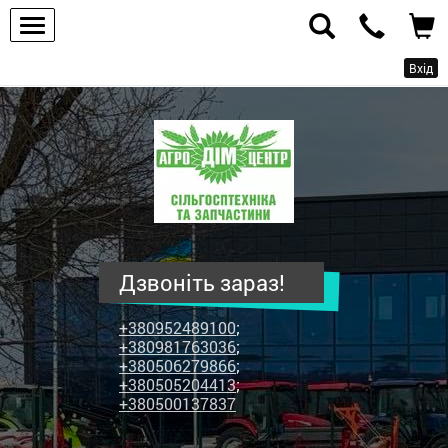
Вхід
ПП
"Агродім-
центр"
-
продаж
сільськогосподарської
техніки
Дзвоніть зараз!
та
запчастин
+380952489100
;
+380981763036
;
+380506279866
;
+380505204413
;
+380500137837