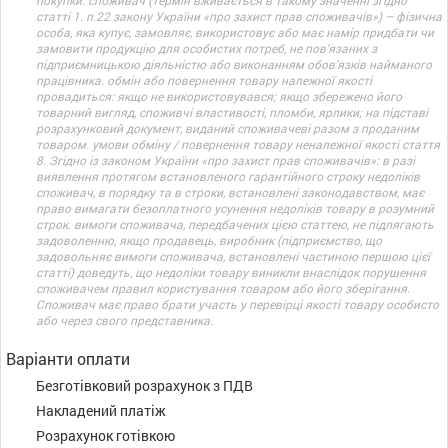
покупки. споживач (термін вживається в такому значенні згідно
статті 1. п.22 закону України «про захист прав споживачів») – фізична
особа, яка купує, замовляє, використовує або має намір придбати чи
замовити продукцію для особистих потреб, не пов’язаних з
підприємницькою діяльністю або виконанням обов’язків найманого
працівника. обмін або повернення товару належної якості
провадиться: якщо не використовувався; якщо збережено його
товарний вигляд, споживчі властивості, пломби, ярлики; на підставі
розрахунковий документ, виданий споживачеві разом з проданим
товаром. умови обміну / повернення товару неналежної якості стаття
8. Згідно із законом України «про захист прав споживачів»: в разі
виявлення протягом встановленого гарантійного строку недоліків
споживач, в порядку та в строки, встановлені законодавством, має
право вимагати безоплатного усунення недоліків товару в розумний
строк. вимоги споживача, передбачених цією статтею, не підлягають
задоволенню, якщо продавець, виробник (підприємство, що
задовольняє вимоги споживача, встановлені частиною першою цієї
статті) доведуть, що недоліки товару виникли внаслідок порушення
споживачем правил користування товаром або його зберігання.
Споживач має право брати участь у перевірці якості товару особисто
або через свого представника.
Варіанти оплати
Безготівковий розрахунок з ПДВ
Накладений платіж
Розрахунок готівкою