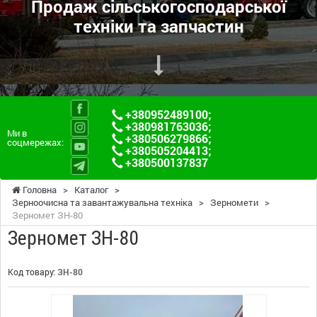
Продаж сільськогосподарської
техніки та запчастин
+380952489100
;
+380981763036
;
Ми в
+380506279866
;
соцмережах:
+380505204413
;
+380500137837
Головна
>
Каталог
>
Зерноочисна та завантажувальна техніка
>
Зерномети
>
Зерномет ЗН-80
Зерномет ЗН-80
Код товару:
ЗН-80