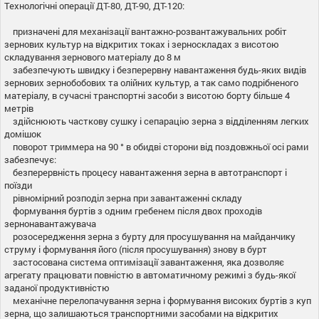
Технологічні операції ДТ-80, ДТ-90, ДТ-120:
призначені для механізації вантажно-розвантажувальних робіт
зернових культур на відкритих токах і зерноскладах з висотою
складування зернового матеріалу до 8 м
забезпечують швидку і безперервну навантаження будь-яких видів
зернових зернобобових та олійних культур, а так само подрібненого
матеріалу, в сучасні транспортні засоби з висотою борту більше 4
метрів
здійснюють часткову сушку і сепарацію зерна з відділенням легких
домішок
поворот триммера на 90 ° в обидві сторони від поздовжньої осі рами
забезпечує:
безперервність процесу навантаження зерна в автотранспорт і
поїзди
рівномірний розподіл зерна при завантаженні складу
формування буртів з одним гребенем після двох проходів
зернонавантажувача
розосередження зерна з бурту для просушування на майданчику
струму і формування його (після просушування) знову в бурт
застосована система оптимізації завантаження, яка дозволяє
агрегату працювати повністю в автоматичному режимі з будь-якої
заданої продуктивністю
механічне перелопачування зерна і формування високих буртів з куп
зерна, що залишаються транспортними засобами на відкритих