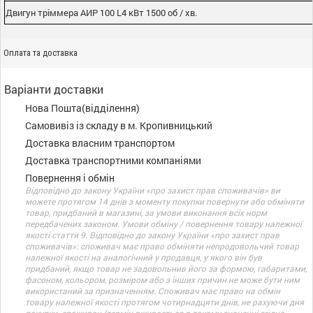
Двигун тріммера
АИР
100 L4 кВт 1500 об / хв.
Оплата та доставка
Варіанти доставки
Нова Пошта(відділення)
Самовивіз із складу в м. Кропивницький
Доставка власним транспортом
Доставка транспортними компаніями
Повернення і обмін
Відповідно до закону України «про захист прав споживачів» ви
можете протягом 14 днів з моменту покупки повернути або обміняти
товар, придбаний в магазині, за умови виконання всіх норм
передбачених законом. Умови обміну / повернення товару належної
якості стаття 9. Відповідно до закону України «про захист прав
споживачів»: споживач має право обміняти непродовольчий товар
належної якості на аналогічний у продавця, у якого він був
придбаний, якщо товар не задовольнив його за формою, габаритами,
фасоном, кольором, розміром або з інших причин не може бути ним
використаний за призначенням. Споживач має право на обмін
товару належної якості протягом чотирнадцяти днів, не рахуючи дня