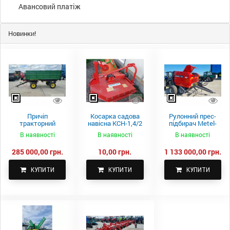
Авансовий платіж
Новинки!
Причіп
Косарка садова
Рулонний прес-
тракторний
навісна КСН-1,4/2
підбирач Metel-
самоскидний
м.
Fach Z 587
В наявності
В наявності
В наявності
Spike 2 ПТС-4
285 000,00 грн.
10,00 грн.
1 133 000,00 грн.
КУПИТИ
КУПИТИ
КУПИТИ